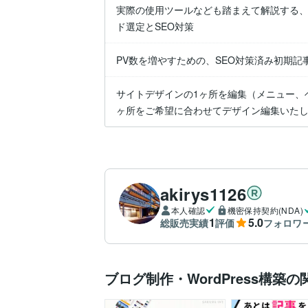
実際の使用ツールなども踏まえて解説する
ド選定とSEO対策
PV数を増やすための、SEO対策済み初期記
サイトデザインの1ヶ所を編集（メニュー、
ヶ所をご希望に合わせてデザイン編集いた
akirys1126
本人確認
機密保持契約(NDA)
1
5.0
総販売実績
評価
フォロワ
ブログ制作・WordPress構築