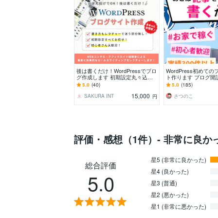
後は書くだけ！WordPressでブロ
WordPress初めて
グ作成します 初期設定丸々込！
ト作ります ブログ開
集客効果のある文章レクチャーま
K！納品時ビデオチ
5.0
(40)
5.0
(185)
で行います。
ャー大好評！
15,000
SAKURA INT
さつのこ
円
評価・感想（1件）- 非常に良か
星5 (非常に良かった)
総合評価
星4 (良かった)
5.0
星3 (普通)
星2 (悪かった)
星1 (非常に悪かった)