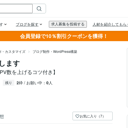
会員登録で10％割引クーポンを獲得！
作・カスタマイズ
ブログ制作・WordPress構築
作します
PV数を上げるコツ付き】
2
枠 / お願い中：
0
人
残り
想
お気に入り（7）