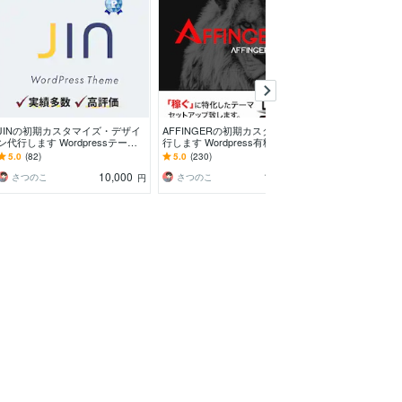
JINの初期カスタマイズ・デザイ
AFFINGERの初期カスタマイズ代
ワードプレスで
ン代行します WordpressテーマJI
行します Wordpress有料テーマ
設＆制作・作成
Nでブログ制作をします
ブログ（Blog）制作丸投げOK
エイトブログ初
5.0
(82)
5.0
(230)
5.0
(85)
得るための道筋
10,000
10,000
さつのこ
さつのこ
円
円