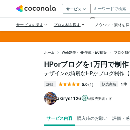
ホーム
Web制作・HP作成・EC構築
ブログ制
HPorブログを1万円で制
デザインの綺麗なHPかブログ制作【
1
件
5.0
(1)
販売実績
評価
akirys1126
総販売実績：
1件
サービス内容
購入時のお願い
評価・感