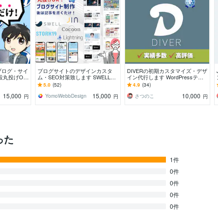
のブログ・サイ
ブログサイトのデザインカスタ
DIVERの初期カスタマイズ・デザ
設丸投げO
ム・SEO対策致します SWELL・
イン代行します WordPressテー
ャットレクチ
Cocoon・Lightning、他テーマも
マDiverの初期設定代行サービス
5.0
(52)
4.9
(34)
対応
15,000
15,000
10,000
YomoWebbDesign
さつのこ
円
円
円
った
1件
0件
0件
0件
0件