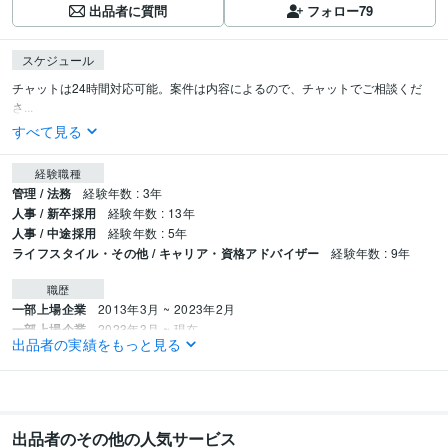
出品者に質問
フォロー
79
スケジュール
チャットは24時間対応可能。案件は内容によるので、チャットでご相談くだ
さ...
すべて見る
経験職種
管理 / 法務
経験年数 : 3年
人事 / 新卒採用
経験年数 : 13年
人事 / 中途採用
経験年数 : 5年
ライフスタイル・その他 / キャリア・資格アドバイザー
経験年数 : 9年
職歴
一部上場企業
2013年3月 ~ 2023年2月
一部上場企業
2023年3月 ~ 現在
出品者の実績をもっと見る
受賞歴
大学での就職活動講演
ココナラ案件数200件　2年経たずに達成
ココナラ
評価案件300件
出品者のその他の人気サービス
資格・検定