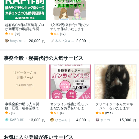
超有名CM作成実績有プロ
1文字2円(条件付1円)でシ
が商用可の歌詞を作詞し
ナリオ作成いたします 小
ます 元プロラッパーの作
説やゲームシナリオ、漫
5.0
(38)
4.8
(87)
詞｜商用利用可・著作権
画原作、脚本等、何にで
20,000
2,000
譲渡★韻カテゴリ1位
もどうぞ！
hiroyukimpss
木木上入＆ファンキキ
円
円
事務全般・秘書代行の人気サービス
事務全般の助っ人☆労
オンライン秘書が忙しい
クリエイターさんのマネ
務・経理・秘書業務で伴
あなたをお手伝いします
ージャーをいたします 一
走します こちらはリピー
【新規の方限定・お試し
緒なら大丈夫！あなたに
-
(6)
5.0
(4)
5.0
(211)
ター様向けのページにな
プラン】迅速・丁寧な事
寄り添い伴走します！
13,000
4,000
15,000
ります。
務サポート
KAERU事務代行
ひとみん｜オンライン秘書
ねこの みいこ
円
円
円
お気に入り登録が多いサービス