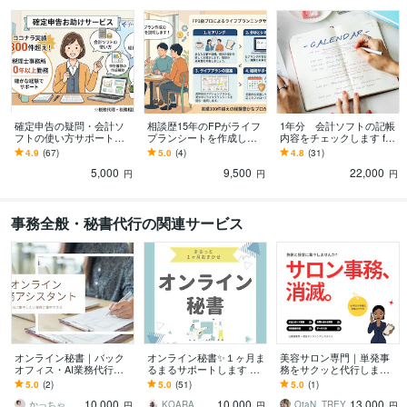
1級FP技能士
取得年 : 2012年
日商簿記検定1級
取得年 : 2005年
中小企業診断士
取得年 : 2016年
証券アナリスト
取得年 : 2015年
日本漢字能力検定1級
取得年 : 2006年
TOEIC
取得年 : 2020年
宅地建物取引士（旧 宅地建物取引主任者）
取得年 : 2022年
確定申告の疑問・会計ソ
相談歴15年のFPがライフ
1年分 会計ソフトの記帳
フトの使い方サポートし
プランシートを作成しま
内容をチェックします fre
ます 実績300件超！元税
す 一人一人の将来の見え
ee・マネーフォワード・
4.9
(67)
5.0
(4)
4.8
(31)
ビジネス・クリエイティブツール
理士事務所10年勤務者！
る化のサポートします！
弥生対応。仕訳の整合性
Access:10年
Excel:18年
Keynote:5年
PowerPoint:12年
Word:18年
freee:6年
5,000
9,500
22,000
確定申告お助け
確認！
円
円
円
Moneyfoward:5年
SAP:5年
弥生会計:5年
Domo:2年
Tableau:4年
Adobe Premiere Pro:5年
事務全般・秘書代行の関連サービス
得意分野
ビジネス代行・事務代行
個人事業主や法人の会計周りの相談
会計 人事 事業相談
学習指導・資格・キャリア相談
自己PR、志望動機の作成
ディズニーや旅
行相談
不動産投資のセカンドオピニオン
語学力
オンライン秘書｜バック
オンライン秘書✨１ヶ月ま
美容サロン専門｜単発事
英語
ビジネスレベル
オフィス・AI業務代行し
るまるサポートします 初
務をサクッと代行します
ます 事務・AIリサーチ・
回お試し価格✨オンライン
「まずは1回試したい」オ
5.0
(2)
5.0
(51)
5.0
(1)
スケジュール管理まで柔
秘書を利用してみません
ーナー様へ！必要な作業
10,000
10,000
13,000
軟に対応
か？
だけ格安丸投げ
かっちゃん秘書
KOARA オンライン秘書 コンサル
OtaN_TREY
円
円
円