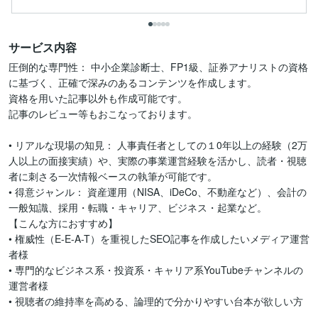
サービス内容
圧倒的な専門性： 中小企業診断士、FP1級、証券アナリストの資格
に基づく、正確で深みのあるコンテンツを作成します。

資格を用いた記事以外も作成可能です。

記事のレビュー等もおこなっております。

• リアルな現場の知見： 人事責任者としての１0年以上の経験（2万
人以上の面接実績）や、実際の事業運営経験を活かし、読者・視聴
者に刺さる一次情報ベースの執筆が可能です。

• 得意ジャンル： 資産運用（NISA、iDeCo、不動産など）、会計の
一般知識、採用・転職・キャリア、ビジネス・起業など。

【こんな方におすすめ】

• 権威性（E-E-A-T）を重視したSEO記事を作成したいメディア運営
者様

• 専門的なビジネス系・投資系・キャリア系YouTubeチャンネルの
運営者様

• 視聴者の維持率を高める、論理的で分かりやすい台本が欲しい方
