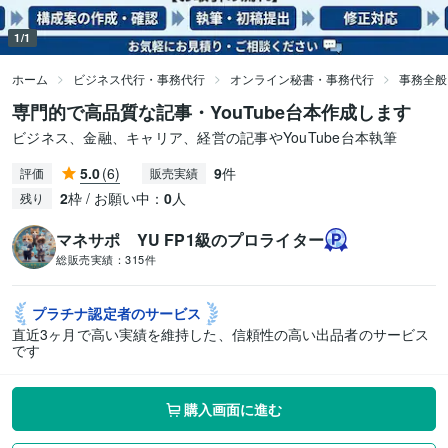
1/1
ホーム
ビジネス代行・事務代行
オンライン秘書・事務代行
事務全般
専門的で高品質な記事・YouTube台本作成します
ビジネス、金融、キャリア、経営の記事やYouTube台本執筆
5.0
(6)
9
件
評価
販売実績
2
枠 / お願い中：
0
人
残り
マネサポ YU FP1級のプロライター
総販売実績：
315件
プラチナ認定者の
サービス
直近3ヶ月で高い実績を維持した、信頼性の高い出品者のサービス
です
購入画面に進む