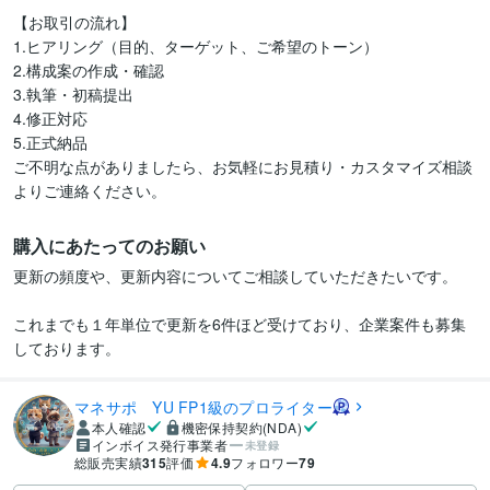
【お取引の流れ】

1.ヒアリング（目的、ターゲット、ご希望のトーン）

2.構成案の作成・確認

3.執筆・初稿提出

4.修正対応

5.正式納品

ご不明な点がありましたら、お気軽にお見積り・カスタマイズ相談
よりご連絡ください。
購入にあたってのお願い
更新の頻度や、更新内容についてご相談していただきたいです。

これまでも１年単位で更新を6件ほど受けており、企業案件も募集
しております。
マネサポ YU FP1級のプロライター
本人確認
機密保持契約(NDA)
インボイス発行事業者
未登録
総販売実績
315
評価
4.9
フォロワー
79