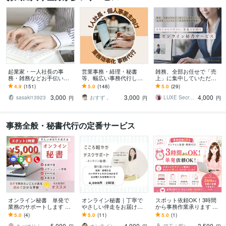
起業家・一人社長の事
営業事務・経理・秘書
雑務、全部お任せで「売
務・雑務などお手伝いし
等、幅広い事務代行しま
上」に集中していただけ
ます 忙しい起業家・一人
す 【実績100件超・元信
ます あなたのビジネスに
4.9
(151)
5.0
(148)
5.0
(29)
社長がやりたいことに専
金事務員】が快適な時間
専属の右腕を。
3,000
3,000
4,000
念できるようサポート
をお届けします！
sasaki13923
おすず 。
LUXE Secretary
円
円
円
事務全般・秘書代行の定番サービス
オンライン秘書 単発で
オンライン秘書｜丁寧で
スポット依頼OK！3時間
業務のサポートします あ
やさしい伴走をお届けし
から事務作業承ります ま
なたの″やりたい事″に集中
ます 忙しいあなたの仕事
るっとお任せ！「ちょっ
5.0
(4)
5.0
(11)
5.0
(1)
できる時間を創ります！
を、安心と丁寧さですっ
と助けて」にお応えしま
5,000
4,000
3,500