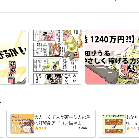
ス
大人しくて人が苦手な人の為
あなた
の好印象アイコン描きます
れます
みんな『あなたと友達になり
からな
5.0
(1)
5,000
円
5.0
(1)
たい』と思う★そんなアイコ
たへ✨