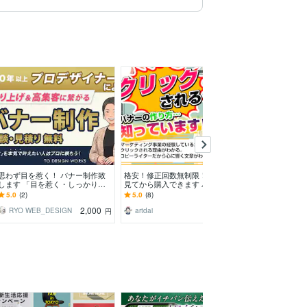
思わず目を惹く！ バナー制作致
格安！修正回数無制限！ラフ案を
お客様の想いを
します 「目を惹く・しっかり届
見てから購入できます バナーを
一枚を制作します
く」 サービスの魅力！
短納期で作成致します！マーケテ
×丁寧なヒアリ
5.0
(2)
5.0
(8)
5.0
(3)
ィングのプロが作成！
ていただきます
2,000
1,500
RYO WEB_DESIGN
artdai
kipkom Design
円
円