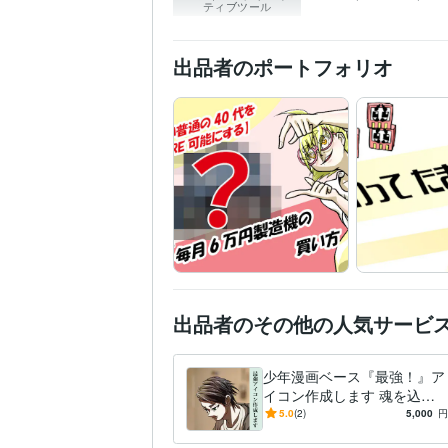
ティブツール
出品者のポートフォリオ
出品者のその他の人気サービ
少年漫画ベース『最強！』ア
イコン作成します 魂を込め
て一生ものとして使っていた
5.0
(2)
5,000
円
だけるアイコンを描きます！