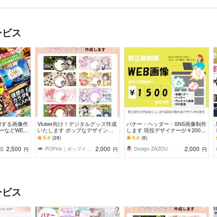
ン
ービス
献する画像作
Vtuber向け！デジタルグッズ作成
バナー・ヘッダー・SNS画像制作
ダーなどWEB
いたします ポップなデザインを
します 現役デザイナーが￥2000
さい
中心に様々なテイストで作成しま
で制作します
5.0
(28)
5.0
(8)
す
2,500
2,000
2,000
藤遥
POPink｜ポップインク
Design ZAZOU
円
円
円
ービス