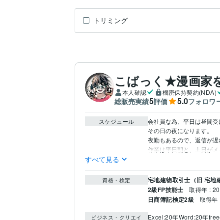
トリミング
こばっく★漫画家
本人確認
機密保持契約(NDA)
5
5.0
総販売実績
評価
フォロワ
スケジュール
会社員な為、平日は昼間受
その日の夜になります。

夜勤もあるので、返信が遅
作業は平日朝と、土日がメ
すべて見る
宅地建物取引士（旧 宅地
資格・検定
2級FP技能士
取得年 : 2
日商簿記検定2級
取得年 :
Excel:20年
Word:20年
fre
ビジネス・クリエイ