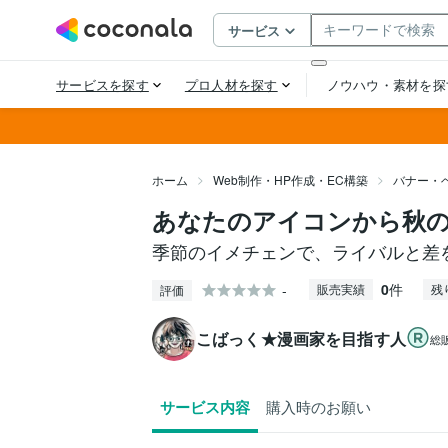
ホーム
Web制作・HP作成・EC構築
バナー・
あなたのアイコンから秋の
季節のイメチェンで、ライバルと差
0
件
-
販売実績
残
評価
こばっく★漫画家を目指す人
総
サービス内容
購入時のお願い