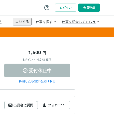
1,500
円
8ポイント (0.5％) 獲得
受付休止中
再開したら通知を受け取る
出品者に質問
フォロー
11