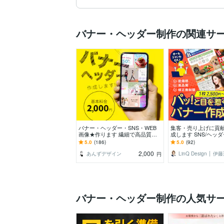
バナー・ヘッダー制作の関連サ
バナー・ヘッダー・SNS・WEB
集客・売り上げに貢
画像★作ります 繊細で高品質な
成します SNS/ヘッ
デザインを届けます♪
画像全般お任せくだ
5.0
(186)
5.0
(92)
2,000
あんずデザイン
LinQ Design │ 伊
円
バナー・ヘッダー制作の人気サ