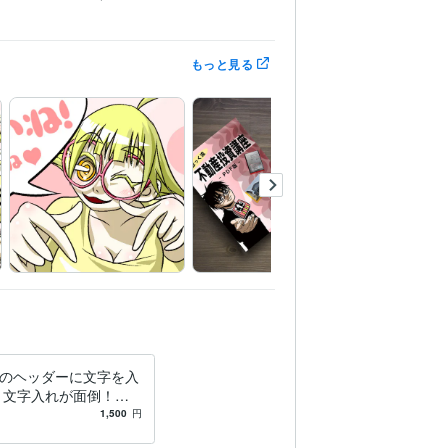
もっと見る
のヘッダーに文字を入
 文字入れが面倒！わ
い！というそこのあな
1,500
円
✨