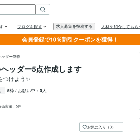
会員登録で10％割引クーポンを獲得！
ヘッダー制作
ヘッダー5点作成します
をつけよう✨
5
枠 / お願い中：
0
人
り
販売実績：
5件
お気に入り（3）