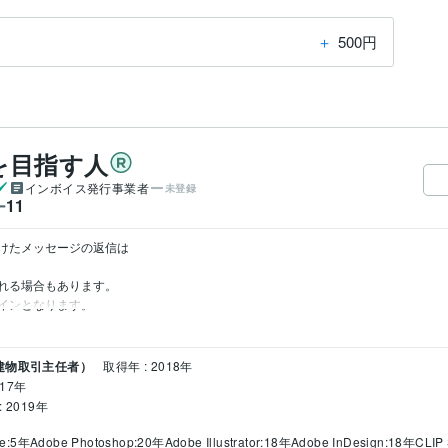
＋
500円
を目指す人
インボイス発行事業者
未登録
11
ー
けたメッセージの返信は

れる場合もあります。

インとなります。
建物取引主任者）
取得年 : 2018年
017年
 2019年
ee:5年
Adobe Photoshop:20年
Adobe Illustrator:18年
Adobe InDesign:18年
CLIP