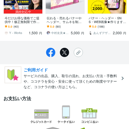
満枠対応中
今だけお得な価格でご提
伝わる・売れるバナーや
バナー・ヘッダー・SN
供中！修正無制限で作り
ヘッダー、サムネを制作
S・WEB画像★作ります
ます 感謝価格！バナー/ヘ
します 目にとまるデザイ
繊細で高品質なデザイン
5.0
(40)
5.0
(90)
5.0
(186)
ッダー/追加料金ほぼ無
ン、女性の心をつかむデ
を届けます♪
1,500
5,000
2,000
し！
ザイン作ります。
Y－Works
中村友美★サロンや店舗の為のデザイン
あんずデザイン
円
円
円
ご利用ガイド
サービスの出品、購入、取引の流れ、お支払い方法・手数料
や、ココナラを安心・安全に使って頂くための制度やマナー
など、ココナラの使い方はこちら。
お支払い方法