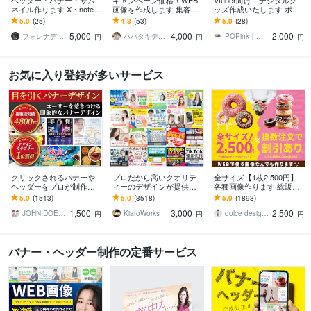
ヘッダー・バナー・サム
キャンペーン価格！WEB
Vtuber向け！デジタルグ
ネイル作ります X・note・
画像を作成します 集客・
ッズ作成いたします ポッ
Brain・インスタ・広告
効果のでるバナー・ヘッ
プなデザインを中心に
5.0
(25)
4.8
(53)
5.0
(28)
【親しみ特化】
ダー
様々なテイストで作成し
5,000
4,000
2,000
ます
フォレナデザイン
ハバタキデザイン
POPink｜ポップインク
円
円
円
お気に入り登録が多いサービス
クリックされるバナーや
プロだから高いクオリテ
全サイズ【1枚2,500円】
ヘッダーをプロが制作し
ィーのデザインが提供で
各種画像作ります 総販売
ます デザイン歴20年以上
きます 【メインビジュア
実績2000件超おまとめ割
5.0
(1513)
5.0
(3518)
5.0
(1893)
のプロが反応率を意識し
ルやバナーの制作 3000
引あり♪コスパ抜群と大好
1,500
3,000
2,500
た設計で制作
円！】
評!
JOHN DOE＠販売実績4800件以上
KiaroWorks
dolce designing
円
円
円
バナー・ヘッダー制作の定番サービス