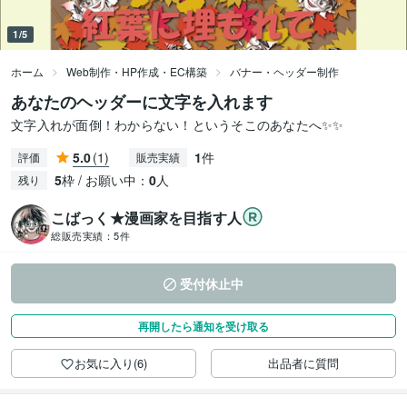
1/5
ホーム
Web制作・HP作成・EC構築
バナー・ヘッダー制作
あなたのヘッダーに文字を入れます
文字入れが面倒！わからない！というそこのあなたへ✨✨
5.0
(1)
1
件
評価
販売実績
5
枠 / お願い中：
0
人
残り
こばっく★漫画家を目指す人
総販売実績：
5件
受付休止中
再開したら通知を受け取る
お気に入り(6)
出品者に質問