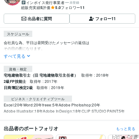
インボイス発行事業者
未登録
総販売実績
5
評価
5.0
フォロワー
11
出品者に質問
フォロー
11
スケジュール
会社員な為、平日は昼間受けたメッセージの返信は

その日の夜になります。
すべて見る
資格・検定
宅地建物取引士（旧 宅地建物取引主任者）
取得年 : 2018年
2級FP技能士
取得年 : 2017年
日商簿記検定2級
取得年 : 2019年
ビジネス・クリエイティブツール
Excel:20年
Word:20年
freee:5年
Adobe Photoshop:20年
Adobe Illustrator:18年
Adobe InDesign:18年
CLIP STUDIO PAINT:5年
出品者のポートフォリオ
もっと見る