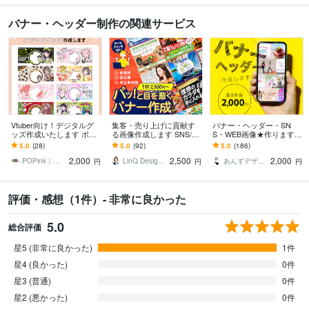
バナー・ヘッダー制作の関連サービス
Vtuber向け！デジタルグ
集客・売り上げに貢献す
バナー・ヘッダー・SN
ッズ作成いたします ポッ
る画像作成します SNS/ヘ
S・WEB画像★作ります
プなデザインを中心に
ッダーなどWEB画像全般
繊細で高品質なデザイン
5.0
(28)
5.0
(92)
5.0
(186)
様々なテイストで作成し
お任せください
を届けます♪
2,000
2,500
2,000
ます
POPink｜ポップインク
LinQ Design │ 伊藤遥
あんずデザイン
円
円
円
評価・感想（1件）- 非常に良かった
5.0
総合評価
星5 (非常に良かった)
1件
星4 (良かった)
0件
星3 (普通)
0件
星2 (悪かった)
0件