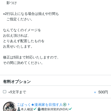
　影つけ

※2行以上になる場合は揃えや行間も

　ご指定ください。

なんてなくのイメージを

お伝え頂ければ、

とりあえず配置したものを

お見せいたします。

修正は5回まで対応いたしますので、

その間に決めてください。

有料オプション
＋
500円
+5文字まで
こばっく★漫画家を目指す人
本人確認
機密保持契約(NDA)