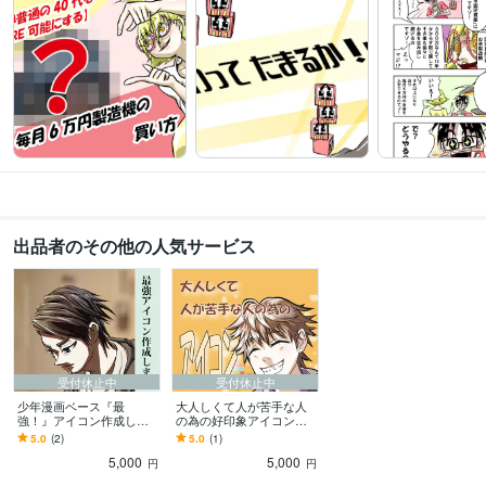
出品者のその他の人気サービス
受付休止中
受付休止中
少年漫画ベース『最
大人しくて人が苦手な人
強！』アイコン作成しま
の為の好印象アイコン描
す 魂を込めて一生ものと
きます みんな『あなたと
5.0
(2)
5.0
(1)
して使っていただけるア
友達になりたい』と思う
5,000
5,000
イコンを描きます！
★そんなアイコン
円
円