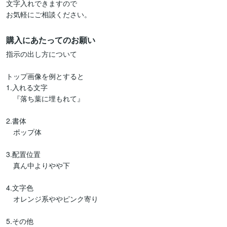
文字入れできますので

購入にあたってのお願い
指示の出し方について

トップ画像を例とすると

1.入れる文字

　『落ち葉に埋もれて』

2.書体

　ポップ体

3.配置位置

　真ん中よりやや下

4.文字色

　オレンジ系ややピンク寄り

5.その他
