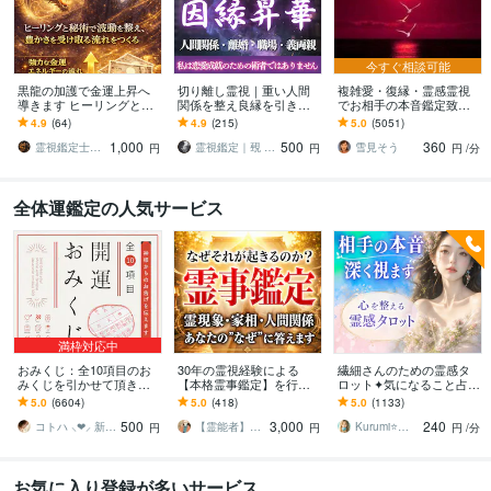
今すぐ相談可能
黒龍の加護で金運上昇へ
切り離し霊視｜重い人間
複雑愛・復縁・霊感霊視
導きます ヒーリングと秘
関係を整え良縁を引き寄
でお相手の本音鑑定致し
術で波動を整え、豊かさ
せます もう終わらせた
ます 降りて来た言葉をそ
4.9
(64)
4.9
(215)
5.0
(5051)
を受け取る流れをつくる
い。過去・執着・重荷を
のままお伝えします。
1,000
500
360
霊視で整理し新しい一歩
霊視鑑定士 昴流PRO ※ブログ更新中
霊視鑑定｜覡 Heun（ヘウン）
雪見そう
円
円
円
/分
を
全体運鑑定の人気サービス
満枠対応中
おみくじ：全10項目のお
30年の霊視経験による
繊細さんのための霊感タ
みくじを引かせて頂きま
【本格霊事鑑定】を行い
ロット✦気になること占い
す ㊙あなた様がこの先ど
ます 霊現象・家相・家
ます 不安やモヤモヤを整
5.0
(6604)
5.0
(418)
5.0
(1133)
う進むかの道しるべにな
系・先祖・土地・人間関
理し、あなたの自分軸を
500
3,000
240
さってください！
係・悪縁・因縁・厄払い
整えます⭐️
コトハ ⸜❤︎⸝ 新サービス提供開始✨️
【霊能者】天晴
Kurumi⭐️精霊占い
円
円
円
/分
お気に入り登録が多いサービス