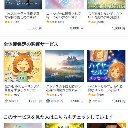
ボイスヒーラー伝授で貴
エネルギーに影響されて
もう我慢しないでくださ
方が持つ癒しの力を解放
毎日つらい方を守ります
い！奇跡の力をお届けし
します 話す・歌うだけで
敏感なあなたがエネルギ
ます 理屈では説明できな
5.0
(186)
5.0
(1184)
5.0
(439)
癒しの波動が広がり癒し
ーの影響を受けず安心し
い不思議な力で、早くそ
5,500
3,000
1,000
の輪が広がっていきます
て過ごせるように
の苦痛から解放します
円
円
円
全体運鑑定の関連サービス
強力版 浄化ヒーリング☆
ストレスの予防と防御◇
ハイヤーセルフから今必
重さを手放しクリアにし
心身の回復力と運気安定
要なメッセージを届けま
ます 心が辛い人、体が重
します ☆再生神の加護を
す 恋愛・お金・将来の不
5.0
(993)
5.0
(197)
5.0
(450)
い人、回復を求める人の
入神◇光の癒し◇人生の
安を癒すスピリチュアル
1,000
1,500
1,000
特別遠隔ヒーリング
試練を克服する力☆
メッセージ
hiroスピ
咲良居 秀
hiroスピ
円
円
円
このサービスを見た人はこちらもチェックしています