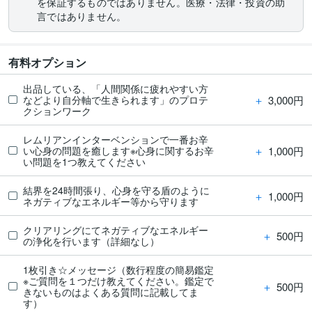
を保証するものではありません。医療・法律・投資の助
言ではありません。
有料オプション
出品している、「人間関係に疲れやすい方
＋
3,000円
などより自分軸で生きられます」のプロテ
クションワーク
レムリアンインターベンションで一番お辛
＋
1,000円
い心身の問題を癒します※心身に関するお辛
い問題を1つ教えてください
結界を24時間張り、心身を守る盾のように
＋
1,000円
ネガティブなエネルギー等から守ります
クリアリングにてネガティブなエネルギー
＋
500円
の浄化を行います（詳細なし）
1枚引き☆メッセージ（数行程度の簡易鑑定
※ご質問を１つだけ教えてください。鑑定で
＋
500円
きないものはよくある質問に記載してま
す）