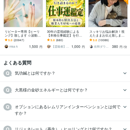
リピーター専用【ヒーリ
30年の霊視経験による
スッキリお悩み解決！視
ング】致します ☆波動を
【本格仕事鑑定】を行い
えたままお伝え致します
上げ、流れを良くします
ます 仕事運停滞の真の原
恋愛、結婚、人間関係、
5.0
(20947)
5.0
(680)
5.0
(10086)
☆
因と人生好転への道筋を
仕事、人生、ペットの気
1,500
1,000
380
読み解きます
持ち等◎祈願付き
misa k
【霊能者】天晴
佐和ダウジング＆スピリットメンター
円
円
円
/分
よくある質問
気功鍼とは何ですか？
大黒様の金砂エネルギーとは何ですか？
オプションにあるレムリアンインターベンションとは何で
すか？
リジェネレート（再生）・ヒーリングとは何ですか？