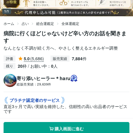
1/1
ホーム
占い
総合運鑑定
全体運鑑定
病院に行くほどじゃないけど辛い方のお話を聞きま
す
なんとなく不調が続く方へ、やさしく整えるエネルギー調整
5.0
(5,686)
7,884
件
評価
販売実績
20
枠 / お願い中：
0
人
残り
寄り添いヒーラー＊haru
総販売実績：
29,639件
プラチナ認定者の
サービス
直近3ヶ月で高い実績を維持した、信頼性の高い出品者のサービス
です
購入画面に進む