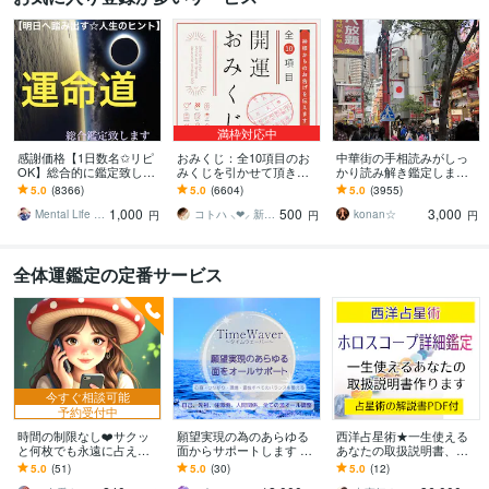
満枠対応中
感謝価格【1日数名✩リピ
おみくじ：全10項目のお
中華街の手相読みがしっ
OK】総合的に鑑定致しま
みくじを引かせて頂きま
かり読み解き鑑定します
す ✞後悔させません【未
す ㊙あなた様がこの先ど
☆今後10年ほどの流れか
5.0
(8366)
5.0
(6604)
5.0
(3955)
来を良くする✩人生のヒン
う進むかの道しるべにな
ら、良い時期、悪い時期
1,000
500
3,000
ト】アドバイス付
さってください！
もお伝えします
Mental Life Design
コトハ ⸜❤︎⸝ 新サービス提供開始✨️
konan☆
円
円
円
全体運鑑定の定番サービス
今すぐ相談可能
予約受付中
時間の制限なし❤️サクッ
願望実現の為のあらゆる
西洋占星術★一生使える
と何枚でも永遠に占えま
面からサポートします 自
あなたの取扱説明書、占
す なんじかんでもOK❤️恋
己、先祖、住環境、人間
います ★自分の人生を切
5.0
(51)
5.0
(30)
5.0
(12)
愛人間関係仕事気持ち
関係、自然との繋がり5項
り開く為のホロスコープ