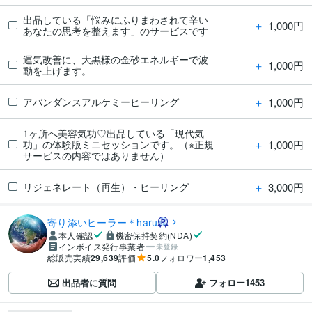
出品している「悩みにふりまわされて辛い
＋
1,000円
あなたの思考を整えます」のサービスです
運気改善に、大黒様の金砂エネルギーで波
＋
1,000円
動を上げます。
＋
1,000円
アバンダンスアルケミーヒーリング
1ヶ所へ美容気功♡出品している「現代気
＋
1,000円
功」の体験版ミニセッションです。（※正規
サービスの内容ではありません）
＋
3,000円
リジェネレート（再生）・ヒーリング
寄り添いヒーラー＊haru
本人確認
機密保持契約(NDA)
インボイス発行事業者
未登録
総販売実績
29,639
評価
5.0
フォロワー
1,453
出品者に質問
フォロー
1453