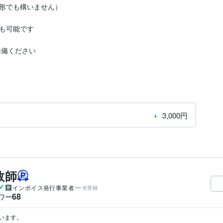
形でも構いません）

も可能です

備ください

＋
3,000円
教師
インボイス発行事業者
未登録
68
ワー
す。
