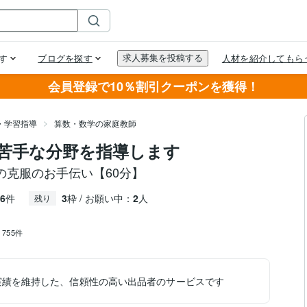
会員登録で10％割引クーポンを獲得！
・学習指導
算数・数学の家庭教師
苦手な分野を指導します
の克服のお手伝い【60分】
6
件
3
枠 / お願い中：
2
人
残り
：
755件
実績を維持した、信頼性の高い出品者のサービスです