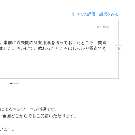
すべての評価・感想をみる
6ヶ月前
。事前に過去問の答案用紙を送っておいたところ、間違
い
ました。おかげで、教わったところはしっかり得点でき
先
今
をし、「なぜそう思ったか？」確認し...
た
も
出
によるマンツーマン指導です。

、全国どこからでもご受講いただけます。

います。
