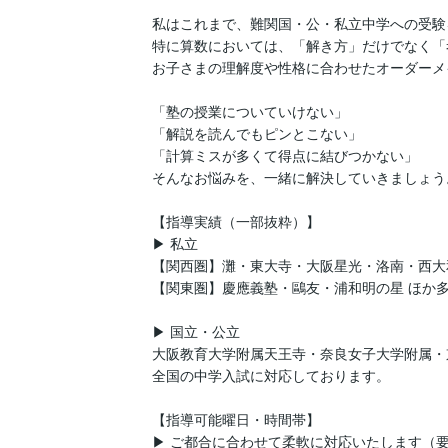
私はこれまで、難関国・公・私立中学への受験
特に算数においては、「解き方」だけでなく「
お子さまの理解度や性格に合わせたオーダーメ
「塾の授業についていけない」

「解説を読んでもピンとこない」

「計算ミスが多くて得点に結びつかない」

そんなお悩みを、一緒に解決していきましょう。
【指導実績（一部抜粋）】

▶ 私立

【関西圏】灘・東大寺・大阪星光・洛南・西大
【関東圏】慶應義塾・鷗友・浦和明の星 ほか多
▶ 国立・公立

大阪教育大学附属天王寺・奈良女子大学附属・京
全国の中学入試に対応しております。

【指導可能曜日・時間帯】

▶ ご都合に合わせて柔軟に対応いたします（要