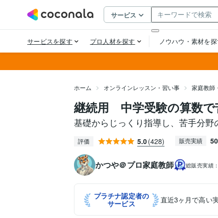
ホーム
オンラインレッスン・習い事
家庭教師
継続用 中学受験の算数で
基礎からじっくり指導し、苦手分野
50
5.0
(428)
販売実績
評価
かつや＠プロ家庭教師
総販売実績
プラチナ認定者の
直近3ヶ月で高い
サービス