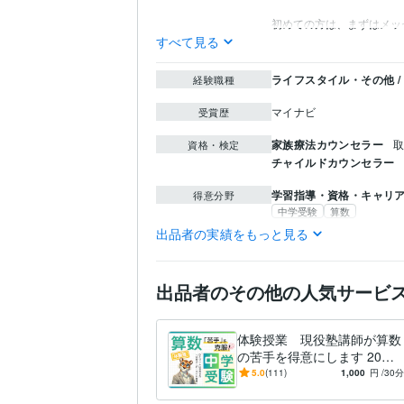
初めての方は、まずはメッ
すべて見る
ライフスタイル・その他 
経験職種
マイナビ
受賞歴
家族療法カウンセラー
取
資格・検定
チャイルドカウンセラー
学習指導・資格・キャリ
得意分野
中学受験
算数
出品者の実績をもっと見る
英語
日常会話レベル
語学力
出品者のその他の人気サービ
体験授業 現役塾講師が算数
の苦手を得意にします 20年
以上の実績！分かる・楽しい
5.0
(111)
1,000
円
/30分
授業で成績が伸びる！