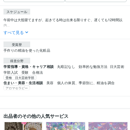
スケジュール
午前中は大抵寝てますが、起きてる時は出来る限りすぐ、遅くても12時間以
内...
すべて見る
受賞歴
手作りの精油を使った化粧品
得意分野
学習指導・資格・キャリア相談
丸暗記なし　効率的な勉強方法
日大芸術
学部入試　受験　合格法
受検 日大芸術学部
住まい・美容・生活相談
美容　個人の体質、季節別に、精油を調合
アロマセラピー
出品者のその他の人気サービス