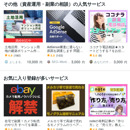
その他（資産運用・副業の相談）の人気サービス
満枠対応中
土地活用、マンション用
AdSense審査に通らない
ココナラ電話相談★スタ
地の建築ボリューム作成
原因を調査します 問題
ートどうする？をお伝え
します 基準法はもちろん
点・改善点をすべて洗い
します 4ヶ月でプラチナラ
4.9
(180)
5.0
(103)
5.0
(9)
の事、天空率や日影規
出して動画で改善方法を
ンクになった私が手がけ
10,000
3,000
3,000
制、条例等も考慮致しま
アドバイス
るべき流れを共有
よしまる。
SEO×WordPressエンジニア瀬尾
あなたのサポーター⭐えみ
円
円
円
す
お気に入り登録が多いサービス
在宅で副業！カメラ転売
メルカリ等で高値で売れ
noteの有料記事の『作り
のやり方 すべてを暴露し
るモノグラムのリペア教
方』と『売り方』教えま
ます 円安の今、輸出がア
ます ブランド品転売で主
す 売れる有料記事には理
5.0
(211)
5.0
(105)
4.8
(38)