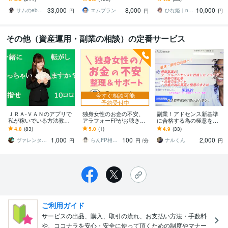
ツい 初歩から実益に至る
力商品を確立し、売上を
由がある！note収益化の
33,000
8,000
10,000
プロセスを詳細解説
伸ばしたい方へ☆
必須テクニック
サムのebayカメラ輸出転売
エムプラン
ひな姫｜note大学運営｜収益化運用支援
円
円
円
その他（資産運用・副業の相談）の定番サービス
今すぐ相談可能
予約受付中
ＪＲＡ-ＶＡＮのアプリで
独身女性のお金の不安、
副業！アドセンス新基準
私が稼いでいる方法教え
アラフォーFPがお聴きし
に合格する為の極意を教
ます 競馬予想・スマホア
ます お金の不安について
えます Google審査に合格
4.8
(83)
5.0
(1)
4.9
(33)
プリのJRA-ＶＡＮユーザ
整理＆サポート！
した生記事・サイトと審
1,000
100
2,000
ーにオススメ。
査の真実を提供！
ヴァレンタイン
らんFP相談室
ナルくん
円
円
/分
円
ご利用ガイド
サービスの出品、購入、取引の流れ、お支払い方法・手数料
や、ココナラを安心・安全に使って頂くための制度やマナー