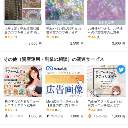
受付休止中
受付休止中
受付休止中
上巻：高く売れる商品撮
売れやすい商品説明文の
お母様ができる、お子様
影のコツを教えます 商品
書き方のコツ教えます 約9
への作文指導の仕方教え
画像を変えるだけで、売
000字！心理学も使った商
ます 入試に必要なのに、
5.0
(1)
5.0
(3)
4.0
(1)
れる値段が変わる！ 画像
品文の書き方ひとつで変
作文が苦手なお子様に困
3,000
2,500
3,000
参照！
わります
っているお母様へ！
円
円
円
その他（資産運用・副業の相談）の関連サービス
初心者もできるリフォー
Meta広告でポチられる
Twitterアフィリエイト始
ムコストダウン戦略を教
【画像の作り方】学べま
め方～コツを教えます フ
えます 工務店不要？一人
す Facebook広告の成果を
ォロワー0でも収益化狙え
5.0
(1)
5.0
(5)
5.0
(12)
親方と構築する高利益リ
決めるのはデザインでは
るTwitterアフィリエイト
1,000
1,000
1,000
フォームの最強仕組み
ありません
ドンペリ大家◆不動産賃貸業サポート
Meta広告 戦略マーケター しぃ～ま
ゆきの＠副業マスター
円
円
円