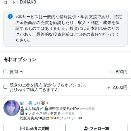
※本サービスは一般的な情報提供・学習支援であり、特定
の金融商品の売買を勧誘したり、収入・利益・成果を保
証するものではありません。投資には元本割れ等のリス
クがあり、最終的な投資判断はご自身の責任で行ってく
ださい。
有料オプション
＋
500円
質問1件
続きの上巻を購入(後からでもオプション、
＋
2,000円
おひねりで購入できます♪)
龍 香ほり
本人確認
機密保持契約(NDA)
未登録
インボイス発行事業者
未登録
総販売実績
10
評価
4.6
フォロワー
38
出品者に質問
フォロー
38