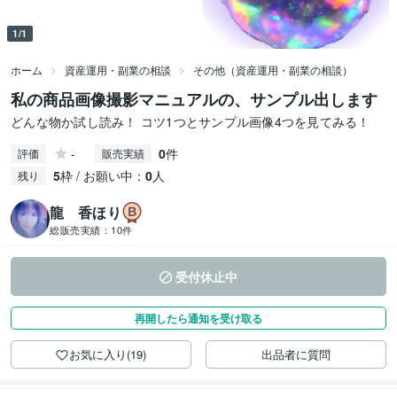
1/1
ホーム
資産運用・副業の相談
その他（資産運用・副業の相談）
私の商品画像撮影マニュアルの、サンプル出します
どんな物か試し読み！ コツ1つとサンプル画像4つを見てみる！
-
0
件
評価
販売実績
5
枠 / お願い中：
0
人
残り
龍 香ほり
総販売実績：
10件
受付休止中
再開したら通知を受け取る
お気に入り(19)
出品者に質問