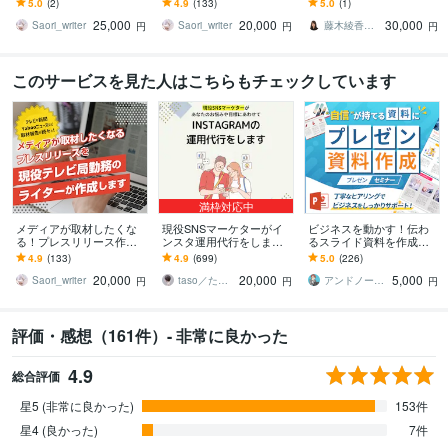
5.0
(2)
4.9
(133)
5.0
(1)
からメディア選定、入稿
のライターが「メディア
らメディア取材連続獲得
25,000
20,000
30,000
まで丸投げ！
視点」で執筆します
実績あり
Saori_writer
Saori_writer
藤木綾香 セールスライター
円
円
円
このサービスを見た人はこちらもチェックしています
満枠対応中
メディアが取材したくな
現役SNSマーケターがイ
ビジネスを動かす！伝わ
る！プレスリリース作成
ンスタ運用代行をします
るスライド資料を作成し
します 現役テレビ局勤務
『画像制作のみ』から
ます 営業資料・プレゼン
4.9
(133)
4.9
(699)
5.0
(226)
のライターが「メディア
『全部おまかせ』まで！
資料・企画書・セミナー
20,000
20,000
5,000
視点」で執筆します
最適プランを提案！
資料のパワポ作成
Saori_writer
taso／たそ｜SNSマーケター
アンドノーツ｜スライドデザイナー
円
円
円
評価・感想（161件）- 非常に良かった
4.9
総合評価
星5 (非常に良かった)
153件
星4 (良かった)
7件