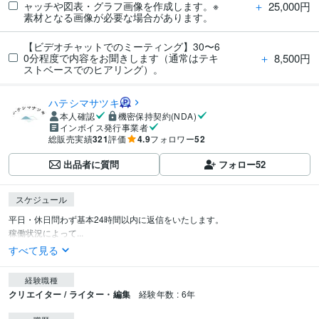
＋
25,000円
ャッチや図表・グラフ画像を作成します。※
素材となる画像が必要な場合があります。
【ビデオチャットでのミーティング】30〜6
＋
8,500円
0分程度で内容をお聞きします（通常はテキ
ストベースでのヒアリング）。
ハテシマサツキ
本人確認
機密保持契約(NDA)
インボイス発行事業者
総販売実績
321
評価
4.9
フォロワー
52
出品者に質問
フォロー
52
スケジュール
平日・休日問わず基本24時間以内に返信をいたします。

稼働状況によって...
すべて見る
経験職種
クリエイター / ライター・編集
経験年数 : 6年