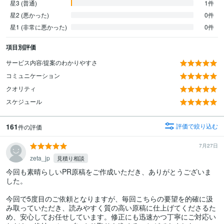
星3 (普通)
1件
星2 (悪かった)
0件
星1 (非常に悪かった)
0件
項目別評価
サービス内容/提案のわかりやすさ
コミュニケーション
クオリティ
スケジュール
161
評価で絞り込む
件の評価
7月27日
zeta_jp
見積り相談
今回も素晴らしいPR原稿をご作成いただき、ありがとうございま
した。

今回で5度目のご依頼となりますが、毎回こちらの要望を的確に汲
み取っていただき、読みやすく質の高い原稿に仕上げてくださるた
め、安心してお任せしています。修正にも迅速かつ丁寧にご対応い