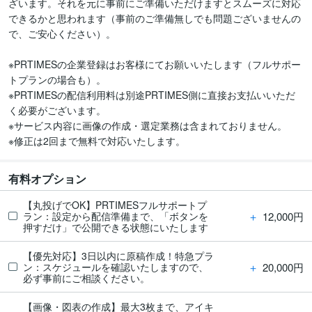
ざいます。それを元に事前にご準備いただけますとスムーズに対応
できるかと思われます（事前のご準備無しでも問題ございませんの
で、ご安心ください）。

※PRTIMESの企業登録はお客様にてお願いいたします（フルサポー
トプランの場合も）。

※PRTIMESの配信利用料は別途PRTIMES側に直接お支払いいただ
く必要がございます。

※サービス内容に画像の作成・選定業務は含まれておりません。

※修正は2回まで無料で対応いたします。
有料オプション
【丸投げでOK】PRTIMESフルサポートプ
＋
12,000円
ラン：設定から配信準備まで、「ボタンを
押すだけ」で公開できる状態にいたします
【優先対応】3日以内に原稿作成！特急プラ
＋
20,000円
ン：スケジュールを確認いたしますので、
必ず事前にご相談ください。
【画像・図表の作成】最大3枚まで、アイキ