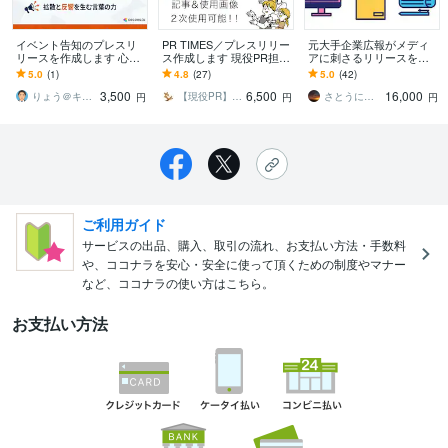
イベント告知のプレスリ
PR TIMES／プレスリリー
元大手企業広報がメディ
リースを作成します 心理
ス作成します 現役PR担当
アに刺さるリリースを書
学×マーケティングの視点
がプレスリリース作成！
きます 今だけ値下げ！高
5.0
(1)
4.8
(27)
5.0
(42)
で効果的なプレスリリー
美容商材◎画像編集付
コスパ！大手広報→大手
3,500
6,500
16,000
ス配信！
き！
広告会社のプロが作成
りょう＠キャリコンサルタント＠認定心理士
【現役PR】Kitsune
さとうにしき
円
円
円
ご利用ガイド
サービスの出品、購入、取引の流れ、お支払い方法・手数料
や、ココナラを安心・安全に使って頂くための制度やマナー
など、ココナラの使い方はこちら。
お支払い方法