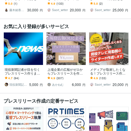
す 1通のプレスリリースか
します 現役テレビ局勤務
取材実績多数！記事作成
5.0
(1)
4.9
(133)
5.0
(2)
らメディア取材連続獲得
のライターが「メディア
からメディア選定、入稿
30,000
20,000
25,000
実績あり
視点」で執筆します
まで丸投げ！
藤木綾香 セールスライター
Saori_writer
Saori_writer
円
円
円
お気に入り登録が多いサービス
現役新聞記者が目を引く
上場企業の広報がゼロか
メディアが取材したくな
プレスリリース作ります
らプレスリリースを作成
る！プレスリリース作成
歴20年超！経歴を活か
します お手頃価格◎取材
します 現役テレビ局勤務
4.7
(94)
4.9
(307)
4.9
(133)
し、記者の心をつかむプ
実績多数◎修正OK◎配信
のライターが「メディア
5,000
6,000
20,000
レスリリースを！
代行有◎事前MTG可
視点」で執筆します
現役新聞記者ライター・プレスリリース
あかねむ
Saori_writer
円
円
円
プレスリリース作成の定番サービス