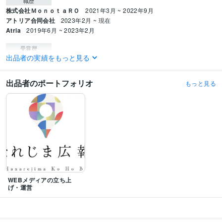
職歴
株式会社ＭｏｎｏｔａＲＯ
2021年3月 ~ 2022年9月
アトリア合同会社
2023年2月 ~ 現在
Atria
2019年6月 ~ 2023年2月
受賞歴
出品者の実績をもっと見る
第11回 「いかなごのくぎ煮文学賞」振興協会賞
ビジネス・クリエイティブツール
出品者のポートフォリオ
もっと見る
STUDIO:3年
Wix:3年
WordPress:5年
Excel:7年
Google スプレッドシート:7年
Google スライド:7年
Google ドキュメント:7年
PowerPoint:7年
Word:7年
Google Analytics:5年
Adobe Premiere Pro:3年
Adobe Illustrator:3年
Canva:3年
Adobe XD:3年
得意分野
ライティング・翻訳
プレスリリースの作成
PRTimes
ビジネス
プレスリリース
キャッチコピー
ライティング・翻訳
Webサイト内の文章作成
HP
LP
WEB制作
コンテンツ制作
WEBメディアの立ち上
げ・運営