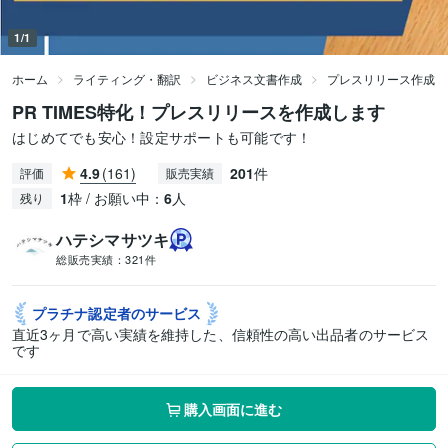
1/1
ホーム
ライティング・翻訳
ビジネス文書作成
プレスリリース作成
PR TIMES特化！プレスリリースを作成します
はじめてでも安心！設定サポートも可能です！
4.9
(161)
201
件
評価
販売実績
1
枠 / お願い中：
6
人
残り
ハテシマサツキ
総販売実績：
321件
プラチナ認定者の
サービス
直近3ヶ月で高い実績を維持した、信頼性の高い出品者のサービス
です
購入画面に進む