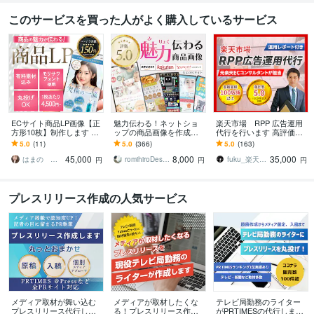
このサービスを買った人がよく購入しているサービス
ECサイト商品LP画像【正
魅力伝わる！ネットショ
楽天市場 RPP 広告運用
方形10枚】制作します 売
ップの商品画像を作成し
代行を行います 高評価続
上UPに繋がる！楽天/自社
ます 楽天市場、amazonな
出！レポート&MTGで見
5.0
(11)
5.0
(366)
5.0
(163)
サイト/クラファン
どの商品画像・商品ペー
える、納得の広告運用
45,000
8,000
35,000
ジをデザイン
はまの ももこ
romihiroDesign
fuku_楽天 Amazon
円
円
円
プレスリリース作成の人気サービス
メディア取材が舞い込む
メディアが取材したくな
テレビ局勤務のライター
プレスリリース代行しま
る！プレスリリース作成
がPRTIMESの代行します