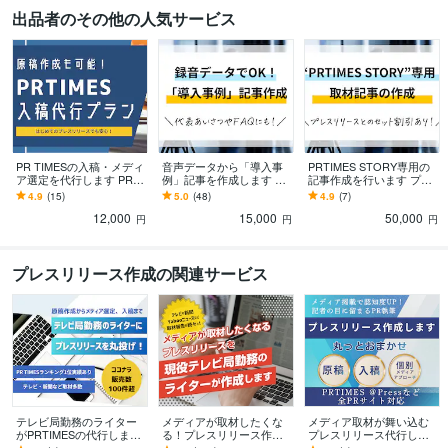
出品者のその他の人気サービス
PR TIMESの入稿・メディ
音声データから「導入事
PRTIMES STORY専用の
ア選定を代行します PRTI
例」記事を作成します 文
記事作成を行います プレ
MESを初めて利用する方
字起こし不要！インタビ
スリリースより「深
4.9
(15)
5.0
(48)
4.9
(7)
にオススメです！
ュー音声を元に記事の作
く」。取材・入稿すべて
12,000
15,000
50,000
成を行います
込みの価格です。
円
円
円
プレスリリース作成の関連サービス
テレビ局勤務のライター
メディアが取材したくな
メディア取材が舞い込む
がPRTIMESの代行します
る！プレスリリース作成
プレスリリース代行しま
取材実績多数！記事作成
します 現役テレビ局勤務
す 1通のプレスリリースか