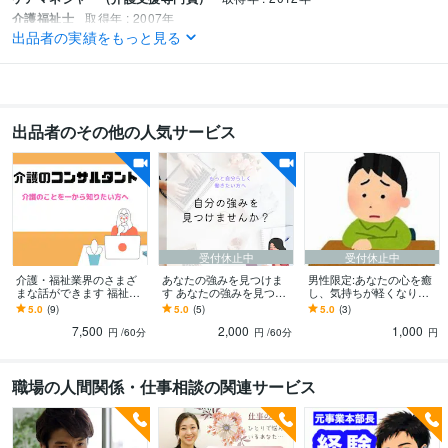
介護福祉士
取得年 : 2007年
出品者の実績をもっと見る
得意分野
悩み相談・カウンセリング
介護、悩み、人間関係
ストレスなくお金が貯
まる方法
起業塾に行ってみたいけど、ぶっちゃけ話
介護
ビジネス
カウンセラー
夫婦
人生
出品者のその他の人気サービス
受付休止中
受付休止中
介護・福祉業界のさまざ
あなたの強みを見つけま
男性限定:あなたの心を癒
まな話ができます 福祉・
す あなたの強みを見つけ
し、気持ちが軽くなりま
介護業界についてリサー
理想的な働き方をみつけ
す 自分の好きな時間とタ
5.0
(9)
5.0
(5)
5.0
(3)
チしたい方はご相談下さ
ます
イミングで話しをしたい
7,500
2,000
1,000
い。
と思っている方へ
円
/60分
円
/60分
円
職場の人間関係・仕事相談の関連サービス