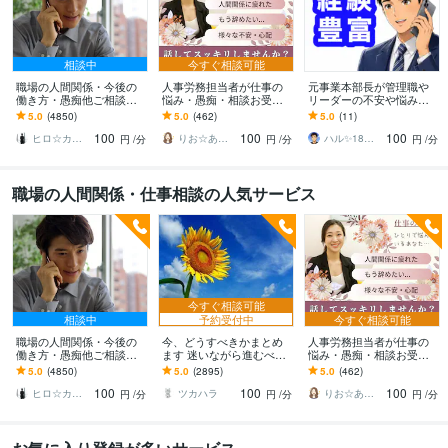
相談中
今すぐ相談可能
職場の人間関係・今後の
人事労務担当者が仕事の
元事業本部長が管理職や
働き方・愚痴他ご相談承
悩み・愚痴・相談お受け
リーダーの不安や悩み聴
ります お金に関する悩
します 職場の人間関係・
きます 人材育成・マネジ
5.0
(4850)
5.0
(462)
5.0
(11)
み・転職・職場の悩みな
仕事・将来の不安・転
メント等、人に関する悩
100
100
100
どお伺い致します
職・面接等一緒に考えま
みを傾聴・助言します✨
ヒロ☆カウンセリング＆コンサルティング
りお☆あなたの背中そっと押します
ハル✨18年7万人以上の実績×書籍著者
円
/分
円
/分
円
/分
す
職場の人間関係・仕事相談の人気サービス
今すぐ相談可能
相談中
予約受付中
今すぐ相談可能
職場の人間関係・今後の
今、どうすべきかまとめ
人事労務担当者が仕事の
働き方・愚痴他ご相談承
ます 迷いながら進むべき
悩み・愚痴・相談お受け
ります お金に関する悩
道を探している方へ
します 職場の人間関係・
5.0
(4850)
5.0
(2895)
5.0
(462)
み・転職・職場の悩みな
仕事・将来の不安・転
100
100
100
どお伺い致します
職・面接等一緒に考えま
ヒロ☆カウンセリング＆コンサルティング
ツカハラ
りお☆あなたの背中そっと押します
円
/分
円
/分
円
/分
す