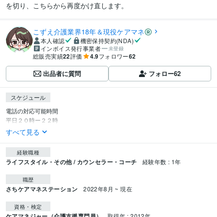
を切り、こちらから再度かけ直します。 
こずえ介護業界18年＆現役ケアマネ
本人確認
機密保持契約(NDA)
インボイス発行事業者
未登録
総販売実績
22
評価
4.9
フォロワー
62
出品者に質問
フォロー
62
スケジュール
電話の対応可能時間

平日２０時ー２２時
すべて見る
経験職種
ライフスタイル・その他 / カウンセラー・コーチ
経験年数 : 1年
職歴
さちケアマネステーション
2022年8月 ~ 現在
資格・検定
ケアマネジャー（介護支援専門員）
取得年 : 2012年