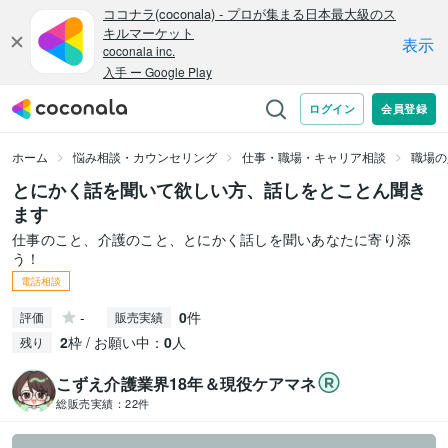
ホーム
悩み相談・カウンセリング
仕事・職場・キャリア相談
職場の
とにかく話を聞いて欲しい方、話しをとことん聞き
ます
仕事のこと、介護のこと、とにかく話しを聞いあなたに寄り添
う！
電話相談
-
0
件
評価
販売実績
2
枠 / お願い中：
0
人
残り
こずえ介護業界18年＆現役ケアマネ
総販売実績：
22件