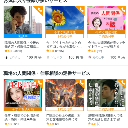
お気に入り登録が多いサービス
今すぐ相談可能
今すぐ相談可能
相談中
予約受付中
予約受付中
職場の人間関係・今後の
今、どうすべきかまとめ
会社の人間関係が辛い✨️ラ
働き方・愚痴他ご相談承
ます 迷いながら進むべき
イトワーカーが聴きます
ります お金に関する悩
道を探している方へ
パワハラ上司・意地悪な
5.0
(4850)
5.0
(2895)
5.0
(52)
み・転職・職場の悩みな
同僚・仲間外れ・無視・
100
100
100
どお伺い致します
無関心・いじめ
ヒロ☆カウンセリング＆コンサルティング
ツカハラ
光の仕事人＠SACHIKO
円
/分
円
/分
円
/分
職場の人間関係・仕事相談の定番サービス
今すぐ相談可能
予約受付中
予約受付中
仕事・職場でのお悩み相
IT現場の炎上や愚痴、対
退職❗️転職❗️休職❗️悩んでる
談・愚痴・傾聴☘共感し
策と交通整理を共に考え
方のお話し聴きます 辞め
ます ハラスメント・モラ
ます PMO歴20年のプロが
たいのに辞められない、
4.9
(64)
5.0
(2)
5.0
(9)
ハラ ・パワハラ・セクハ
伴走。今夜の不安を明日
退職代行の前に気持ち整