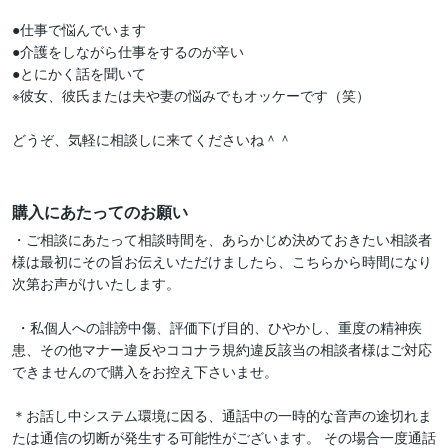
●仕事で悩んでいます

●介護をしながら仕事をするのが辛い

●とにかく話を聞いて

※彼女、彼氏または夫や妻の悩みでもオッケーです（笑）

どうぞ、気軽に相談しに来てくださいね＾＾

購入にあたってのお願い
・ご相談にあたって相談時間を、あらかじめ決めておきたい相談者
様は最初にその旨お伝えいただけましたら、こちらから時間になり
次第お声がけいたします。

 ・私個人への誹謗中傷、評価下げ目的、ひやかし、重度の精神疾
患、その他マナー違反やココナラ規約違反該当の相談者様はご対応
できませんので購入をお控え下さいませ。

＊お話し中システム環境に因る、通話中の一時的な音声の途切れま
たは通信の切断が発生する可能性がございます。 その場合一度通話