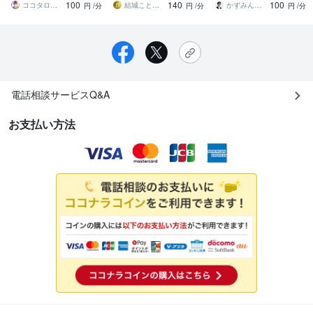
100
140
100
ラ・マウント・嫉妬
の対策に変えます
理しましょう
ココタロウ☆メンタルレリーブ
結城ことは｜3千人の人生を整えた縁側相談
かずみん＠人生のモヤモヤ解消アドバイザー
円
/分
円
/分
円
/分
電話相談サービスQ&A
お支払い方法