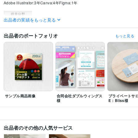
Adobe Illustrator:3年
Canva:4年
Figma:1年
得意分野
出品者の実績をもっと見る
デザイン制作
WEBデザイン・WEB画像作成
Web
経営
ビジネス
仕事
ホームページ
集客
デザイン
YouTube
Twitter
Instagram
出品者のポートフォリオ
もっと見る
語学力
英語
日常会話レベル
サンプル商品画像
合同会社ダブルウィングス
プライベートサ
様
E：Bliss様
出品者のその他の人気サービス