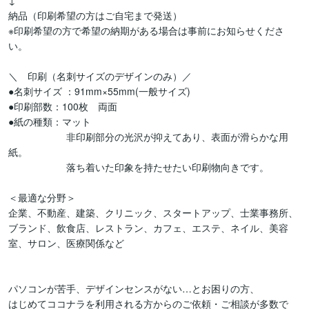
↓

納品（印刷希望の方はご自宅まで発送）

※印刷希望の方で希望の納期がある場合は事前にお知らせくださ
い。

＼　印刷（名刺サイズのデザインのみ）／

●名刺サイズ ：91mm×55mm(一般サイズ)

●印刷部数：100枚　両面

●紙の種類：マット

　　　　　　非印刷部分の光沢が抑えてあり、表面が滑らかな用
紙。

　　　　　　落ち着いた印象を持たせたい印刷物向きです。

＜最適な分野＞

企業、不動産、建築、クリニック、スタートアップ、士業事務所、
ブランド、飲食店、レストラン、カフェ、エステ、ネイル、美容
室、サロン、医療関係など

パソコンが苦手、デザインセンスがない…とお困りの方、

はじめてココナラを利用される方からのご依頼・ご相談が多数で