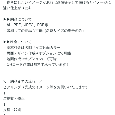
　参考にしたいイメージがあれば画像提示して頂けるとイメージに
近い仕上がりに♪

▶▶納品について

・AI、PDF、JPEG、PDF等

・印刷しての納品も可能（名刺サイズの場合のみ）

▶▶料金について

・基本料金は名刺サイズ片面カラー

　両面デザイン作成➔オプションにて可能

・地図作成➔オプションにて可能

・QRコード作成は無料で承っています！

＼　納品までの流れ　／

ヒアリング（完成のイメージ等をお伺いいたします）

↓

ご提案・修正

↓

入稿・印刷
