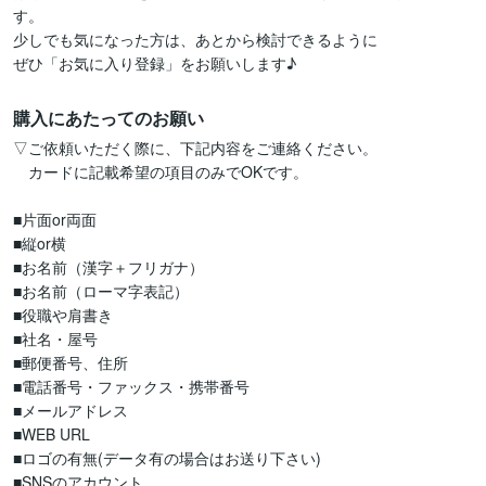
す。

少しでも気になった方は、あとから検討できるように

購入にあたってのお願い
▽ご依頼いただく際に、下記内容をご連絡ください。

　カードに記載希望の項目のみでOKです。

■片面or両面

■縦or横

■お名前（漢字＋フリガナ）

■お名前（ローマ字表記）

■役職や肩書き

■社名・屋号

■郵便番号、住所

■電話番号・ファックス・携帯番号

■メールアドレス

■WEB URL

■ロゴの有無(データ有の場合はお送り下さい)

■SNSのアカウント
