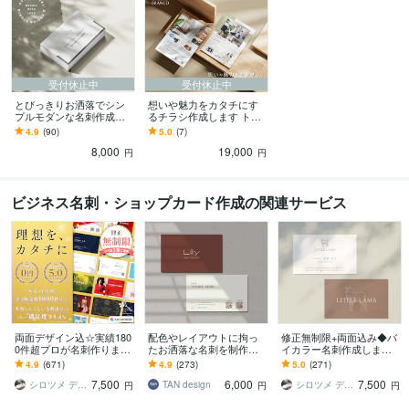
受付休止中
受付休止中
とびっきりお洒落でシン
想いや魅力をカタチにす
プルモダンな名刺作成し
るチラシ作成します トキ
ます 【印刷可能！】ショ
メキをカタチにするデザ
4.9
(90)
5.0
(7)
ップ・サンクスカードもO
インを目指しています！
8,000
19,000
K!
円
円
ビジネス名刺・ショップカード作成の関連サービス
両面デザイン込☆実績180
配色やレイアウトに拘っ
修正無制限+両面込み◆バ
0件超プロが名刺作ります
たお洒落な名刺を制作し
イカラー名刺作成します
【印刷対応可】周りと差
ます シンプル／修正回数
【印刷可】ショップカー
4.9
(671)
4.9
(273)
5.0
(271)
がつくあなただけのハイ
無制限・QRコード作成無
ド デザイン カラー 名刺
7,500
6,000
7,500
クオリティ名刺
料／印刷対応◯
制作 作成
シロツメ デザイン
TAN design
シロツメ デザイン
円
円
円