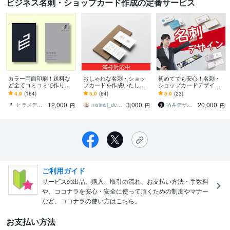
ビジネス名刺・ショップカード作成の定番サービス
満枠対応中
カラー両面印刷！送料な
おしゃれな名刺・ショッ
初めてでも安心！名刺・
ど全てコミコミで作りま
プカードを作成いたしま
ショップカードデザイン
す 洗練された名刺、ショ
す 印刷対応OK(別途料
します お客様自信をアピ
4.9
(164)
5.0
(64)
5.0
(23)
ップカードを！両面印
金）・あなただけのデザ
ールする、世界でたった1
12,000
3,000
20,000
刷、送料も込み！
インを作成！
枚をデザインします！
ヒラメデザイン
moimoi_design
酒井デザインスタジオ
円
円
円
ご利用ガイド
サービスの出品、購入、取引の流れ、お支払い方法・手数料
や、ココナラを安心・安全に使って頂くための制度やマナー
など、ココナラの使い方はこちら。
お支払い方法