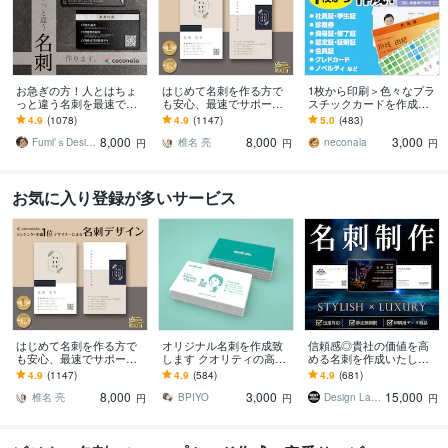
お急ぎの方！人とはちょ
はじめて名刺を作る方で
1枚から印刷＞色々なプラ
っと違う名刺を最速で作
も安心、最速でサポート
スチックカードを作成し
ります あなただけのオリ
します 名刺デザイン実績
ます 認定証・学生証・社
4.9
(1078)
4.9
(1147)
5.0
(483)
ジナル名刺を！翌日まで
最多のプロデザイナーが
員証・クレドなどクレカ
8,000
8,000
3,000
にデザイン作成します！
デザインいたします!
サイズのカードに印刷
Fumi’ｓDesign
椎名 亮
neconala
円
円
円
お気に入り登録が多いサービス
はじめて名刺を作る方で
オリジナル名刺を作成致
信頼感◎貴社の価値を高
も安心、最速でサポート
します クオリティの高い
める名刺を作成いたしま
します 名刺デザイン実績
素敵な名刺デザインを
す 修正回数無制限◇スタ
4.9
(1147)
4.9
(584)
4.9
(681)
最多のプロデザイナーが
イリッシュ＆高級感で魅
8,000
3,000
15,000
デザインいたします!
せるモダンデザイン
椎名 亮
BPIYO
Design Lab｜名刺・地図・印刷物
円
円
円