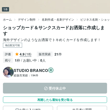
1/5
ホーム
デザイン制作
名刺作成・名刺デザイン
ビジネス名刺・ショッ
ショップカード＆サンクスカードお洒落に作成しま
す
海外デザインのようなお洒落でトキめくカードを作成します！
物品配送可能
4.9
(18)
21
件
評価
販売実績
1
枠 / お願い中：
0
人
残り
STUDIO BRANCO
総販売実績：
194件
受付休止中
再開したら通知を受け取る
お気に入り(62)
出品者に質問