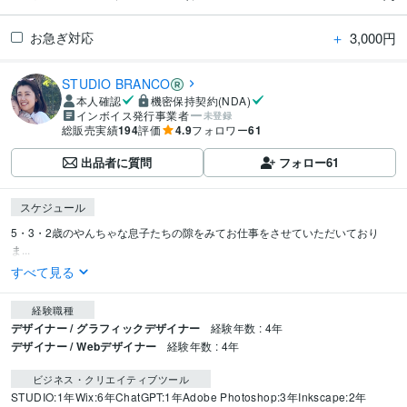
＋
3,000円
お急ぎ対応
STUDIO BRANCO
本人確認
機密保持契約(NDA)
インボイス発行事業者
未登録
総販売実績
194
評価
4.9
フォロワー
61
出品者に質問
フォロー
61
スケジュール
5・3・2歳のやんちゃな息子たちの隙をみてお仕事をさせていただいており
ま...
すべて見る
経験職種
デザイナー / グラフィックデザイナー
経験年数 : 4年
デザイナー / Webデザイナー
経験年数 : 4年
ビジネス・クリエイティブツール
STUDIO:1年
Wix:6年
ChatGPT:1年
Adobe Photoshop:3年
Inkscape:2年