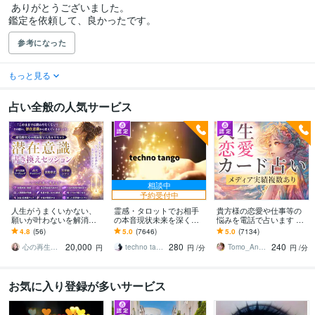
 ありがとうございました。

鑑定を依頼して、良かったです。
参考になった
もっと見る
占い全般の人気サービス
相談中
予約受付中
人生がうまくいかない、
霊感・タロットでお相手
貴方様の恋愛や仕事等の
願いが叶わないを解消し
の本音現状未来を深く視
悩みを電話で占います タ
ます 現実を変えるために
ます 恋愛・仕事・家族・
ロットカード、オラクル
4.8
(56)
5.0
(7646)
5.0
(7134)
努力したのに、自力では
人間関係の本質を見抜き
カード、ルノルマンカー
20,000
280
240
もう無理と感じている
スピード解決へ
ドを使用します
心の再生セラピスト YASUKO
techno tango
Tomo_Angel7
円
円
/分
円
/分
お気に入り登録が多いサービス