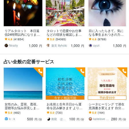
リアルタロット 本日返
タロットで恋愛やお仕事
目に入ったらきて。気に
信24時間以内になります
などの現状を確認します
なる事生まれつきの力で
❤︎タイトルをご確認くださ
アドバイスもしっかりお
視ます 視ましょう恋愛や
4.9
(41854)
5.0
(54065)
4.9
(9769)
い❤︎
届けしますので安心して
仕事などこの先など
1,000
1,000
1,500
ください♡
Nnatty
蓮見 lilyholic
syuri
円
円
円
占い全般の定番サービス
今すぐ相談可能
予約受付中
女性のみ。霊視、透視、
お名前と生年月日から運
シータヒーリング で潜在
霊聴等お悩み拝見します
命を読み解きます より良
意識書き変えます 自分を
リピーターさまはこの先
い人生へとお導きするお
諦めずに奇跡を信じてみ
5.0
(482)
5.0
(730)
5.0
(164)
のこと等お伝えいたしま
手伝いをさせていただき
ませんか？ヒーリングプ
500
100
280
す。
ます。
レゼント付
k：k
抱龍 ほうりゅう
katielove healing
円
/分
円
/分
円
/分