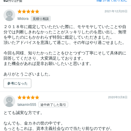
件の評価
2021年12月20日
Midora
見積り相談
２０１８年に鑑定していただいた際に、モヤモヤしていたことや自
分では判断しきれなかったことがスッキリしたのを思い出し、無理
を申したのにもかかわらず特別に鑑定していただきました。

頂いたアドバイスを意識して過ごし、その年はやり過ごせました。

今回も同様、知りたかったことをひとつずつ丁寧にそして具体的に
回答してくださり、大変満足しております。

また機会があれば是非お願いしたいと思います。

ありがとうございました。
参考になった
2020年3月8日
takamin555
途中終了した取引
とても誠実な方です。

なんでも、金カネの世の中です。

もっともこれは、資本主義社会なので当たり前なのですが。
