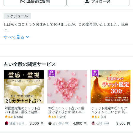
出品者に質問
フォロー
81
スケジュール
しばらくココナラをお休みしておりましたが、この度再開いたしました。現在
は...
すべて見る
占い全般の関連サービス
対面鑑定級のチャット占
30分☆チャット占い☆霊
チャット鑑定30分✨リア
い★霊感・霊視で超鑑定
視で深く視ます 深く本質
ルタイムに占います 気に
します 占いし放題の30
にアクセス！上げなし幸
なること✨質問し放題✨霊
5.0
(3656)
5.0
(1346)
5.0
(31)
分！どんなことでも全て
せになるためのお手伝い
感タロットで解決へ導き
3,000
4,000
3,500
を見通す霊感霊視で解決
をします
ます
毬愛（まりあ）
占い師☆Mio
心彩Tarot
円
円
円