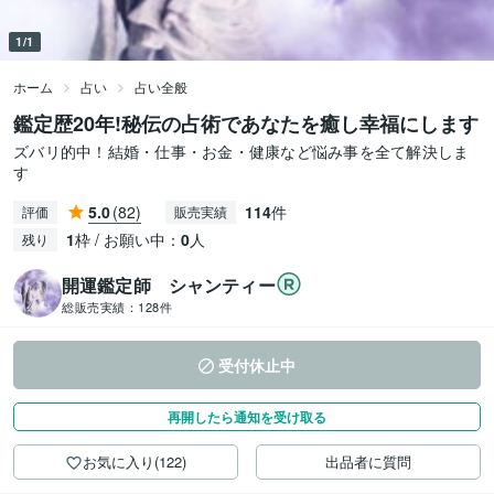
1/1
ホーム
占い
占い全般
鑑定歴20年!秘伝の占術であなたを癒し幸福にします
ズバリ的中！結婚・仕事・お金・健康など悩み事を全て解決しま
す
5.0
(82)
114
件
評価
販売実績
1
枠 / お願い中：
0
人
残り
開運鑑定師 シャンティー
総販売実績：
128件
受付休止中
再開したら通知を受け取る
お気に入り(122)
出品者に質問