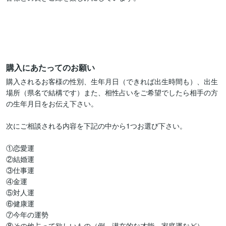
購入にあたってのお願い
購入されるお客様の性別、生年月日（できれば出生時間も）、出生
場所（県名で結構です）また、相性占いをご希望でしたら相手の方
の生年月日をお伝え下さい。

次にご相談される内容を下記の中から1つお選び下さい。

①恋愛運

②結婚運

③仕事運

④金運

⑤対人運

⑥健康運

⑦今年の運勢

⑧その他占って欲しいもの（例　潜在的な才能、家庭運など）
