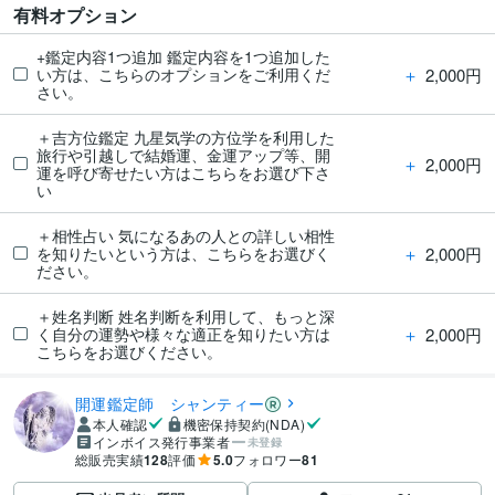
有料オプション
+鑑定内容1つ追加 鑑定内容を1つ追加した
＋
2,000円
い方は、こちらのオプションをご利用くだ
さい。
＋吉方位鑑定 九星気学の方位学を利用した
旅行や引越しで結婚運、金運アップ等、開
＋
2,000円
運を呼び寄せたい方はこちらをお選び下さ
い
＋相性占い 気になるあの人との詳しい相性
＋
2,000円
を知りたいという方は、こちらをお選びく
ださい。
＋姓名判断 姓名判断を利用して、もっと深
＋
2,000円
く自分の運勢や様々な適正を知りたい方は
こちらをお選びください。
開運鑑定師 シャンティー
本人確認
機密保持契約(NDA)
インボイス発行事業者
未登録
総販売実績
128
評価
5.0
フォロワー
81