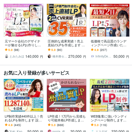
元マーケ会社のデザイナ
圧倒的な成果実績！売上
低価格で高品質のランデ
ーが魅せるLPお作りしま
直結のLPを作成します Go
ィングページ作成いたし
す マーケティング視点で
ogle・Meta広告で成果！
ます ココナラ実績100件
5.0
(98)
5.0
(90)
4.9
(207)
反応を高めるLPを設計！
原稿ゼロから丸投げOK
以上の実績ありハイクオ
140,000
270,000
50,000
リティLP制作
とみたみほ
橋本務セールスデザインオフィス合同会社
InfinityDesign1127
円
円
円
お気に入り登録が多いサービス
LP制作実績440件以上！売
LP作成！1万円から見積も
WEB集客に強いランディ
れるLPを制作します 設
り可能本格LP作成します
ングページ制作します
計、構成からライティン
元広告代理店勤務、現ア
【公式PRO認定済】広告
4.9
(445)
5.0
(668)
5.0
(116)
グ、デザインまで全て丸
フィリエイターがLP作成
成果を最大化するLPを制
50,000
20,000
220,000
投げ対応可能！
★サンプルあり
作します
Yuki_Kanamaru
ponta_依頼多数のため返信遅れます
エスデザインマーケティング
円
円
円