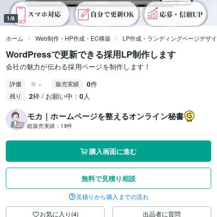
1/8
ホーム
Web制作・HP作成・EC構築
LP作成・ランディングページデザ
WordPressで更新できる採用LP制作します
会社の魅力が伝わる採用ページを制作します！
-
0
件
評価
販売実績
2
枠 / お願い中：
0
人
残り
モカ｜ホームページを整えるオンライン秘書
総販売実績：
19件
購入画面に進む
無料で見積り相談
見積りから購入までの流れ
お気に入り(4)
出品者に質問