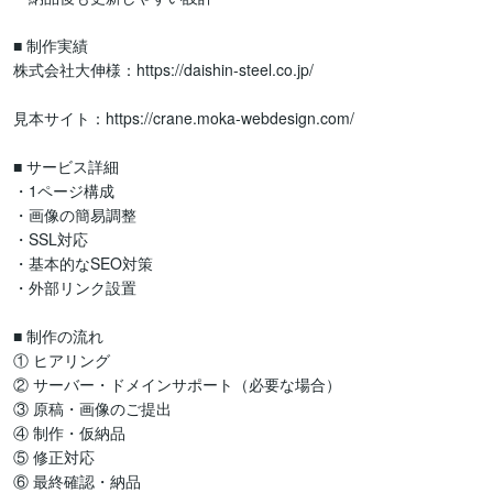
■ 制作実績

株式会社大伸様：https://daishin-steel.co.jp/

見本サイト：https://crane.moka-webdesign.com/

■ サービス詳細

・1ページ構成

・画像の簡易調整

・SSL対応

・基本的なSEO対策

・外部リンク設置

■ 制作の流れ

① ヒアリング

② サーバー・ドメインサポート（必要な場合）

③ 原稿・画像のご提出

④ 制作・仮納品

⑤ 修正対応

⑥ 最終確認・納品
