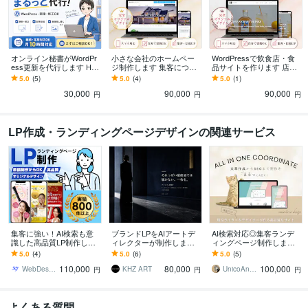
オンライン秘書がWordPr
小さな会社のホームペー
WordPressで飲食店・食
ess更新を代行します HP
ジ制作します 集客につな
品サイトを作ります 店舗
更新からCanva画像制作
がる設計でWordPressサ
と食材の魅力を活かすホ
5.0
(5)
5.0
(4)
5.0
(1)
まで月１０時間まとめて
イトサポートします！
ームページ制作
30,000
90,000
90,000
対応
円
円
円
LP作成・ランディングページデザインの関連サービス
集客に強い！AI検索も意
ブランドLPをAIアートデ
AI検索対応◎集客ランデ
識した高品質LP制作しま
ィレクターが制作します
ィングページ制作します
す 丸投げOK構成・ライテ
"それっぽい量産品"では届
SEO×AI検索対策×刺さる
5.0
(4)
5.0
(6)
5.0
(5)
ィング・デザイン・WP構
かない、一枚を
文章でLPの問い合わせUP
110,000
80,000
100,000
築まで一貫対応
WebDesign研究所 sky
KHZ ART
UnicoAndCo Design
円
円
円
よくある質問