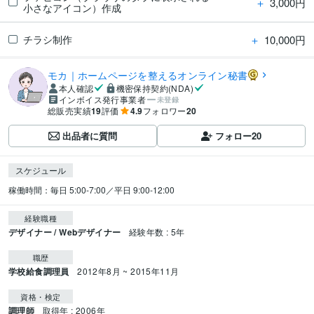
＋
3,000円
小さなアイコン）作成
＋
10,000円
チラシ制作
モカ｜ホームページを整えるオンライン秘書
本人確認
機密保持契約(NDA)
インボイス発行事業者
未登録
総販売実績
19
評価
4.9
フォロワー
20
出品者に質問
フォロー
20
スケジュール
稼働時間：毎日 5:00-7:00／平日 9:00-12:00
経験職種
デザイナー / Webデザイナー
経験年数 : 5年
職歴
学校給食調理員
2012年8月 ~ 2015年11月
資格・検定
調理師
取得年 : 2006年