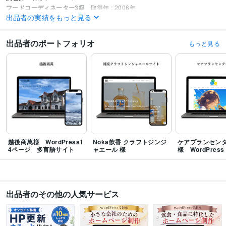
フードコーディネーター3級
取得年 : 2006年
出品者の実績をもっと見る
ファイナンシャル・プランナー（AFP）
取得年 : 2009年
普通自動車第一種運転免許
取得年 : 2010年
出品者のポートフォリオ
もっと見る
プログラミング言語・フレームワーク
CSS:1年
HTML:1年
JavaScript:1年
PHP:0年
ビジネス・クリエイティブツール
WordPress:6年
Excel:6年
Google スプレッドシート:3年
弥生会計:2年
Canva:4年
得意分野
Web制作・HP作成・EC構築
WordPress個人ブログ・お店サイト
チラシ
作成
越後商萬様 WordPress1
Noka飲香 クラフトジンジ
ケアプランセン
飲食
建設
ビジネス
個人
ブログ
コーポレートサイト
WordPress
4ページ 多言語サイト
ャエール 様
様 WordPress
サイト制作
ホームページ
出品者のその他の人気サービス