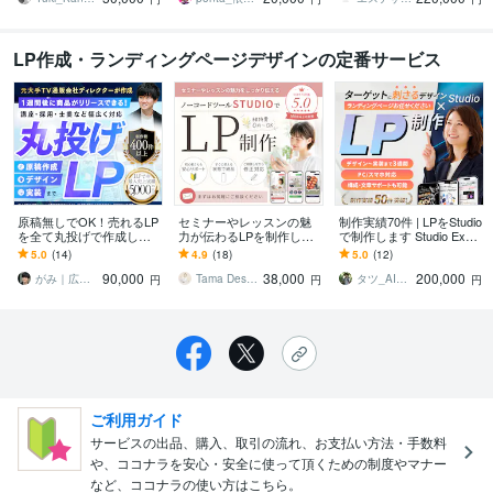
LP作成・ランディングページデザインの定番サービス
原稿無しでOK！売れるLP
セミナーやレッスンの魅
制作実績70件 | LPをStudio
を全て丸投げで作成しま
力が伝わるLPを制作しま
で制作します Studio Expe
す UTAGE可｜元TV通販
す STUDIOで制作×女性向
rtsに加盟したプロデザイ
5.0
(14)
4.9
(18)
5.0
(12)
大手ディレクターが作る
けデザイン×親切丁寧サポ
ナーが対応
90,000
38,000
200,000
高反応率のLP
ート
がみ｜広告LP専門デザイナー
Tama Design
タツ_AI×Webデザイン
円
円
円
ご利用ガイド
サービスの出品、購入、取引の流れ、お支払い方法・手数料
や、ココナラを安心・安全に使って頂くための制度やマナー
など、ココナラの使い方はこちら。