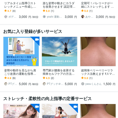
リアルタイム指導◎スト
楽な姿勢や動きにカラダ
定期可！バレリーナが一
レッチメニュー作成しま
を改善させます 認定理学
緒にストレッチします 体
す ビデオ通話でストレッ
療法士が指導する、正常
が硬い方・運動不足の
4.7
(4)
5.0
(1)
5.0
(1)
チ指導＆フォームチェッ
なカラダの使い方と姿勢
方・バレエ初心者の方向
3,000
3,000
3,000
ク
改善
け柔軟レッスン
ボディトレーナーSHIORI
yoshi 運動器認定理学療法士
あやの部屋♥
円
/30分
円
円
/50分
お気に入り登録が多いサービス
姿勢や動作を見ながら肩
専門家が腰痛を改善する
超簡単ベリーベリーリラ
こり改善の運動を指導し
簡単セルフケアの方法教
ックス法教えます ❗️スマフ
ます あなた固有の動作の
えます 誰でもできる簡単
ォ首、ストレートネッ
4.9
(9)
4.5
(2)
5.0
(1)
クセやぶり返す肩こりの
な体操で辛い腰痛を改
ク、緩めます‼️
5,000
5,000
1,500
原因を直接見て改善
善！長年の腰痛がある人
PTグッチ＠道産子肩こりコンサルタント
PTグッチ＠道産子肩こりコンサルタント
yasuくんさん
円
/60分
円
円
も
ストレッチ・柔軟性の向上指導の定番サービス