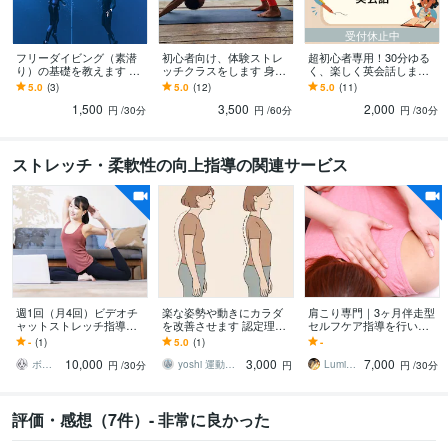
受付休止中
フリーダイビング（素潜
初心者向け、体験ストレ
超初心者専用！30分ゆる
り）の基礎を教えます フ
ッチクラスをします 身体
く、楽しく英会話します
リーダイビングインスト
ガチガチさん必見！呼吸
英語落ちこぼれだった私
5.0
(3)
5.0
(12)
5.0
(11)
ラクターから、楽しく学
重視のストレッチクラ
⇒現在海外生活中！経験
1,500
3,500
2,000
べます！
ス！
をシェアします！
円
/30分
円
/60分
円
/30分
ストレッチ・柔軟性の向上指導の関連サービス
週1回（月4回）ビデオチ
楽な姿勢や動きにカラダ
肩こり専門｜3ヶ月伴走型
ャットストレッチ指導し
を改善させます 認定理学
セルフケア指導を行いま
ます 週1回の継続的なスト
療法士が指導する、正常
す 根本肩こり・首こり改
-
(1)
5.0
(1)
-
レッチで、柔軟性と姿勢
なカラダの使い方と姿勢
善！自宅でできる運動療
10,000
3,000
7,000
を確実に向上！
改善
法を指導します
ボディトレーナーSHIORI
yoshi 運動器認定理学療法士
LuminousSpa
円
/30分
円
円
/30分
評価・感想（7件）- 非常に良かった