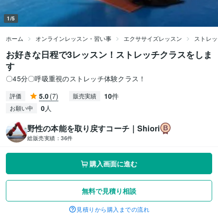
1/5
ホーム
オンラインレッスン・習い事
エクササイズレッスン
ストレッ
お好きな日程で3レッスン！ストレッチクラスをしま
す
〇45分〇呼吸重視のストレッチ体験クラス！
5.0
(7)
10
件
評価
販売実績
0
人
お願い中
野性の本能を取り戻すコーチ｜Shiori
総販売実績：
36件
購入画面に進む
無料で見積り相談
見積りから購入までの流れ