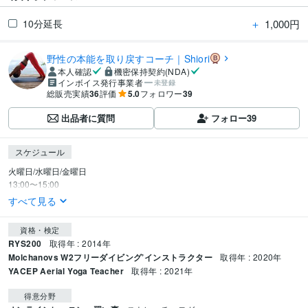
＋
1,000円
10分延長
野性の本能を取り戻すコーチ｜Shiori
本人確認
機密保持契約(NDA)
インボイス発行事業者
未登録
総販売実績
36
評価
5.0
フォロワー
39
出品者に質問
フォロー
39
スケジュール
火曜日/水曜日/金曜日

13:00〜15:00
すべて見る
資格・検定
RYS200
取得年 : 2014年
Molchanovs W2フリーダイビング’インストラクター
取得年 : 2020年
YACEP Aerial Yoga Teacher
取得年 : 2021年
得意分野