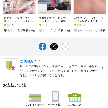
定期可！バレリーナが一
週1回（月4回）ビデオチ
超簡単ベリーベリーリラ
緒にストレッチします 体
ャットストレッチ指導し
ックス法教えます ❗️スマフ
が硬い方・運動不足の
ます 週1回の継続的なスト
ォ首、ストレートネッ
5.0
(1)
-
(1)
5.0
(1)
方・バレエ初心者の方向
レッチで、柔軟性と姿勢
ク、緩めます‼️
3,000
10,000
1,500
け柔軟レッスン
を確実に向上！
あやの部屋♥
ボディトレーナーSHIORI
yasuくんさん
円
/50分
円
/30分
円
ご利用ガイド
サービスの出品、購入、取引の流れ、お支払い方法・手数料
や、ココナラを安心・安全に使って頂くための制度やマナー
など、ココナラの使い方はこちら。
お支払い方法