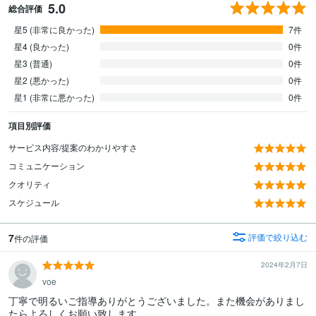
5.0
総合評価
星5 (非常に良かった)
7件
星4 (良かった)
0件
星3 (普通)
0件
星2 (悪かった)
0件
星1 (非常に悪かった)
0件
項目別評価
サービス内容/提案のわかりやすさ
コミュニケーション
クオリティ
スケジュール
7
評価で絞り込む
件の評価
2024年2月7日
voe
丁寧で明るいご指導ありがとうございました。また機会がありまし
たらよろしくお願い致します。