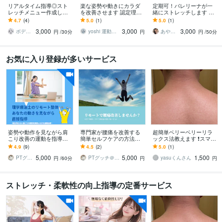
リアルタイム指導◎スト
楽な姿勢や動きにカラダ
定期可！バレリーナが一
レッチメニュー作成しま
を改善させます 認定理学
緒にストレッチします 体
す ビデオ通話でストレッ
療法士が指導する、正常
が硬い方・運動不足の
4.7
(4)
5.0
(1)
5.0
(1)
チ指導＆フォームチェッ
なカラダの使い方と姿勢
方・バレエ初心者の方向
3,000
3,000
3,000
ク
改善
け柔軟レッスン
ボディトレーナーSHIORI
yoshi 運動器認定理学療法士
あやの部屋♥
円
/30分
円
円
/50分
お気に入り登録が多いサービス
姿勢や動作を見ながら肩
専門家が腰痛を改善する
超簡単ベリーベリーリラ
こり改善の運動を指導し
簡単セルフケアの方法教
ックス法教えます ❗️スマフ
ます あなた固有の動作の
えます 誰でもできる簡単
ォ首、ストレートネッ
4.9
(9)
4.5
(2)
5.0
(1)
クセやぶり返す肩こりの
な体操で辛い腰痛を改
ク、緩めます‼️
5,000
5,000
1,500
原因を直接見て改善
善！長年の腰痛がある人
PTグッチ＠道産子肩こりコンサルタント
PTグッチ＠道産子肩こりコンサルタント
yasuくんさん
円
/60分
円
円
も
ストレッチ・柔軟性の向上指導の定番サービス