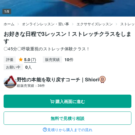
1/5
ホーム
オンラインレッスン・習い事
エクササイズレッスン
ストレッ
お好きな日程で3レッスン！ストレッチクラスをしま
す
〇45分〇呼吸重視のストレッチ体験クラス！
5.0
(7)
10
件
評価
販売実績
0
人
お願い中
野性の本能を取り戻すコーチ｜Shiori
総販売実績：
36件
購入画面に進む
無料で見積り相談
見積りから購入までの流れ