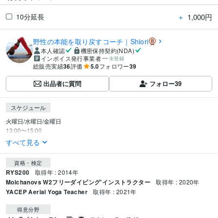
＋
1,000円
10分延長
野性の本能を取り戻すコーチ｜Shiori
本人確認
機密保持契約(NDA)
インボイス発行事業者
未登録
総販売実績
36
評価
5.0
フォロワー
39
出品者に質問
フォロー
39
スケジュール
火曜日/水曜日/金曜日

13:00〜15:00
すべて見る
資格・検定
RYS200
取得年 : 2014年
Molchanovs W2フリーダイビング’インストラクター
取得年 : 2020年
YACEP Aerial Yoga Teacher
取得年 : 2021年
得意分野