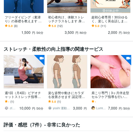
受付休止中
フリーダイビング（素潜
初心者向け、体験ストレ
超初心者専用！30分ゆる
り）の基礎を教えます フ
ッチクラスをします 身体
く、楽しく英会話します
リーダイビングインスト
ガチガチさん必見！呼吸
英語落ちこぼれだった私
5.0
(3)
5.0
(12)
5.0
(11)
ラクターから、楽しく学
重視のストレッチクラ
⇒現在海外生活中！経験
1,500
3,500
2,000
べます！
ス！
をシェアします！
円
/30分
円
/60分
円
/30分
ストレッチ・柔軟性の向上指導の関連サービス
週1回（月4回）ビデオチ
楽な姿勢や動きにカラダ
肩こり専門｜3ヶ月伴走型
ャットストレッチ指導し
を改善させます 認定理学
セルフケア指導を行いま
ます 週1回の継続的なスト
療法士が指導する、正常
す 根本肩こり・首こり改
-
(1)
5.0
(1)
-
レッチで、柔軟性と姿勢
なカラダの使い方と姿勢
善！自宅でできる運動療
10,000
3,000
7,000
を確実に向上！
改善
法を指導します
ボディトレーナーSHIORI
yoshi 運動器認定理学療法士
LuminousSpa
円
/30分
円
円
/30分
評価・感想（7件）- 非常に良かった