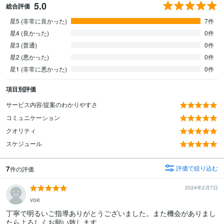
5.0
総合評価
星5 (非常に良かった)
7件
星4 (良かった)
0件
星3 (普通)
0件
星2 (悪かった)
0件
星1 (非常に悪かった)
0件
項目別評価
サービス内容/提案のわかりやすさ
コミュニケーション
クオリティ
スケジュール
7
評価で絞り込む
件の評価
2024年2月7日
voe
丁寧で明るいご指導ありがとうございました。また機会がありまし
たらよろしくお願い致します。