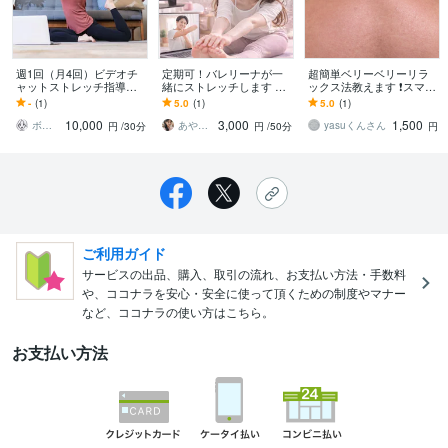
週1回（月4回）ビデオチ
定期可！バレリーナが一
超簡単ベリーベリーリラ
ャットストレッチ指導し
緒にストレッチします 体
ックス法教えます ❗️スマフ
ます 週1回の継続的なスト
が硬い方・運動不足の
ォ首、ストレートネッ
-
(1)
5.0
(1)
5.0
(1)
レッチで、柔軟性と姿勢
方・バレエ初心者の方向
ク、緩めます‼️
10,000
3,000
1,500
を確実に向上！
け柔軟レッスン
ボディトレーナーSHIORI
あやの部屋♥
yasuくんさん
円
/30分
円
/50分
円
ご利用ガイド
サービスの出品、購入、取引の流れ、お支払い方法・手数料
や、ココナラを安心・安全に使って頂くための制度やマナー
など、ココナラの使い方はこちら。
お支払い方法