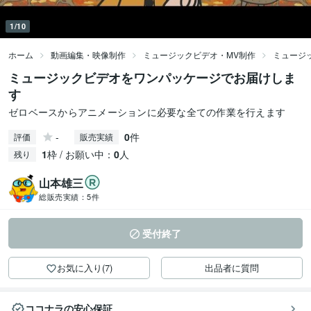
1/10
ホーム
動画編集・映像制作
ミュージックビデオ・MV制作
ミュージ
ミュージックビデオをワンパッケージでお届けしま
す
ゼロベースからアニメーションに必要な全ての作業を行えます
-
0
件
評価
販売実績
1
枠 / お願い中：
0
人
残り
山本雄三
総販売実績：
5件
受付終了
お気に入り(7)
出品者に質問
ココナラの安心保証