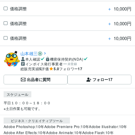
＋
10,000円
価格調整
＋
10,000円
価格調整
＋
10,000円
価格調整
山本雄三
本人確認
機密保持契約(NDA)
インボイス発行事業者
未登録
総販売実績
5
評価
5.0
フォロワー
17
出品者に質問
フォロー
17
スケジュール
平日１０：００～１８：００

※土日作業も可能です。
ビジネス・クリエイティブツール
Adobe Photoshop:10年
Adobe Premiere Pro:10年
Adobe Illustrator:10年
Adobe After Effects:10年
Adobe Animate:10年
Adobe Flash:10年