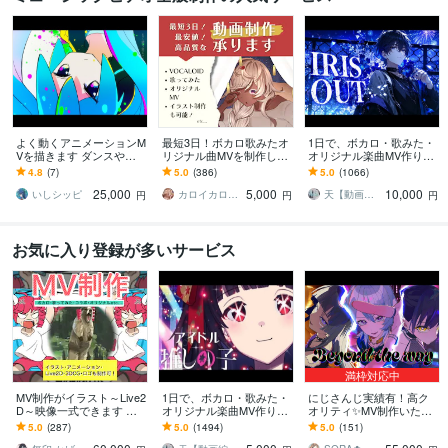
よく動くアニメーションM
最短3日！ボカロ歌みたオ
1日で、ボカロ・歌みた・
Vを描きます ダンスやア
リジナル曲MVを制作しま
オリジナル楽曲MV作りま
クションなどたくさん動
す イラスト＆動画のセッ
す ボカロ曲などの歌って
4.8
(7)
5.0
(386)
5.0
(1066)
かします！
ト制作も可能！初心者安
みたのオリジナルMV、PV
25,000
5,000
10,000
心！高クオリティ！
制作致します！
いしシッピ
カロイカロ＊イラスト・動画制作
天【動画編集】
円
円
円
お気に入り登録が多いサービス
満枠対応中
MV制作がイラスト～Live2
1日で、ボカロ・歌みた・
にじさんじ実績有！高ク
D～映像一式できます 実
オリジナル楽曲MV作りま
オリティ✨MV制作いたし
績400件超！大手Vtuberや
す 本家風など、ご希望に
ます オリジナル曲/歌って
5.0
(287)
5.0
(1494)
5.0
(151)
企業、個人、趣味まで対
合わせて制作させて頂き
みた/ティザーPV/OPED/