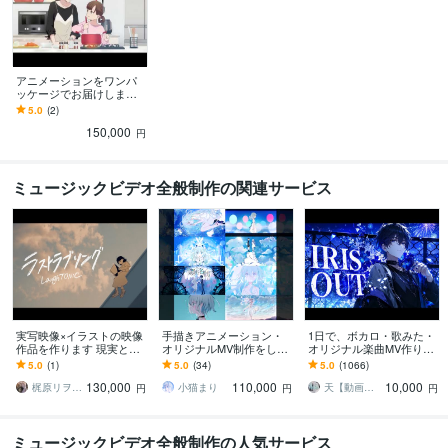
アニメーションをワンパ
ッケージでお届けします
ゼロベースからアニメー
5.0
(2)
ションに必要な全て作業
150,000
を請け負います！
円
ミュージックビデオ全般制作の関連サービス
実写映像×イラストの映像
手描きアニメーション・
1日で、ボカロ・歌みた・
作品を作ります 現実と想
オリジナルMV制作をしま
オリジナル楽曲MV作りま
像を掛け合わせて表現の
す 小猫まりのオリジナル
す ボカロ曲などの歌って
5.0
(1)
5.0
(34)
5.0
(1066)
幅を広げませんか？
動画制作（アニメーショ
みたのオリジナルMV、PV
130,000
110,000
10,000
ン・キャラクター）
制作致します！
梶原リヲ hirameku works
小猫まり
天【動画編集】
円
円
円
ミュージックビデオ全般制作の人気サービス