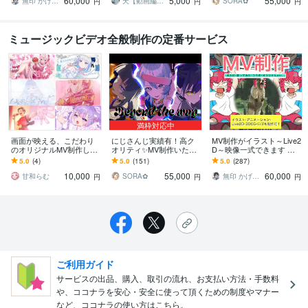
60,000
5,000
55,000
応
ます！
ライブVJ
無印 かげひと
天【動画編集】
SORA✿
円
円
円
ミュージックビデオ全般制作の定番サービス
満枠対応中
画面が映える、こだわり
にじさんじ実績有！高ク
MV制作がイラスト～Live2
のオリジナルMV制作しま
オリティ✨MV制作いたし
D～映像一式できます 実
す 個性あふれる演出お任
ます オリジナル曲/歌って
績400件超！大手Vtuberや
5.0
(4)
5.0
(151)
5.0
(287)
せください！
みた/ティザーPV/OPED/
企業、個人、趣味まで対
10,000
55,000
60,000
ライブVJ
応
甘和らむ
SORA✿
無印 かげひと
円
円
円
ご利用ガイド
サービスの出品、購入、取引の流れ、お支払い方法・手数料
や、ココナラを安心・安全に使って頂くための制度やマナー
など、ココナラの使い方はこちら。