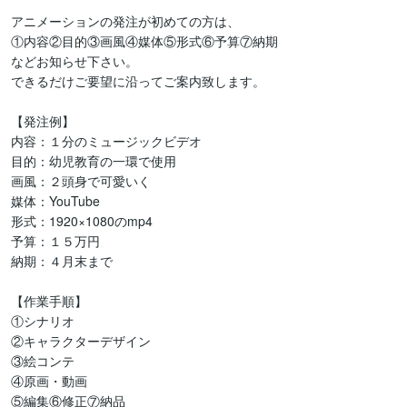
アニメーションの発注が初めての方は、

①内容②目的③画風④媒体⑤形式⑥予算⑦納期

などお知らせ下さい。

できるだけご要望に沿ってご案内致します。

【発注例】

内容：１分のミュージックビデオ

目的：幼児教育の一環で使用

画風：２頭身で可愛いく

媒体：YouTube

形式：1920×1080のmp4

予算：１５万円

納期：４月末まで

【作業手順】

①シナリオ

②キャラクターデザイン

③絵コンテ

④原画・動画

⑤編集⑥修正⑦納品
