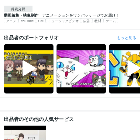
得意分野
動画編集・映像制作
アニメーションをワンパッケージでお届け！
アニメ
YouTube
CM
ミュージックビデオ
広告
教材
ゲーム
出品者のポートフォリオ
もっと見る
出品者のその他の人気サービス