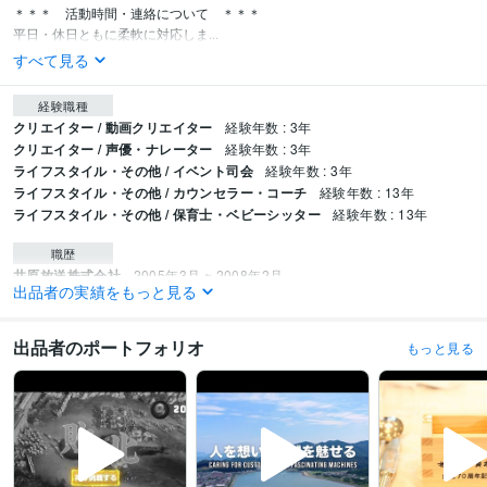
＊＊＊　活動時間・連絡について　＊＊＊

平日・休日ともに柔軟に対応しま...
すべて見る
経験職種
クリエイター / 動画クリエイター
経験年数 : 3年
クリエイター / 声優・ナレーター
経験年数 : 3年
ライフスタイル・その他 / イベント司会
経験年数 : 3年
ライフスタイル・その他 / カウンセラー・コーチ
経験年数 : 13年
ライフスタイル・その他 / 保育士・ベビーシッター
経験年数 : 13年
職歴
井原放送株式会社
2005年3月 ~ 2008年2月
出品者の実績をもっと見る
セイビ福祉会
2009年2月 ~ 2021年2月
Voice lighters
2021年3月 ~ 現在
JA晴れの国岡山
2000年3月 ~ 2003年2月
出品者のポートフォリオ
もっと見る
資格・検定
保育士
取得年 : 1999年
防災士
取得年 : 2019年
普通自動車第一種運転免許
取得年 : 1998年
ホームヘルパー2級
取得年 : 2001年