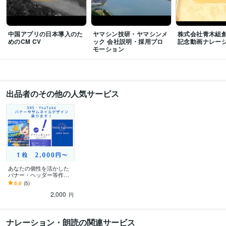
ビジネス・クリエイティブツール
Wix:5年
WordPress:3年
ペライチ:3年
Excel:15年
Google サイト:5年
Google スプレッドシート:15年
Google スライド:10年
中国アプリの日本導入のた
ヤマシン技研・ヤマシンメ
株式会社青木組創
Google ドキュメント:10年
PowerPoint:10年
Word:10年
弥生会計:3年
めのCM CV
ック 会社説明・採用プロ
記念動画ナレー
ChatGPT:3年
Adobe Photoshop:1年
モーション
Adobe Premiere Pro:1年
CapCut:1年
iMovie:1年
Adobe Illustrator:1年
Canva:3年
ibisPaint:5年
iZotope RX:3年
得意分野
音楽制作・ナレーション
広い声幅でのセリフ・ナレーション
出品者のその他の人気サービス
広告
アニメ
保育
声優
ナレーション
朗読
読み聞かせ
掛け合い
中性
低い声
オンラインレッスン・習い事
リフレーミング・宅録起業アドバイス
起業
子育て
在宅ワーク
ビジネス
マインド
ビジネススキル
差別化
あなたの個性を活かした
バナー・ヘッダー等作り
ます お使いのバナーアレ
5.0
(5)
ンジもOK！宅録ナレータ
2,000
ー・声優応援企画！
円
ナレーション・朗読の関連サービス