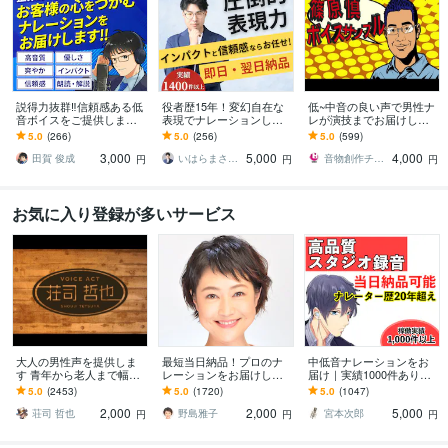
説得力抜群‼信頼感ある低
役者歴15年！変幻自在な
低~中音の良い声で男性ナ
音ボイスをご提供します
表現でナレーションしま
レが演技までお届けしま
【実績400件超】企業VP
す 多数の大手企業を担当
す 低中域の声でナレから
5.0
(266)
5.0
(256)
5.0
(599)
等に最適な落ち着いたナ
する信頼感とインパクト
演技まで対応！迫力~おも
3,000
5,000
4,000
レーション
しろ系自信あり！
田賀 俊成
いはらまさたか
音物創作チーム「UMEX」
円
円
円
お気に入り登録が多いサービス
大人の男性声を提供しま
最短当日納品！プロのナ
中低音ナレーションをお
す 青年から老人まで幅広
レーションをお届けしま
届け｜実績1000件ありま
いニーズにお応えします
す 長文大歓迎！PR動画、
す 【無料修正１回】【50
5.0
(2453)
5.0
(1720)
5.0
(1047)
店舗案内アナウンス、音
0字まで5,000円】【即日
2,000
2,000
5,000
声ガイダンスなど
納品可能】
荘司 哲也
野島雅子
宮本次郎
円
円
円