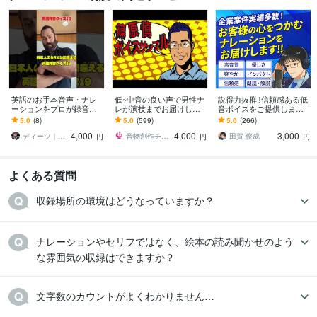
英語のお手本音声・ナレ
低~中音の良い声で男性ナ
説得力抜群‼信頼感ある低
ーションをプロが録音し
レが演技までお届けしま
音ボイスをご提供します
ます 【全国優勝9回コー
す 低中域の声でナレから
【実績400件超】企業VP
5.0
(8)
5.0
(599)
5.0
(266)
チ】声優歴20年のネイテ
演技まで対応！迫力~おも
等に最適な落ち着いたナ
4,000
4,000
3,000
ィブ
しろ系自信あり！
レーション
ディーツ｜全国優勝9回英語スピーチコーチ
音物創作チーム「UMEX」
田賀 俊成
円
円
円
よくある質問
収録場所の環境はどうなっていますか？
ナレーションやセリフではなく、絵本の読み聞かせのよう
な雰囲気の収録はできますか？
文字数のカウントがよくわかりません…