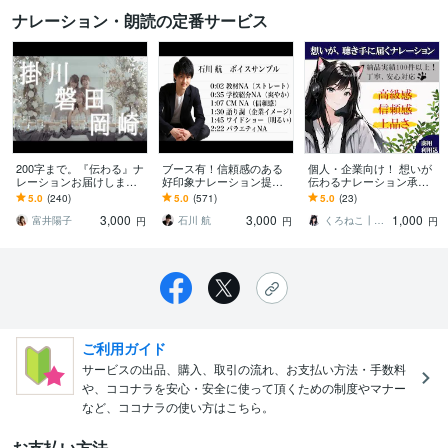
ナレーション・朗読の定番サービス
200字まで。『伝わる』ナ
ブース有！信頼感のある
個人・企業向け！ 想いが
レーションお届けします
好印象ナレーション提供
伝わるナレーション承り
お急ぎ納品対応/PRO認定/
します ココナラ総実績70
ます CM・動画・企業向け
5.0
(240)
5.0
(571)
5.0
(23)
CM/高音質/優しい/明るい
0件以上！スピーディ、丁
まで幅広く対応可能で
3,000
3,000
1,000
寧に対応致します。
す！
富井陽子
石川 航
くろねこ┃Kuroneko Luna
円
円
円
ご利用ガイド
サービスの出品、購入、取引の流れ、お支払い方法・手数料
や、ココナラを安心・安全に使って頂くための制度やマナー
など、ココナラの使い方はこちら。
お支払い方法