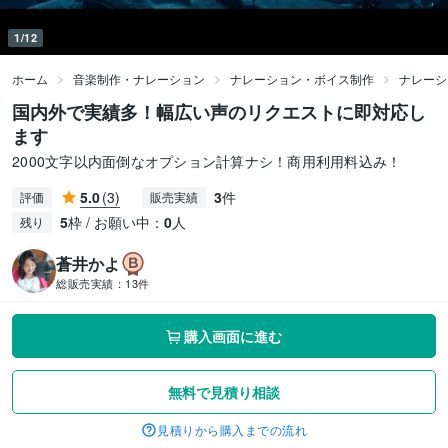
1/12
ホーム
音楽制作・ナレーション
ナレーション・ボイス制作
ナレーシ
国内外で実績多！幅広い声のリクエストに即対応し
ます
2000文字以内面倒なオプション計算ナシ！商用利用料込み！
5.0
(3)
3
件
評価
販売実績
5
枠 / お願い中：
0
人
残り
蒼井かよ
総販売実績：
13件
購入画面に進む
無料で見積り相談
見積りから購入までの流れ