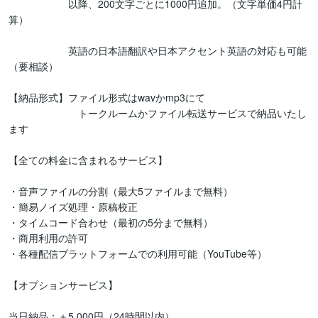
　　　　　　以降、200文字ごとに1000円追加。（文字単価4円計
算）

　　　　　　英語の日本語翻訳や日本アクセント英語の対応も可能
（要相談）

【納品形式】ファイル形式はwavかmp3にて

　　　　　　　トークルームかファイル転送サービスで納品いたし
ます

【全ての料金に含まれるサービス】

・音声ファイルの分割（最大5ファイルまで無料）

・簡易ノイズ処理・原稿校正

・タイムコード合わせ（最初の5分まで無料）

・商用利用の許可

・各種配信プラットフォームでの利用可能（YouTube等）

【オプションサービス】

当日納品：＋5,000円（24時間以内）
