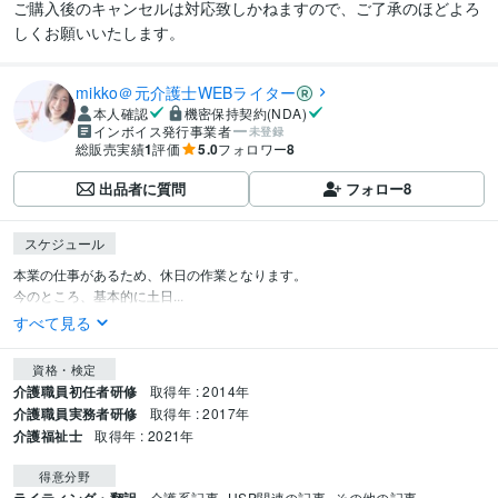
ご購入後のキャンセルは対応致しかねますので、ご了承のほどよろ
しくお願いいたします。
mikko＠元介護士WEBライター
本人確認
機密保持契約(NDA)
インボイス発行事業者
未登録
総販売実績
1
評価
5.0
フォロワー
8
出品者に質問
フォロー
8
スケジュール
本業の仕事があるため、休日の作業となります。

今のところ、基本的に土日...
すべて見る
資格・検定
介護職員初任者研修
取得年 : 2014年
介護職員実務者研修
取得年 : 2017年
介護福祉士
取得年 : 2021年
得意分野
介護系記事
HSP関連の記事
その他の記事