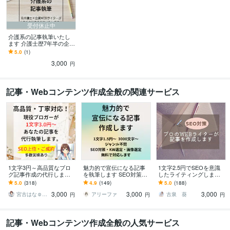
受付休止中
介護系の記事執筆いたし
ます 介護士歴7年半の企業
WEBライターが質の高い
5.0
(1)
記事を作成します
3,000
円
記事・Webコンテンツ作成全般の関連サービス
1文字3円～高品質なブロ
魅力的で宣伝になる記事
1文字2.5円でSEOを意識
グ記事作成の代行します
を執筆します SEO対策・
したライティングします
現役ブロガーがあなたの
WP入稿・画像選定無料・
プロのWEBライターがSE
5.0
(318)
4.9
(149)
5.0
(188)
「書いてほしい」記事を
ジャンル不問
O対策済みの記事を作成し
3,000
3,000
3,000
作成
ます
宮古はな☺︎ブロガーでライター
アリーファ
古泉 葵
円
円
円
記事・Webコンテンツ作成全般の人気サービス