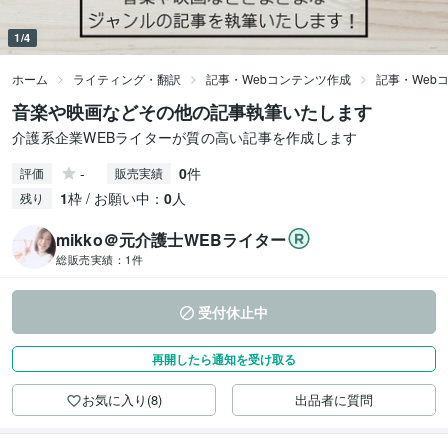
1/4
ホーム
ライティング・翻訳
記事・Webコンテンツ作成
記事・Web
音楽や映画などその他の記事執筆いたします
介護系企業WEBライターが質の高い記事を作成します
-
0
件
評価
販売実績
1
枠 / お願い中：
0
人
残り
mikko＠元介護士WEBライター
総販売実績：
1件
受付休止中
再開したら通知を受け取る
お気に入り(8)
出品者に質問