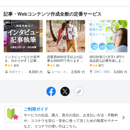
記事・Webコンテンツ作成全般の定番サービス
インタビューなどの音声
恋愛系6000文字以上の記
SEO対策◎1文字1.5円で
を、分かりやすく記事化
事を2500円で売ります 1
高品質な記事作成します
します 対談・講義・ウェ
名様限定500円引き！大人
【Googleアドセンス合格×
5.0
(63)
5.0
(6)
4.9
(87)
ビナー他｜SEO対応｜リ
気恋愛系記事を早い者勝
SEO記事作成】はプロに
8,000
2,500
3,000
サーチ｜WP入稿
ちで受付中
お任せ
松田ナオ｜ライター
みーゆ（カウンセラー・ライター・翻訳家）
ZAKI｜SNS運用×戦略マーケティング
円
円
円
ご利用ガイド
サービスの出品、購入、取引の流れ、お支払い方法・手数料
や、ココナラを安心・安全に使って頂くための制度やマナー
など、ココナラの使い方はこちら。