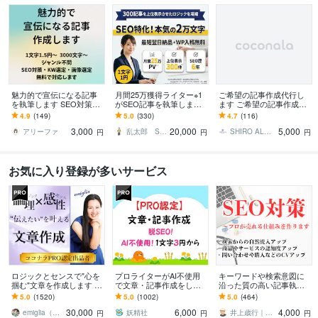
魅力的で宣伝になる記事
月間25万獲得ライター※1
ご希望の記事作成代行し
を執筆します SEO対策・
がSEO記事を執筆します
ます ご希望の記事作成対
WP入稿・画像選定無料・
1文字1円の低価格！WP入
応します⭐︎
4.9
(149)
5.0
(330)
4.7
(116)
ジャンル不問
稿無料！記事数・文字数
3,000
20,000
5,000
自由！
アリーファ
乱太郎 SEOライター
SHIRO ALAM OFFICE
円
円
円
お気に入り登録が多いサービス
ロジックとセンスで"心を
プロライターがAI不使用
キーワードや検索意図に
掴む"文章を作成します あ
で文章・記事作成をしま
沿った質の高い記事執筆
なたの「実現したい未
す ホームページ、アフィ
します ランキング1位獲得
5.0
(1520)
5.0
(1002)
5.0
(464)
来」を叶えるための渾身
リエイト、ゲーム記事な
済ライター、出版賞受賞
30,000
6,000
4,000
のライティング
ども楽しく執筆中！
ライターが心をこめて
emiglia（エミリア）
妖精社
井上歳行｜SEO対策×Webライティング
円
円
円