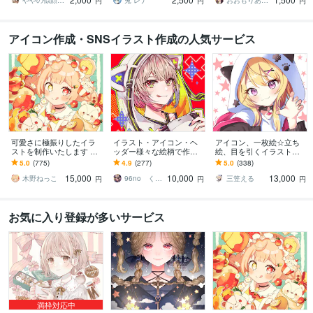
に
ややの似顔絵屋さん
兎 レナ
おおもりあいか
円
円
円
アイコン作成・SNSイラスト作成の人気サービス
可愛さに極振りしたイラ
イラスト・アイコン・ヘ
アイコン、一枚絵☆立ち
ストを制作いたします ★
ッダー様々な絵柄で作成
絵、目を引くイラスト描
商用利用＆二次利用込
します 商用可！似顔絵・
きます イリアム、サム
5.0
(775)
4.9
(277)
5.0
(338)
み！ミニキャラは小物２
ブログ・インスタ・動画
ネ、live2D、YouTube、歌
15,000
10,000
13,000
点まで無料！★
配信サムネ等用途様々！
ってみたも
木野ねっこ
96no くろの
三笠える
円
円
円
お気に入り登録が多いサービス
満枠対応中