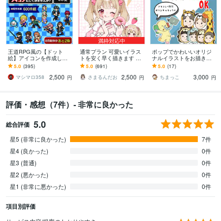
満枠対応中
王道RPG風の【ドット
通常プラン 可愛いイラス
ポップでかわいいオリジ
絵】アイコンを作成しま
トを安く早く描きます 歌
ナルイラストをお描きし
す Twitch・配信にも！動
ってみた、グッズなど…
ます SNS・アイコン・挿
5.0
(395)
5.0
(691)
5.0
(17)
くGIFアニメ制作可/商用O
用途に合わせた貴方だけ
絵・動画用イラストにお
2,500
2,500
3,000
K
のイラストを！
すすめ⭐︎
マシマロ358
さまるんだお
ちまっこ
円
円
円
評価・感想（7件）- 非常に良かった
5.0
総合評価
星5 (非常に良かった)
7件
星4 (良かった)
0件
星3 (普通)
0件
星2 (悪かった)
0件
星1 (非常に悪かった)
0件
項目別評価