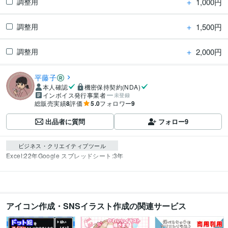
＋
1,000円
調整用
＋
1,500円
調整用
＋
2,000円
調整用
平藤子
本人確認
機密保持契約(NDA)
インボイス発行事業者
未登録
総販売実績
8
評価
5.0
フォロワー
9
出品者に質問
フォロー
9
ビジネス・クリエイティブツール
Excel:22年
Google スプレッドシート:3年
アイコン作成・SNSイラスト作成の関連サービス