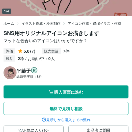
1/4
ホーム
イラスト作成・漫画制作
アイコン作成・SNSイラスト作成
SNS用オリジナルアイコンお描きします
マットな色合いのアイコンはいかがですか？
5.0
(7)
7
件
評価
販売実績
2
枠 / お願い中：
0
人
残り
平藤子
総販売実績：
8件
購入画面に進む
無料で見積り相談
見積りから購入までの流れ
お気に入り(10)
出品者に質問