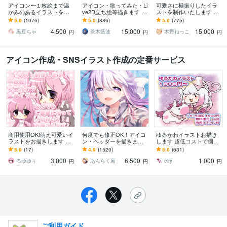
アイコン〜１枚絵まで温
アイコン・歌ってみた・Li
可愛さに極振りしたイラ
かみのあるイラストを描
ve2D立ち絵等描きます ち
ストを制作いたします ★
きます ★ココナラ自体が
びキャラや配信用イラス
商用利用＆二次利用込
5.0
(1076)
5.0
(886)
5.0
(775)
初めての方も、お気軽に
ト等、幅広く制作してい
み！ミニキャラは小物２
4,500
15,000
15,000
ご相談ください♪★
ます！
点まで無料！★
黒豆ちゃ
茶木藍波
木野ねっこ
円
円
円
アイコン作成・SNSイラスト作成の定番サービス
商用使用OK!萌え可愛いイ
何度でも修正OK！アイコ
ゆるかわイラストお描き
ラストをお描きします 平
ン・ヘッダーを描きます
します 超低コストで個性
成のギャルゲのような萌
低コスト・高品質♫Twitte
派ゆるかわイラスト
5.0
(17)
4.9
(1520)
5.0
(631)
え萌えイラストをご提供
r・動画・インスタ等SNS
3,000
6,500
1,000
します♪
に
るゆゆぅ
あんらく廂
eiry
円
円
円
ご利用ガイド