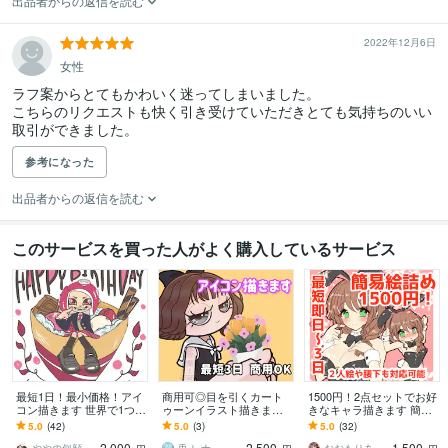
出品者からの返信を読む
2022年12月6日
女性
ラフ案からとてもかわいく迷ってしまいました。

こちらのリクエストも快く引き受けていただきとても気持ちのいい
参考になった
出品者からの返信を読む
このサービスを買った人がよく購入しているサービス
最短1日！最小価格！アイ
商用可◎目を引くカート
1500円！2点セットでお好
コン描きます 世界で1つだ
ゥーンイラスト描きます
きなキャラ描きます 簡易
けのかわいいアイコン作
SNSや配信で目を引くポ
絵だから格安即納！さく
5.0
(42)
5.0
(3)
5.0
(32)
ります
ップなイラスト制作！
っと気軽に依頼したい方
2,000
2,500
1,500