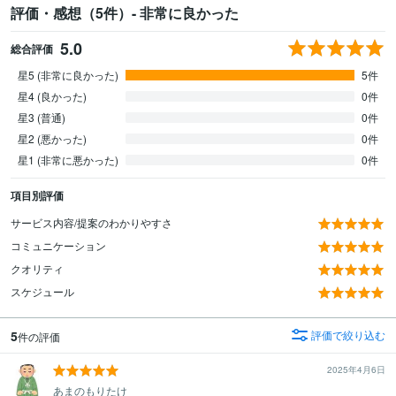
評価・感想（5件）- 非常に良かった
5.0
総合評価
星5 (非常に良かった)
5件
星4 (良かった)
0件
星3 (普通)
0件
星2 (悪かった)
0件
星1 (非常に悪かった)
0件
項目別評価
サービス内容/提案のわかりやすさ
コミュニケーション
クオリティ
スケジュール
5
評価で絞り込む
件の評価
2025年4月6日
あまのもりたけ