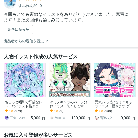
すみれん2019
今回もとても素敵なイラストをありがとうございました。家宝にし
ます！また次回作も楽しみにしています。
参考になった
出品者からの返信を読む
人物イラスト作成の人気サービス
ちょっと昭和で平成なレ
ケモノキャラのパーツ分
元気いっぱいなミニキャ
トロなイラスト描きます
けイラスト制作します 顔
ライラスト描きます グッ
昭和・平成レトロ☆ネオ
が良いイケケモVtuberに
ズ/動画/スタンプ/などに
5.0
(273)
5.0
(2)
5.0
(200)
ン☆パステル
なりたい方、お任せくだ
5,000
130,000
9,000
さい！
三角ころねる☆プロフ必読願います
Mocota（もこた）
熊伊ハク
円
円
円
お気に入り登録が多いサービス