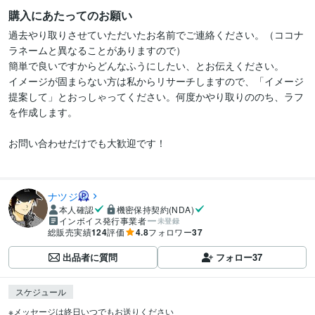
購入にあたってのお願い
過去やり取りさせていただいたお名前でご連絡ください。（ココナ
ラネームと異なることがありますので）

簡単で良いですからどんなふうにしたい、とお伝えください。

イメージが固まらない方は私からリサーチしますので、「イメージ
提案して」とおっしゃってください。何度かやり取りののち、ラフ
を作成します。

お問い合わせだけでも大歓迎です！

ナツジ
本人確認
機密保持契約(NDA)
インボイス発行事業者
未登録
総販売実績
124
評価
4.8
フォロワー
37
出品者に質問
フォロー
37
スケジュール
※メッセージは終日いつでもお送りください
