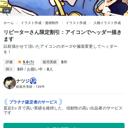
1/9
ホーム
イラスト作成・漫画制作
イラスト作成
人物イラスト作成
リピーターさん限定割引：アイコンでヘッダー描き
ます
以前描かせて頂いたアイコンのポーズや服装変更してヘッダー
を！
5.0
(5)
5
件
評価
販売実績
3
枠 / お願い中：
0
人
残り
ナツジ
総販売実績：
124件
プラチナ認定者の
サービス
直近3ヶ月で高い実績を維持した、信頼性の高い出品者のサービス
です