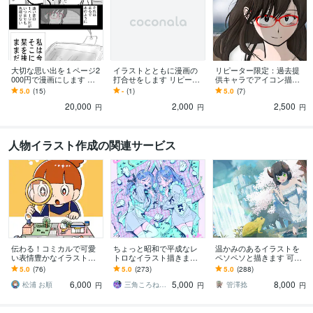
大切な思い出を１ページ2
イラストとともに漫画の
リピーター限定：過去提
000円で漫画にします 忘
打合せをします リピータ
供キャラでアイコン描き
れられない思いを漫画に
ー様専用のサービスです
ます 過去デザインしたキ
5.0
(15)
-
(1)
5.0
(7)
して残しておきませんか
ャラを使用してアイコン
20,000
2,000
2,500
描きます
円
円
円
人物イラスト作成の関連サービス
伝わる！コミカルで可愛
ちょっと昭和で平成なレ
温かみのあるイラストを
い表情豊かなイラスト描
トロなイラスト描きます
ペソペソと描きます 可愛
きます 挿絵・チラシ・リ
昭和・平成レトロ☆ネオ
い女の子から可愛くない
5.0
(76)
5.0
(273)
5.0
(288)
ーフレット・HP等 / 大量
ン☆パステル
ゴリマッチョまで描きま
6,000
5,000
8,000
注文実績あり！
す。
松浦 お順
三角ころねる☆プロフ必読願います
管澤捻
円
円
円