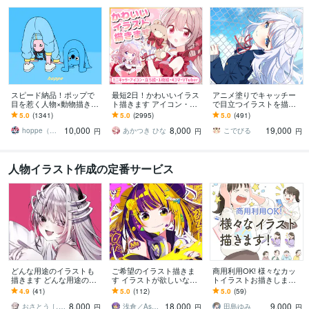
スピード納品！ポップで
最短2日！かわいいイラス
アニメ塗りでキャッチー
目を惹く人物×動物描きま
ト描きます アイコン・ミ
で目立つイラストを描き
す 挿絵・動画・グッズな
ニキャラ・４コマ・立ち
ます 動画用、スチル、ア
5.0
(1341)
5.0
(2995)
5.0
(491)
ど鮮やかな配色で個性を
絵をスピード納品しま
イコン等、目を引くイラ
10,000
8,000
19,000
出したい方へ
す！
ストをご希望の方に！
hoppe（ほっぺ）
あかつき ひな
こでびる
円
円
円
人物イラスト作成の定番サービス
どんな用途のイラストも
ご希望のイラスト描きま
商用利用OK! 様々なカッ
描きます どんな用途のイ
す イラストが欲しいなぁ
トイラストお描きします
ラストでも描きます！
～と思っているお客様
WEB、印刷物の挿絵や説
4.9
(41)
5.0
(112)
5.0
(59)
～？
明などに★使いやすいシ
8,000
18,000
9,000
ーンイラスト
おさとう しおこ
浅倉／Asakura
田島ゆみ
円
円
円