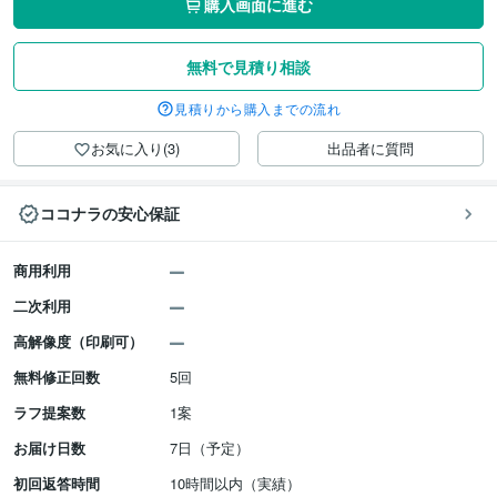
購入画面に進む
無料で見積り相談
見積りから購入までの流れ
お気に入り(3)
出品者に質問
ココナラの安心保証
商用利用
二次利用
高解像度（印刷可）
無料修正回数
5回
ラフ提案数
1案
お届け日数
7日（予定）
初回返答時間
10時間以内（実績）