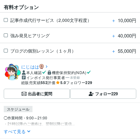
有料オプション
＋
10,000円
記事作成代行サービス（2,000文字程度）
＋
40,000円
強み発見ヒアリング
＋
55,000円
ブログの個別レッスン（１ヶ月）
にじはは
本人確認
機密保持契約(NDA)
インボイス発行事業者
未登録
総販売実績
552
評価
5.0
フォロワー
229
出品者に質問
フォロー
229
スケジュール
◯作業時間・9:00～21:00

・21時以降のご連絡は、翌朝以降に返信...
すべて見る