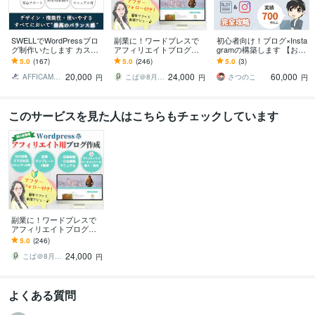
SWELLでWordPressブロ
副業に！ワードプレスで
初心者向け！ブログ×Insta
グ制作いたします カスタ
アフィリエイトブログ作
gramの構築します 【お試
マイズ途中の方も対応さ
ります SEO対策済・アド
し出品】作って終わりじ
5.0
(167)
5.0
(246)
5.0
(3)
せていただきます！
センス対応・有料テーマ
ゃない！運営方法も徹底
20,000
24,000
60,000
カスタマイズもOK
サポート！
AFFICAMP ブログ・HP制作
こば＠8月7日～8月16日夏季休業
さつのこ
円
円
円
このサービスを見た人はこちらもチェックしています
副業に！ワードプレスで
アフィリエイトブログ作
ります SEO対策済・アド
5.0
(246)
センス対応・有料テーマ
24,000
カスタマイズもOK
こば＠8月7日～8月16日夏季休業
円
よくある質問