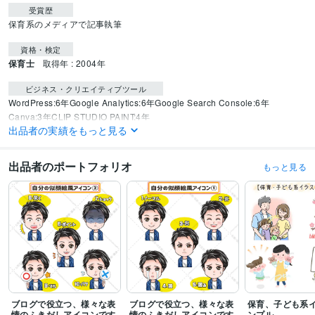
受賞歴
保育系のメディアで記事執筆
資格・検定
保育士
取得年 : 2004年
ビジネス・クリエイティブツール
WordPress:6年
Google Analytics:6年
Google Search Console:6年
Canva:3年
CLIP STUDIO PAINT:4年
出品者の実績をもっと見る
得意分野
Web制作・HP作成・EC構築
ブログ・HP作成
アイコン・ヘッダー・ロゴ
出品者のポートフォリオ
もっと見る
文字作成
イラスト
WEB制作
ブログ
アイコン
語学力
英語
日常会話レベル
ブログで役立つ、様々な表
ブログで役立つ、様々な表
保育、子ども系
情のふきだしアイコンです
情のふきだしアイコンです
ンプル