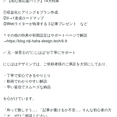
✅ 【初心者応援パック】14大特典

①収益化ヒアリング＆プラン作成

②0→1達成ロードマップ

③Webライターが執筆する３記事プレゼント　など

＊その他の特典や初期設定はサポートページで解説

→https://blog.niji-haha-design.tech/6-9

✅ 元・保育士の"にじはは"が丁寧にサポート

にじははデザインでは、ご依頼者様のご満足を大切にしており、 

・丁寧で安心できるやりとり

・動画でわかりやすい解説

・早い返信でスムーズな納品

を心がけています。

「AIって難しそう...」「記事が書けるか不安...」そんな初心者の方
こそ、ぜひご相談ください。
