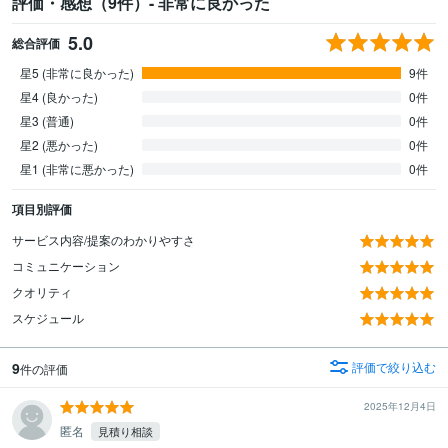
評価・感想（9件）- 非常に良かった
5.0
総合評価
星5 (非常に良かった)
9件
星4 (良かった)
0件
星3 (普通)
0件
星2 (悪かった)
0件
星1 (非常に悪かった)
0件
項目別評価
サービス内容/提案のわかりやすさ
コミュニケーション
クオリティ
スケジュール
9
評価で絞り込む
件の評価
2025年12月4日
匿名
見積り相談