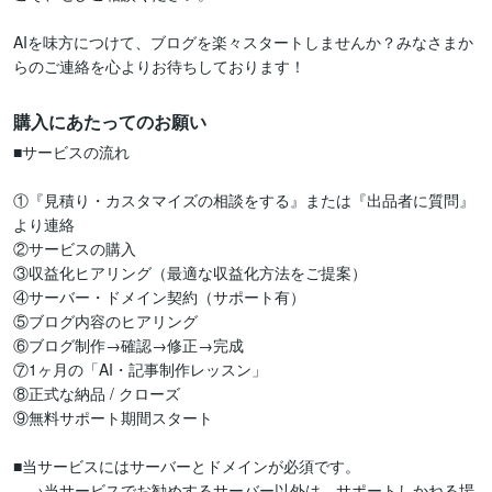
AIを味方につけて、ブログを楽々スタートしませんか？みなさまか
らのご連絡を心よりお待ちしております！
購入にあたってのお願い
■サービスの流れ

①『見積り・カスタマイズの相談をする』または『出品者に質問』
より連絡

②サービスの購入

③収益化ヒアリング（最適な収益化方法をご提案）

④サーバー・ドメイン契約（サポート有）

⑤ブログ内容のヒアリング

⑥ブログ制作→確認→修正→完成

⑦1ヶ月の「AI・記事制作レッスン」

⑧正式な納品 / クローズ

⑨無料サポート期間スタート

■当サービスにはサーバーとドメインが必須です。

　→当サービスでお勧めするサーバー以外は、サポートしかねる場