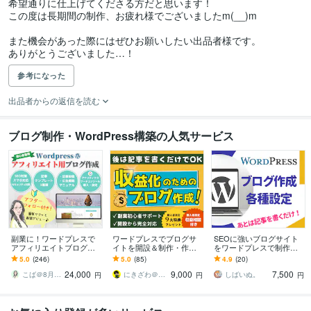
希望通りに仕上げてくださる方だと思います！

この度は長期間の制作、お疲れ様でございましたm(__)m

また機会があった際にはぜひお願いしたい出品者様です。

ありがとうございました…！
参考になった
出品者からの返信を読む
ブログ制作・WordPress構築の人気サービス
副業に！ワードプレスで
ワードプレスでブログサ
SEOに強いブログサイト
アフィリエイトブログ作
イトを開設＆制作・作成
をワードプレスで制作し
ります SEO対策済・アド
します アフィリエイトブ
ます 【Wordpress】アフ
5.0
(246)
5.0
(85)
4.9
(20)
センス対応・有料テーマ
ログ初心者が広告収益を
ィリエイトブログを最短
24,000
9,000
7,500
カスタマイズもOK
得るための道筋も伝授！
即日納品！
こば＠8月7日～8月16日夏季休業
にきざわ＠収益化できるブログサイト制作
しばいぬ。
円
円
円