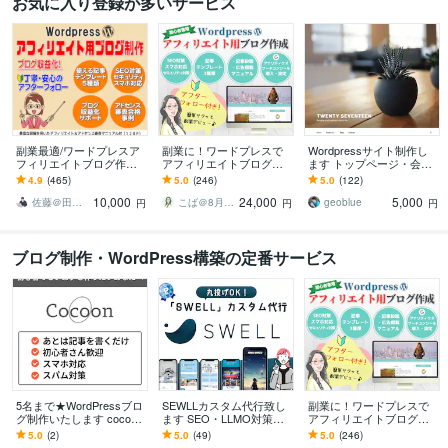
お気に入り登録が多いサービス
副業最適/ワードプレスア
副業に！ワードプレスで
Wordpressサイト制作し
フィリエイトブログ作り
アフィリエイトブログ作
ます トップページ・会社
ます SEO対策/アドセン
ります SEO対策済・アド
概要・お問い合わせフォ
4.9
(465)
5.0
(246)
5.0
(122)
ス/アフィリエイト対応/納
センス対応・有料テーマ
ームの各ページ
10,000
24,000
5,000
品後すぐ使える
カスタマイズもOK
佐藤＠田舎生活ブロガー
こば＠8月7日～8月16日夏季休業
geoblue
円
円
円
ブログ制作・WordPress構築の定番サービス
5名まで★WordPressブロ
SEWLLカスタム代行致し
副業に！ワードプレスで
グ制作いたします cocoon
ます SEO・LLMO対策標
アフィリエイトブログ作
でブログ作成！※他テーマ
準装備！AI検索時代のブ
ります SEO対策済・アド
5.0
(2)
5.0
(49)
5.0
(246)
でも可能です
ログ制作
センス対応・有料テーマ