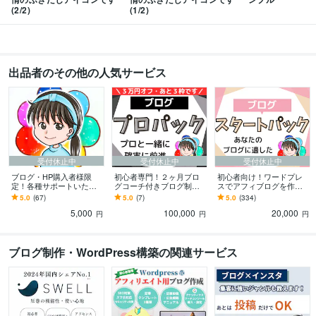
(2/2)
(1/2)
出品者のその他の人気サービス
受付休止中
受付休止中
受付休止中
ブログ・HP購入者様限
初心者専門！２ヶ月ブロ
初心者向け！ワードプレ
定！各種サポートいたし
グコーチ付きブログ制作
スでアフィブログを作成
ます カスタマイズ・SEO
します アフィリエイト記
します 【SEO対策済】納
5.0
(67)
5.0
(7)
5.0
(334)
コンサル・SEOライティ
事の作成もサポート！2ヶ
品後からアフィリエイト
5,000
100,000
20,000
ング・保守まで
月間の個別指導
可能・アドセンス対応
円
円
円
ブログ制作・WordPress構築の関連サービス