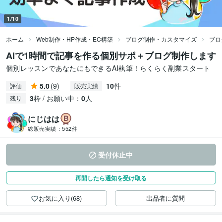
1/10
ホーム
Web制作・HP作成・EC構築
ブログ制作・カスタマイズ
ブロ
AIで1時間で記事を作る個別サポ＋ブログ制作します
個別レッスンであなたにもできるAI執筆！らくらく副業スタート
5.0
(9)
10
件
評価
販売実績
3
枠 / お願い中：
0
人
残り
にじはは
総販売実績：
552件
受付休止中
再開したら通知を受け取る
お気に入り(68)
出品者に質問