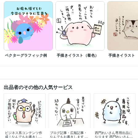
アロマテラピー検定1級
取得年 : 2014年
食品衛生責任者
取得年 : 2014年
ビジネス・クリエイティブツール
WordPress:4年
Excel:12年
Google スプレッドシート:8年
Google スライド:8年
Google ドキュメント:8年
PowerPoint:12年
Word:12年
Adobe Photoshop:8年
Adobe Illustrator:8年
Adobe InDesign:4年
Adobe After Effects:4年
ベクターグラフィック例
手描きイラスト（着色）
手描きイラスト
得意分野
イラスト作成・漫画制作
キャラクターイラスト
キャラクターデザイン
ビジネス
ゲーム
仕事
チラシ
恋愛
ライティング・翻訳
ライティング
ビジネス
プレゼンテーション
広報
脚本
ブログ
出品者のその他の人気サービス
語学力
英語
ビジネスレベル
ビジネス系コンテンツ作
ブログ記事・広報記事・
西門れいさん専用出品に
成！なんでもお書きしま
なんでもお書きします 高
なります 西門れいさん専