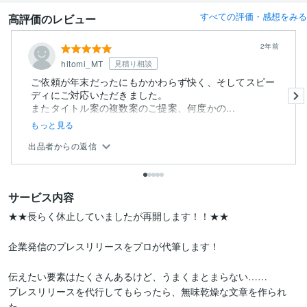
すべての評価・感想をみる
高評価のレビュー
2年前
hitomi_MT
見積り相談
ご依頼が年末だったにもかかわらず快く、そしてスピー
ディにご対応いただきました。
またタイトル案の複数案のご提案、何度かの...
もっと見る
出品者からの返信
サービス内容
★★長らく休止していましたが再開します！！★★

企業発信のプレスリリースをプロが代筆します！

伝えたい要素はたくさんあるけど、うまくまとまらない……

プレスリリースを代行してもらったら、無味乾燥な文章を作られ
た……
