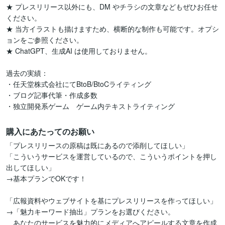
★ プレスリリース以外にも、DM やチラシの文章などもぜひお任せ
ください。

★ 当方イラストも描けますため、横断的な制作も可能です。オプシ
ョンをご参照ください。

★ ChatGPT、生成AI は使用しておりません。

過去の実績：

・任天堂株式会社にてBtoB/BtoCライティング

・ブログ記事代筆・作成多数

・独立開発系ゲーム　ゲーム内テキストライティング
購入にあたってのお願い
「プレスリリースの原稿は既にあるので添削してほしい」

「こういうサービスを運営しているので、こういうポイントを押し
出してほしい」

→基本プランでOKです！

「広報資料やウェブサイトを基にプレスリリースを作ってほしい」

→「魅力キーワード抽出」プランをお選びください。

　あなたのサービスを魅力的にメディアへアピールする文章を作成