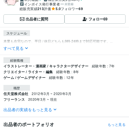
インボイス発行事業者
未登録
総販売実績
213
評価
5.0
フォロワー
69
出品者に質問
フォロー
69
スケジュール
本業も在宅なので、平日 / 休日どちらも9時-24時まで対応可能です。...
すべて見る
経験職種
イラストレーター・漫画家 / キャラクターデザイナー
経験年数 : 7年
クリエイター / ライター・編集
経験年数 : 8年
ゲーム / ゲームデザイナー
経験年数 : 12年
職歴
任天堂株式会社
2012年3月 ~ 2020年3月
フリーランス
2020年3月 ~ 現在
出品者の実績をもっと見る
受賞歴
Google Indie Fes TOP20 / 集英社賞
京都観光おもてなし大使
出品者のポートフォリオ
もっと見る
資格・検定