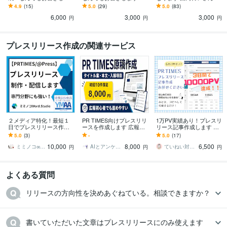
す 複雑な条件でも大丈
品質、迅速納品。品質な
用出品サービスです♪
4.9
(15)
5.0
(29)
5.0
(83)
夫！ビジネス文章のプロ
ら誰にも負けません。
6,000
3,000
3,000
が執筆します。
円
円
円
プレスリリース作成の関連サービス
２メディア特化！最短１
PR TIMES向けプレスリリ
1万PV実績あり！プレスリ
日でプレスリリース作成
ースを作成します 広報初
リース記事作成します リ
します 【広報プロ】食
心者向けに入稿項目まで
リース内容立案も可！わ
5.0
(3)
-
5.0
(17)
品・コスメ～IT・医療ま
丸ごと整理
かりやすく伝わりやすい
10,000
8,000
6,500
で幅広く対応します。
記事を。
ミミノコ∞広報・コピーライター
AIとアンケート収集のプロ
ていねい対応♡ふわり
円
円
円
よくある質問
リリースの方向性を決めあぐねている。相談できますか？
書いていただいた文章はプレスリリースにのみ使えます