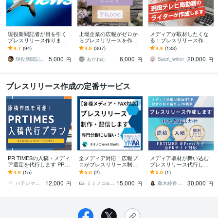
現役新聞記者が目を引く
上場企業の広報がゼロか
メディアが取材したくな
プレスリリース作ります
らプレスリリースを作成
る！プレスリリース作成
歴20年超！経歴を活か
します お手頃価格◎取材
します 現役テレビ局勤務
4.7
(94)
4.9
(307)
4.9
(133)
し、記者の心をつかむプ
実績多数◎修正OK◎配信
のライターが「メディア
5,000
6,000
20,000
レスリリースを！
代行有◎事前MTG可
視点」で執筆します
現役新聞記者ライター・プレスリリース
あかねむ
Saori_writer
円
円
円
プレスリリース作成の定番サービス
PR TIMESの入稿・メディ
全メディア対応！広報プ
メディア取材が舞い込む
ア選定を代行します PRTI
ロがプレスリリース制作
プレスリリース代行しま
MESを初めて利用する方
します 【即日着手可】本
す 1通のプレスリリースか
4.9
(15)
5.0
(2)
5.0
(1)
にオススメです！
質が伝わる、磨き抜いた
らメディア取材連続獲得
12,000
15,000
30,000
言葉でアピールする
実績あり
ハテシマサツキ
ミミノコ∞広報・コピーライター
藤木綾香 セールスライター
円
円
円