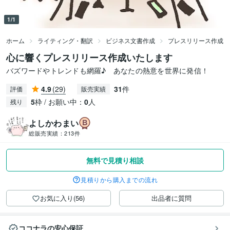
1/1
ホーム
ライティング・翻訳
ビジネス文書作成
プレスリリース作成
心に響くプレスリリース作成いたします
バズワードやトレンドも網羅♪ あなたの熱意を世界に発信！
4.9
(29)
31
件
評価
販売実績
5
枠 / お願い中：
0
人
残り
よしかわまい
総販売実績：
213件
無料で見積り相談
見積りから購入までの流れ
お気に入り(56)
出品者に質問
ココナラの安心保証