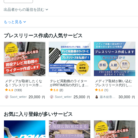
出品者からの返信を読む
もっと見る
プレスリリース作成の人気サービス
メディアが取材したくな
テレビ局勤務のライター
メディア取材が舞い込む
る！プレスリリース作成
がPRTIMESの代行します
プレスリリース代行しま
します 現役テレビ局勤務
取材実績多数！記事作成
す 1通のプレスリリースか
4.9
(133)
5.0
(2)
5.0
(1)
のライターが「メディア
からメディア選定、入稿
らメディア取材連続獲得
20,000
25,000
30,000
視点」で執筆します
まで丸投げ！
実績あり
Saori_writer
Saori_writer
藤木綾香 セールスライター
円
円
円
お気に入り登録が多いサービス