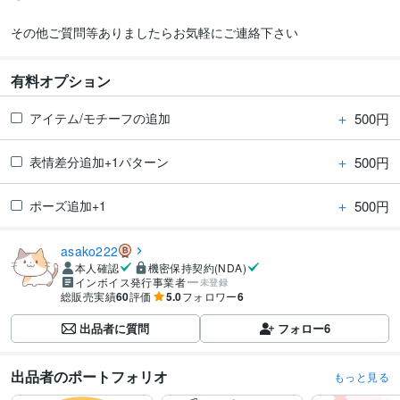
その他ご質問等ありましたらお気軽にご連絡下さい
有料オプション
＋
500円
アイテム/モチーフの追加
＋
500円
表情差分追加+1パターン
＋
500円
ポーズ追加+1
asako222
本人確認
機密保持契約(NDA)
インボイス発行事業者
未登録
総販売実績
60
評価
5.0
フォロワー
6
出品者に質問
フォロー
6
出品者のポートフォリオ
もっと見る