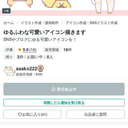
1/6
ホーム
イラスト作成・漫画制作
アイコン作成・SNSイラスト作成
ゆるふわな可愛いアイコン描きます
SNSやブログにゆる可愛いアイコンを！
5.0
(16)
19
件
評価
販売実績
2
枠 / お願い中：
0
人
残り
asako222
総販売実績：
60件
受付休止中
再開したら通知を受け取る
お気に入り(41)
出品者に質問