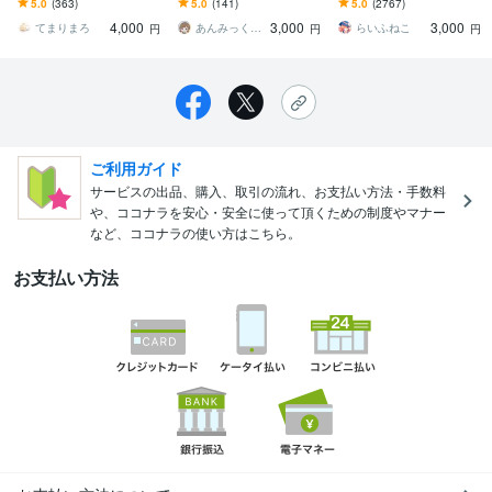
5.0
(363)
5.0
(141)
5.0
(2767)
ー、素材などお好きな用
絵やSNS活動などに！
日、塗り込み追加オプシ
4,000
3,000
3,000
途で使用可能です◎
ョン等～
てまりまろ
あんみっくす。
らいふねこ
円
円
円
ご利用ガイド
サービスの出品、購入、取引の流れ、お支払い方法・手数料
や、ココナラを安心・安全に使って頂くための制度やマナー
など、ココナラの使い方はこちら。
お支払い方法