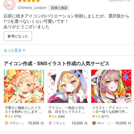
2024年3月11日
Chimera_Leopon
見積り相談
以前に続きアイコンのバリエーション依頼しましたが、選択肢から
1つを選べないくらい可愛いです！

ありがとうございました
参考になった
もっと見る
アイコン作成・SNSイラスト作成の人気サービス
可愛さに極振りしたイラ
アイコン、一枚絵☆立ち
イラスト・アイコン・ヘ
ストを制作いたします ★
絵、目を引くイラスト描
ッダー様々な絵柄で作成
商用利用＆二次利用込
きます イリアム、サム
します 商用可！似顔絵・
5.0
(775)
5.0
(338)
4.9
(277)
み！ミニキャラは小物２
ネ、live2D、YouTube、歌
ブログ・インスタ・動画
15,000
13,000
10,000
点まで無料！★
ってみたも
配信サムネ等用途様々！
木野ねっこ
三笠える
96no くろの
円
円
円