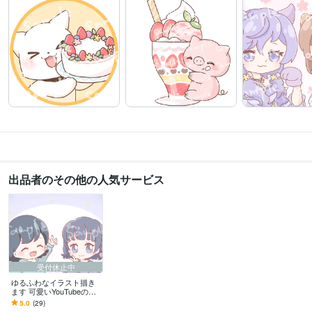
出品者のその他の人気サービス
受付休止中
ゆるふわなイラスト描き
ます 可愛いYouTubeのサ
ムネなど、ゆるふわな絵
5.0
(29)
描きます！