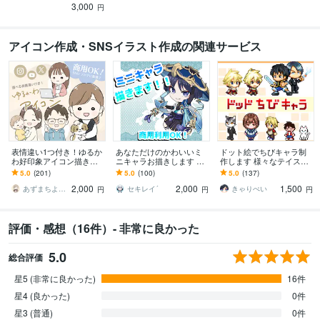
3,000
円
アイコン作成・SNSイラスト作成の関連サービス
表情違い1つ付き！ゆるか
あなただけのかわいいミ
ドット絵でちびキャラ制
わ好印象アイコン描きま
ニキャラお描きします 好
作します 様々なテイスト
す 商用可◎SNS/ブログ/Y
きなポーズ、服装、表情
のちびキャラを作成しま
5.0
(201)
5.0
(100)
5.0
(137)
ouTube/挿絵 男女共に好
で！ミニキャラお描きし
す
2,000
2,000
1,500
評！
ます！！
あずまちよ イラストレーター
セキレイ´
きゃりぺい
円
円
円
評価・感想（16件）- 非常に良かった
5.0
総合評価
星5 (非常に良かった)
16件
星4 (良かった)
0件
星3 (普通)
0件