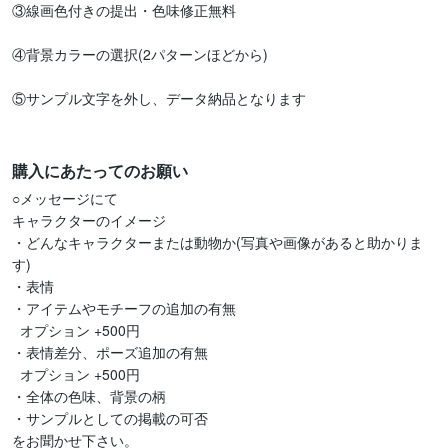
③線画色付きの提出・色味修正無料

④背景カラーの選択(2パターンほどから)

⑤サンプル文字を外し、データ納品となります

購入にあたってのお願い
○メッセージにて

キャラクターのイメージ

・どんなキャラクターまたは動物か(写真や画像があると助かりま
す)

・表情

・アイテムやモチーフの追加の有無

  オプション +500円

・表情差分、ポーズ追加の有無

  オプション +500円

・全体の色味、背景の柄

・サンプルとしての掲載の可否

をお聞かせ下さい。
