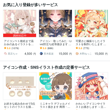
お気に入り登録が多いサービス
満枠対応中
アイコン〜１枚絵まで温
アイコン・歌ってみた・Li
可愛さに極振りしたイラ
かみのあるイラストを描
ve2D立ち絵等描きます ち
ストを制作いたします ★
きます ★ココナラ自体が
びキャラや配信用イラス
商用利用＆二次利用込
5.0
(1076)
5.0
(886)
5.0
(775)
初めての方も、お気軽に
ト等、幅広く制作してい
み！ミニキャラは小物２
4,500
15,000
15,000
ご相談ください♪★
ます！
点まで無料！★
黒豆ちゃ
茶木藍波
木野ねっこ
円
円
円
アイコン作成・SNSイラスト作成の定番サービス
お好きな組み合わせで3点
ミニキャラ デフォルメイ
かわいいアイコンやイラ
セットのイラストを描き
ラスト描きます 商用・似
ストお描きします ～立ち
ます アイコン、ヘッダ
顔絵0K◎アイコン・立ち
絵、ミニキャラ、お急ぎ3