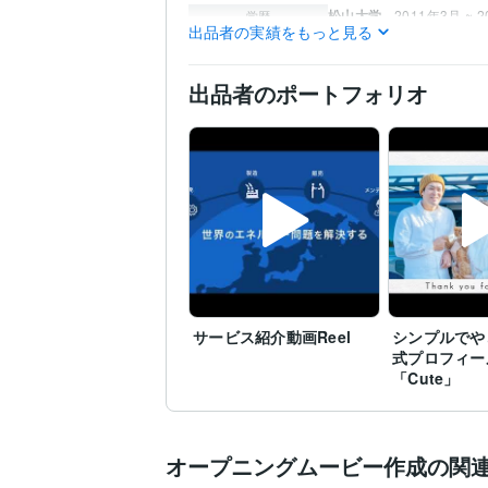
松山大学
2011年3月 ~ 
学歴
出品者の実績をもっと見る
英語
日常会話レベル
語学力
出品者のポートフォリオ
サービス紹介動画Reel
シンプルでや
式プロフィー
「Cute」
オープニングムービー作成の関