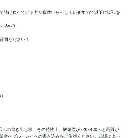
で請け負っている方が多数いらっしゃいますので以下にURLを
c=1&y=0

質問ください！
u）



DVDへの書き出し後、その特性上、解像度が720×480へと画質が
業者へブルーレイへの書き込みをご依頼ください。式場によっ