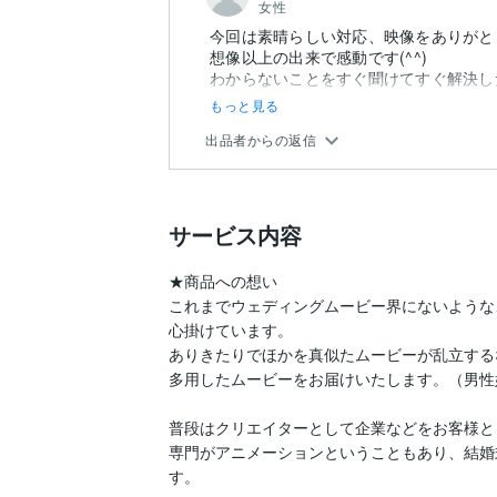
女性
今回は素晴らしい対応、映像をありがと
想像以上の出来で感動です(^^)
わからないことをすぐ聞けてすぐ解決し
た。。。
もっと見る
出品者からの返信
サービス内容
★商品への想い

これまでウェディングムービー界にないような
心掛けています。

ありきたりでほかを真似たムービーが乱立する
多用したムービーをお届けいたします。（男性好
普段はクリエイターとして企業などをお客様と
専門がアニメーションということもあり、結婚
す。
