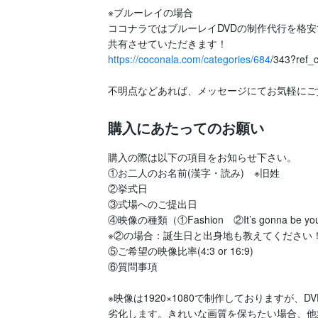
※ブルーレイの場合

ココナラではブルーレイDVDの制作代行を格安
https://coconala.com/categories/684
/343?ref_
不明点などあれば、メッセージにてお気軽にご
購入にあたってのお願い
購入の際は以下の項目をお知らせ下さい。

①お二人のお名前(漢字・読み)　※旧姓

②挙式日

③式場へのご提出日

④映像の種類（①Fashion　②It’s gonna be yo
※②の場合：誕生日と出身地も教えてください！
⑤ご希望の映像比率(4:3 or 16:9)

⑥質問事項

※映像は1920×1080で制作しておりますが、
劣化します。きれいな画質を保ちたい場合、他