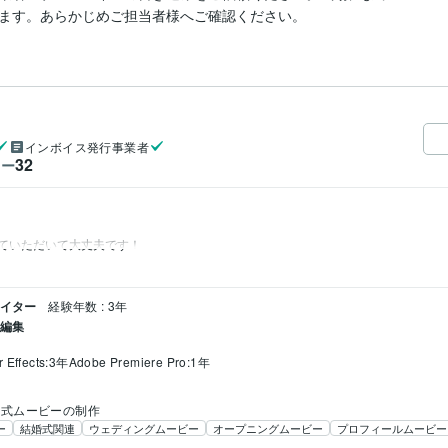
インボイス発行事業者
32
ワー
ていただいて大丈夫です！
エイター
経験年数 : 3年
・編集
r Effects:3年
Adobe Premiere Pro:1年
婚式ムービーの制作
ー
結婚式関連
ウェディングムービー
オープニングムービー
プロフィールムービー