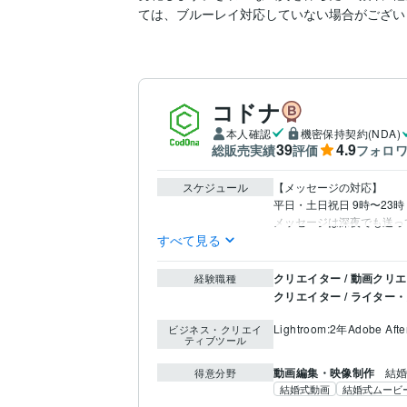
コドナ
本人確認
機密保持契約(NDA)
39
4.9
総販売実績
評価
フォロ
スケジュール
【メッセージの対応】

平日・土日祝日 9時〜23時

メッセージは深夜でも送っ
すべて見る
クリエイター / 動画クリ
経験職種
クリエイター / ライター
Lightroom:2年
Adobe Afte
ビジネス・クリエイ
ティブツール
動画編集・映像制作
結
得意分野
結婚式動画
結婚式ムービ