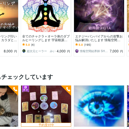
ーリング行い
全てのチャクラ＋オーラ体のダブ
エナジーバンパイアからの攻撃お
題！カラダとコ
ルヒーリングします 宇宙根源の
悩み解消いたします 情報空間書
ーリング！
エネルギーで癒し、生命エネルギ
き換え技術と強力な結界であなた
5.0
(4)
5.0
(195)
ーをチャージ！！
をお護りいたします
8,000
4,000
7,000
超次元ヒーラー みい
情報空間結界師 SHOTA
円
円
円
もチェックしています
予約受付中