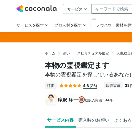
ホーム
占い
スピリチュアル鑑定
人生総合
本物の霊視鑑定ます
本物の霊視鑑定を探しているあなた
33
4.8
(26)
販売実績
評価
滝沢 洋一
総販売実績：
44件
サービス内容
購入時のお願い
よくある