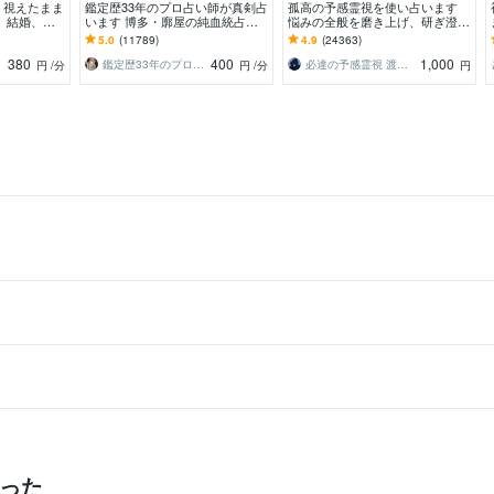
！視えたまま
鑑定歴33年のプロ占い師が真剣占
孤高の予感霊視を使い占います
、結婚、人
います 博多・廓屋の純血統占い
悩みの全般を磨き上げ、研ぎ澄ま
、ペットの気
祈願師 雷鳥
した予感より霊視により導きます
5.0
(11789)
4.9
(24363)
380
400
1,000
鑑定歴33年のプロ占い師 雷鳥
必達の予感霊視 渡邊 潤一
円
/分
円
/分
円
かった