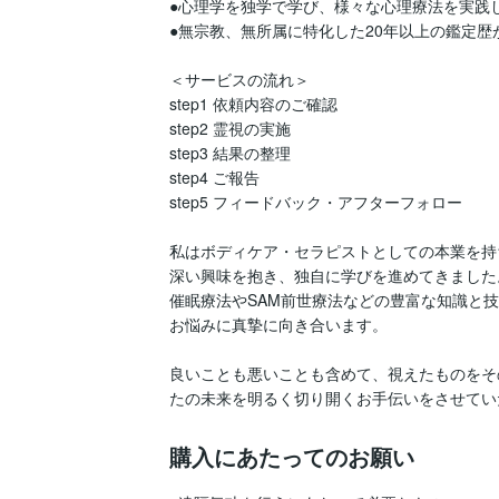
●心理学を独学で学び、様々な心理療法を実践して
●無宗教、無所属に特化した20年以上の鑑定歴があ
＜サービスの流れ＞  

step1 依頼内容のご確認  

step2 霊視の実施  

step3 結果の整理  

step4 ご報告  

step5 フィードバック・アフターフォロー  

私はボディケア・セラピストとしての本業を持
深い興味を抱き、独自に学びを進めてきました。
催眠療法やSAM前世療法などの豊富な知識と
お悩みに真摯に向き合います。

良いことも悪いことも含めて、視えたものをそ
たの未来を明るく切り開くお手伝いをさせてい
購入にあたってのお願い