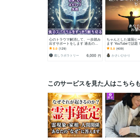
心のトラウマ解消して、一歩踏み
ちゃんとした遠隔ヒ
出すサポートをします 過去のト
ます YouTubeで話
ラウマを解消！ 健康運とパフォ
コロの悩みを究極ヒ
5.0
(129)
5.0
(409)
ーマンスをアップ！！！
6,000
癒しラボラトリー
かさいひかり
円
このサービスを見た人はこちら