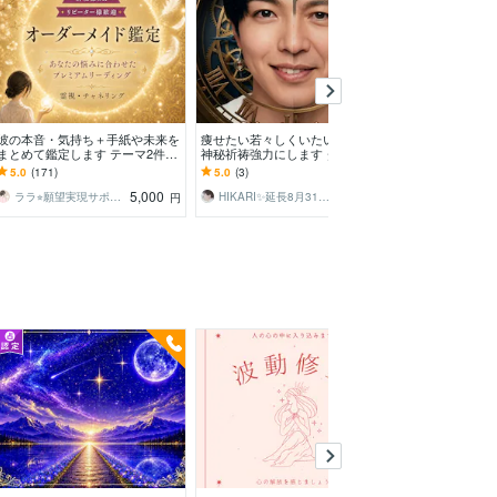
彼の本音・気持ち＋手紙や未来を
痩せたい若々しくいたい方必見の
完全覚醒×願望
まとめて鑑定します テーマ2件O
神秘祈祷強力にします ダイエッ
秘術で運命が動
K｜お手紙・未来・本音を自由に
ト 体型 食事制限なし↑運動一
ディ完全覚醒・
5.0
(171)
5.0
(3)
5.0
(22)
選べます（特典付）
切なし↑理想の姿へ導く
リットコード統
5,000
5,000
ララ⭐︎願望実現サポート
HIKARI✨延長8月31日まで破格値引
円
円