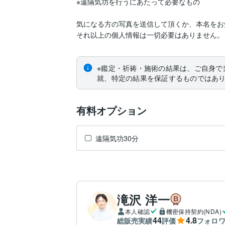
※遠隔気功を行うにあたって必要なもの

気になる方の写真を送信して頂くか、本名をお
それ以上の個人情報は一切必要はありません。
※鑑定・祈祷・施術の結果は、ご自身で
就、特定の結果を保証するものではあ
有料オプション
遠隔気功30分
滝沢 洋一
本人確認
機密保持契約(NDA)
44
4.8
総販売実績
評価
フォロ