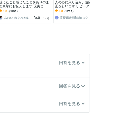
視えたこと感じたことをありのま
人の心に入り込み、遠隔で波動修
霊感実験☯️見え
ま真摯にお伝えします 現実とス
正を行います リピーター様限定✴︎
のままに伝えます
ピリチュアルを繋ぐ鑑定であなた
一度霊視鑑定を受けられた後の施
れ☘️タロット 
5.0
(8061)
5.0
(1211)
5.0
(6518)
の心に寄り添います
術です。
的に伝えます
340
5,000
あおい めぐみ✴︎魂の声伝達屋さん
霊視鑑定師Mahina☪️
アルカディア
円
/分
円
回答を見る
回答を見る
回答を見る