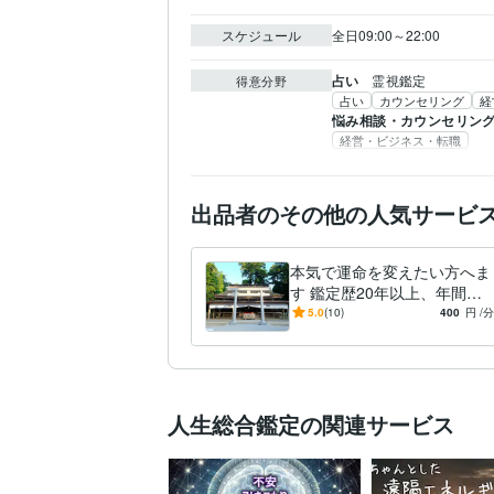
スケジュール
全日09:00～22:00
占い
霊視鑑定
得意分野
占い
カウンセリング
経
悩み相談・カウンセリン
経営・ビジネス・転職
出品者のその他の人気サービ
本気で運命を変えたい方へま
す 鑑定歴20年以上、年間数
百人以上行っています
5.0
(10)
400
円
/分
人生総合鑑定の関連サービス