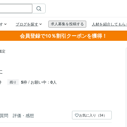
会員登録で10％割引クーポンを獲得！
鑑定
に
件
5
枠 / お願い中：
0
人
残り
質問
評価・感想
お気に入り（34）