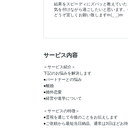
結果をスピーディにズバッと教えていた
気を付けながら過ごしたいと思います。
どうぞ宜しくお願い致しますm(_ _)m
サービス内容
＜サービス紹介＞  

下記のお悩みを解決します  

●パートナーとの悩み  

●離婚  

●婚外恋愛  

●経営や進学について   

＜サービスの特徴＞  

●霊視を通じて今後のことをお伝えします  

●ご依頼から最短当日納品、通常は3日ほどお待ち