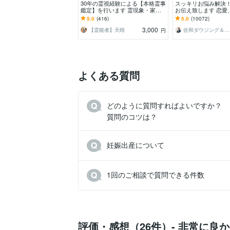
30年の霊視経験による【本格霊事
スッキリお悩み解決
鑑定】を行います 霊現象・家
お伝え致します 恋愛
相・家系・先祖・土地・人間関
間関係、仕事、人生
5.0
(416)
5.0
(10072)
係・悪縁・因縁・厄払い
持ち等◎祈願付き
3,000
【霊能者】天晴
佐和ダウジング＆スピリットメンター
円
よくある質問
どのように質問すればよいですか？

質問のコツは？
妊娠出産について
1回のご相談で質問できる件数
評価・感想（26件）- 非常に良