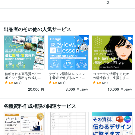
PowerPoint:14年
Excel:13年
ス
得意分野
ビジネス代行・事務代行
ビジネス資料の作成
デザイン相談（30分）
PowerPoint
パワーポイント
資料作成
プレゼン
セミナー
投影資料
出品者のその他の人気サービス
キーノート
keynote
canva
オンラインレッスン・習い事
デザイン相談（デザイナー向け）
デザイン
相談（経営者、起業家向け）
デザイン相談
デザインコンサルティ
起業相談
学歴
桜美林大学
1990年3月 ~ 1993年2月
語学力
信頼される高品質パワー
デザイン添削＆レッスン
ココナラで活躍するため
ポイント資料を作成しま
｜最短で伸びるルート作
の構造作り、支援します
英語
日常会話レベル
す 企画・ライティング・
ります デザイン全般の相
ゴールド以上・PRO・コ
4.9
(217)
4.9
(215)
4.9
(34)
デザインまで。営業に強
談◎。転職相談、ポート
コナラ外での実績や資格
20,000
3,000
10,000
い資料を作ります。
フォリオ作成支援も
をお持ちの方に
円
円
/30分
円
/60分
各種資料作成相談の関連サービス