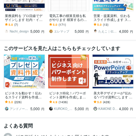
業務資料を プロ目線でデ
電気工事の積算見積を私
営業・提案資料、伝わる
ザインします 社内・イベ
がやります 積算するのが
スライド作成します スラ
ント・説明会向けPowerP
苦手､毎日の仕事終われて
イドを話しやすく・伝わ
5.0
(7)
5.0
(171)
5.0
(13)
oint資料作成します
る人は必見
るデザインへ
5,000
5,000
4,000
Nachi_design
エレマップ
たえこ｜伝えるデザイン
円
円
円
このサービスを見た人はこちらもチェックしています
ビジネスを動かす！伝わ
ビジネス特化！パワーポ
美大卒デザイナーが"伝わ
るスライド資料を作成し
イント資料を作成します
る"パワポ資料にします 美
ます 営業資料・プレゼン
元コンサル/現デザイナー
大卒×ビジネススキルであ
5.0
(226)
4.9
(1436)
5.0
(428)
資料・企画書・セミナー
が作成！ビジネス向けパ
なたの資料をさらにハイ
5,000
5,000
4,000
資料のパワポ作成
ワポ資料
クオリティに
アンドノーツ｜スライドデザイナー
KUROKO_001
KAMONE Design
円
円
円
よくある質問