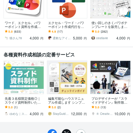
ワード、エクセル、パワ
エクセル・ワード・パワ
使い回しのきくパワポテ
ーポイント資料を作成し
ーポイント作成代行を承
ンプレートを販売します
ます 悩んでいるより、ご
ります エクセル、ワー
外資コンサル8年の作者が
5.0
(633)
4.9
(17)
5.0
(282)
依頼下さい。迅速、丁寧
ド、パワーポイント作成
現場で使うテンプレ＆作
4,000
5,000
4,000
に仕上げます。
なら何でもご相談くださ
成ルールブック
猫さん78
柔軟なアイディアをご提供します。
cestlavie
円
円
円
い
各種資料作成相談の定番サービス
先着３名様限定価格◎｜
編集可能なハウスマニュ
プロデザイナーが『スラ
スライド資料制作いたし
アル作成します シンプル
イドデザイン』制作致し
ます Canva使用／◎1枚55
でわかりやすいデザイン
ます 各専門分野の実務歴1
5.0
(1)
5.0
(2)
5.0
(13)
0円から
です。多言語対応可。
2年～21年のデザイナーメ
4,000
12,000
10,000
ンバーがご対応
ゆめな｜スライド制作
StayGuideDesign
Ｒ Creative Design
円
円
円