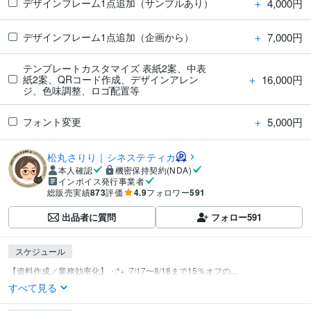
＋
4,000円
デザインフレーム1点追加（サンプルあり）
＋
7,000円
デザインフレーム1点追加（企画から）
テンプレートカスタマイズ 表紙2案、中表
＋
16,000円
紙2案、QRコード作成、デザインアレン
ジ、色味調整、ロゴ配置等
＋
5,000円
フォント変更
松丸さりり｜シネステティカ
本人確認
機密保持契約(NDA)
インボイス発行事業者
総販売実績
873
評価
4.9
フォロワー
591
出品者に質問
フォロー
591
スケジュール
【資料作成／業務効率化】 ･:*+. 7/17〜8/18まで15％オフの...
すべて見る