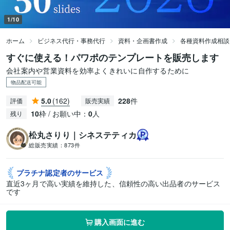
1/10
ホーム
ビジネス代行・事務代行
資料・企画書作成
各種資料作成相談
すぐに使える！パワポのテンプレートを販売します
会社案内や営業資料を効率よくきれいに自作するために
物品配送可能
5.0
(162)
228
件
評価
販売実績
10
枠 / お願い中：
0
人
残り
松丸さりり｜シネステティカ
総販売実績：
873件
プラチナ認定者の
サービス
直近3ヶ月で高い実績を維持した、信頼性の高い出品者のサービス
です
購入画面に進む