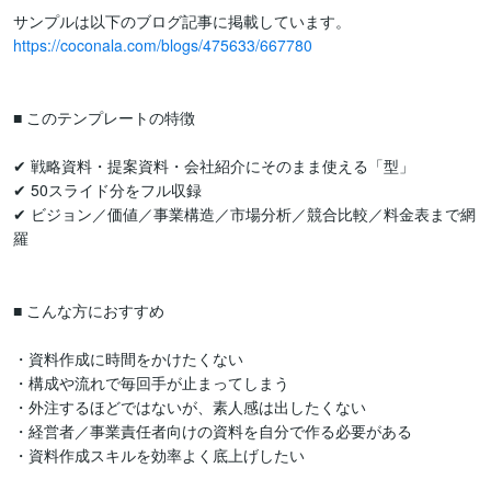
https://coconala.com/blogs/475633/667780
■ このテンプレートの特徴

✔ 戦略資料・提案資料・会社紹介にそのまま使える「型」

✔ 50スライド分をフル収録

✔ ビジョン／価値／事業構造／市場分析／競合比較／料金表まで網
羅

■ こんな方におすすめ

・資料作成に時間をかけたくない

・構成や流れで毎回手が止まってしまう

・外注するほどではないが、素人感は出したくない

・経営者／事業責任者向けの資料を自分で作る必要がある

・資料作成スキルを効率よく底上げしたい
