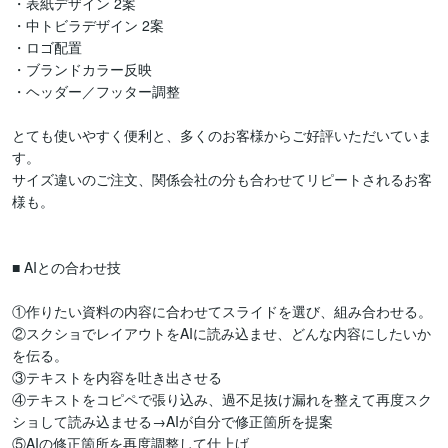
・表紙デザイン 2案

・中トビラデザイン 2案

・ロゴ配置

・ブランドカラー反映

・ヘッダー／フッター調整

とても使いやすく便利と、多くのお客様からご好評いただいていま
す。

サイズ違いのご注文、関係会社の分も合わせてリピートされるお客
様も。

■ AIとの合わせ技

①作りたい資料の内容に合わせてスライドを選び、組み合わせる。

②スクショでレイアウトをAIに読み込ませ、どんな内容にしたいか
を伝る。

③テキストを内容を吐き出させる

④テキストをコピペで張り込み、過不足抜け漏れを整えて再度スク
ショして読み込ませる→AIが自分で修正箇所を提案

⑤AIの修正箇所を再度調整して仕上げ
