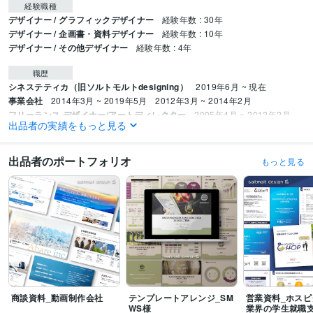
経験職種
デザイナー / グラフィックデザイナー
経験年数 : 30年
デザイナー / 企画書・資料デザイナー
経験年数 : 10年
デザイナー / その他デザイナー
経験年数 : 4年
職歴
シネステティカ（旧ソルトモルトdesigning）
2019年6月 ~ 現在
事業会社
2014年3月 ~ 2019年5月
2012年3月 ~ 2014年2月
フリーランス デザイナー/アートディレクター
2005年4月 ~ 2012年2月
出品者の実績をもっと見る
プロダクション
2002年7月 ~ 2005年4月
デザイン事務所
1997年8月 ~ 2002年7月
広告代理店
1993年9月 ~ 1997年6月
出品者のポートフォリオ
もっと見る
受賞歴
キッズデザイン賞
ココナラPRO認定取得
ココナラ「ビジネス・士業」カ
テゴリ1位取得
ココナラ「デザインレッスン・アドバイス」カテゴリ1位取
得
クラウドワークス「スPROクラウドワーカー」認定
プログラミング言語・フレームワーク
Python:1年
Google Apps Script:1年
VBA:1年
ビジネス・クリエイティブツール
商談資料_動画制作会社
テンプレートアレンジ_SM
営業資料_ホスピ
Adobe Illustrator:30年
Adobe Photoshop:30年
Adobe InDesign:20年
WS様
業界の学生就職