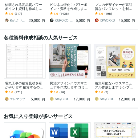
信頼される高品質パワー
ビジネス特化！パワーポ
プロのデザイナーが高品
ポイント資料を作成しま
イント資料を作成します
質なパンフレットを制作
す 企画・ライティング・
元コンサル/現デザイナー
します パンフレット、会
4.9
(217)
4.9
(1436)
4.9
(198)
デザインまで。営業に強
が作成！ビジネス向けパ
社案内、採用案内、カタ
20,000
5,000
45,000
い資料を作ります。
ワポ資料
ログでも対応可能です！
松丸さりり｜シネステティカ
KUROKO_001
IGWORKS
円
円
円
各種資料作成相談の人気サービス
電気工事の積算見積を私
民泊デザインハウスマニ
編集可能なハウスマニュ
がやります 積算するのが
ュアル作成します コミコ
アル作成します シンプル
苦手､毎日の仕事終われて
ミ価格で説明文など丸投
でわかりやすいデザイン
5.0
(171)
5.0
(16)
5.0
(2)
る人は必見
げOK!ゲスト満足度UP
です。多言語対応可。
5,000
17,000
12,000
エレマップ
StayGuideDesign
StayGuideDesign
円
円
円
お気に入り登録が多いサービス