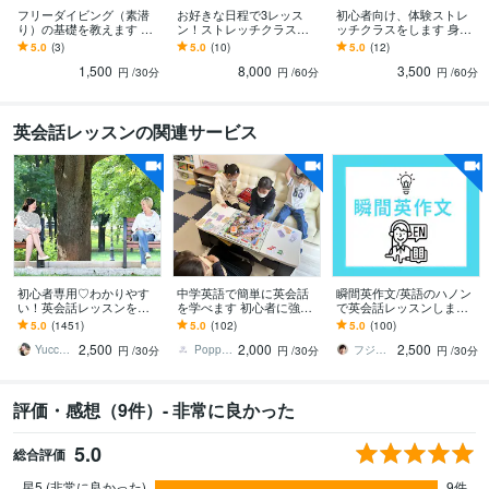
フリーダイビング（素潜
お好きな日程で3レッス
初心者向け、体験ストレ
り）の基礎を教えます フ
ン！ストレッチクラスを
ッチクラスをします 身体
リーダイビングインスト
します 〇45分〇呼吸重視
ガチガチさん必見！呼吸
5.0
(3)
5.0
(10)
5.0
(12)
ラクターから、楽しく学
のストレッチ体験クラ
重視のストレッチクラ
1,500
8,000
3,500
べます！
ス！
ス！
円
/30分
円
/60分
円
/60分
英会話レッスンの関連サービス
初心者専用♡わかりやす
中学英語で簡単に英会話
瞬間英作文/英語のハノン
い！英会話レッスンをし
を学べます 初心者に強い
で英会話レッスンします
ます 英会話の約8割は中学
英会話プロ講師の簡単英
「基礎を何度もコツコ
5.0
(1451)
5.0
(102)
5.0
(100)
英語！ゲーム感覚のメソ
会話
ツ」続けてしっかりした
2,500
2,000
2,500
ッドで楽しく上達♪
土台作り
Yucca（ゆっか）
Poppy Ken
フジワラサチヨ
円
/30分
円
/30分
円
/30分
評価・感想（9件）- 非常に良かった
5.0
総合評価
星5 (非常に良かった)
9件