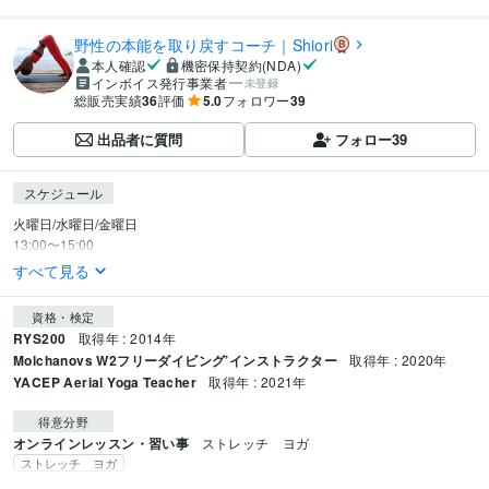
野性の本能を取り戻すコーチ｜Shiori
本人確認
機密保持契約(NDA)
インボイス発行事業者
未登録
総販売実績
36
評価
5.0
フォロワー
39
出品者に質問
フォロー
39
スケジュール
火曜日/水曜日/金曜日

13:00〜15:00
すべて見る
資格・検定
RYS200
取得年 : 2014年
Molchanovs W2フリーダイビング’インストラクター
取得年 : 2020年
YACEP Aerial Yoga Teacher
取得年 : 2021年
得意分野
オンラインレッスン・習い事
ストレッチ　ヨガ
ストレッチ ヨガ