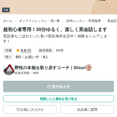
1/2
ホーム
オンラインレッスン・習い事
語学レッスン・学習指導
英会話
超初心者専用！30分ゆるく、楽しく英会話します
英語落ちこぼれだった私⇒現在海外生活中！経験をシェアしま
す！
5.0
(9)
11
件
評価
販売実績
5
枠 / お願い中：
0
人
残り
野性の本能を取り戻すコーチ｜Shiori
総販売実績：
36件
受付休止中
再開したら通知を受け取る
お気に入り(11)
出品者に質問