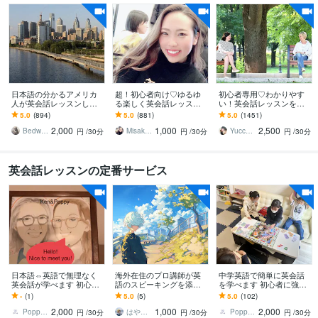
日本語の分かるアメリカ
超！初心者向け♡ゆるゆ
初心者専用♡わかりやす
人が英会話レッスンしま
る楽しく英会話レッスン
い！英会話レッスンをし
す アメリカ出身でTEFL有
します あなたのペースで
ます 英会話の約8割は中学
5.0
(894)
5.0
(881)
5.0
(1451)
資格者が生きた英語を教
ゆるゆる英会話レッスン
英語！ゲーム感覚のメソ
2,000
1,000
2,500
えますよ
♡
ッドで楽しく上達♪
Bedwards13
Misaki_ Michelle
Yucca（ゆっか）
円
/30分
円
/30分
円
/30分
英会話レッスンの定番サービス
日本語⇔英語で無理なく
海外在住のプロ講師が英
中学英語で簡単に英会話
英会話が学べます 初心者
語のスピーキングを添削
を学べます 初心者に強い
の方大歓迎!!通訳士による
します ネイティブが会話
英会話プロ講師の簡単英
-
(1)
5.0
(5)
5.0
(102)
日本語⇔英語で学ぶ英会
を一緒に行いあなたの強
会話
2,000
1,000
2,000
話
み弱み発見します！！
Poppy Ken
はやと｜ゲームで英会話！17歳英語教師
Poppy Ken
円
/30分
円
/30分
円
/30分