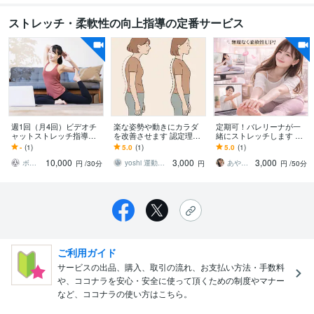
ストレッチ・柔軟性の向上指導の定番サービス
週1回（月4回）ビデオチ
楽な姿勢や動きにカラダ
定期可！バレリーナが一
ャットストレッチ指導し
を改善させます 認定理学
緒にストレッチします 体
ます 週1回の継続的なスト
療法士が指導する、正常
が硬い方・運動不足の
-
(1)
5.0
(1)
5.0
(1)
レッチで、柔軟性と姿勢
なカラダの使い方と姿勢
方・バレエ初心者の方向
10,000
3,000
3,000
を確実に向上！
改善
け柔軟レッスン
ボディトレーナーSHIORI
yoshi 運動器認定理学療法士
あやの部屋♥
円
/30分
円
円
/50分
ご利用ガイド
サービスの出品、購入、取引の流れ、お支払い方法・手数料
や、ココナラを安心・安全に使って頂くための制度やマナー
など、ココナラの使い方はこちら。