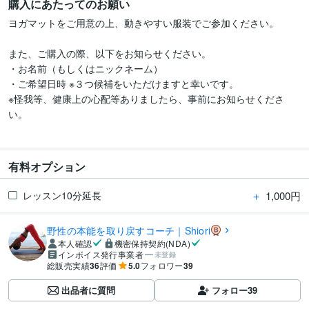
購入にあたってのお願い
ヨガマットをご用意の上、動きやすい服装でご参加ください。

また、ご購入の際、以下をお知らせください。

・お名前（もしくはニックネーム）

・ご希望日時 ※３つ候補をいただけますと幸いです。

※怪我等、健康上の心配等ありましたら、事前にお知らせくださ
い。

有料オプション
＋
1,000円
レッスン10分延長
野性の本能を取り戻すコーチ｜Shiori
本人確認
機密保持契約(NDA)
インボイス発行事業者
未登録
総販売実績
36
評価
5.0
フォロワー
39
出品者に質問
フォロー
39