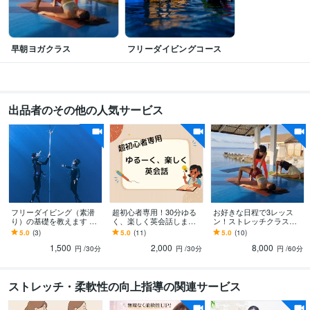
早朝ヨガクラス
フリーダイビングコース
出品者のその他の人気サービス
フリーダイビング（素潜
超初心者専用！30分ゆる
お好きな日程で3レッス
り）の基礎を教えます フ
く、楽しく英会話します
ン！ストレッチクラスを
リーダイビングインスト
英語落ちこぼれだった私
します 〇45分〇呼吸重視
5.0
(3)
5.0
(11)
5.0
(10)
ラクターから、楽しく学
⇒現在海外生活中！経験
のストレッチ体験クラ
1,500
2,000
8,000
べます！
をシェアします！
ス！
円
/30分
円
/30分
円
/60分
ストレッチ・柔軟性の向上指導の関連サービス