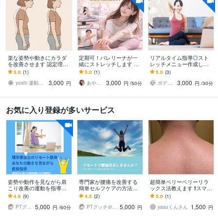
楽な姿勢や動きにカラダ
定期可！バレリーナが一
リアルタイム指導◎スト
を改善させます 認定理学
緒にストレッチします 体
レッチメニュー作成しま
療法士が指導する、正常
が硬い方・運動不足の
す ビデオ通話でストレッ
5.0
(1)
5.0
(1)
5.0
(3)
なカラダの使い方と姿勢
方・バレエ初心者の方向
チ指導＆フォームチェッ
3,000
3,000
3,000
改善
け柔軟レッスン
ク
yoshi 運動器認定理学療法士
あやの部屋♥
ボディトレーナーSHIORI
円
円
/50分
円
/30分
お気に入り登録が多いサービス
姿勢や動作を見ながら肩
専門家が腰痛を改善する
超簡単ベリーベリーリラ
こり改善の運動を指導し
簡単セルフケアの方法教
ックス法教えます ❗️スマフ
ます あなた固有の動作の
えます 誰でもできる簡単
ォ首、ストレートネッ
4.9
(9)
4.5
(2)
5.0
(1)
クセやぶり返す肩こりの
な体操で辛い腰痛を改
ク、緩めます‼️
5,000
5,000
1,500
原因を直接見て改善
善！長年の腰痛がある人
PTグッチ＠道産子肩こりコンサルタント
PTグッチ＠道産子肩こりコンサルタント
yasuくんさん
円
/60分
円
円
も