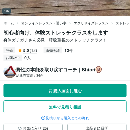
1/6
ホーム
オンラインレッスン・習い事
エクササイズレッスン
ストレッ
初心者向け、体験ストレッチクラスをします
身体ガチガチさん必見！呼吸重視のストレッチクラス！
5.0
(12)
12
件
評価
販売実績
0
人
お願い中
野性の本能を取り戻すコーチ｜Shiori
総販売実績：
36件
購入画面に進む
無料で見積り相談
見積りから購入までの流れ
お気に入り(25)
出品者に質問