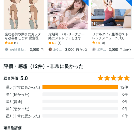
楽な姿勢や動きにカラダ
定期可！バレリーナが一
リアルタイム指導◎スト
を改善させます 認定理学
緒にストレッチします 体
レッチメニュー作成しま
療法士が指導する、正常
が硬い方・運動不足の
す ビデオ通話でストレッ
5.0
(1)
5.0
(1)
5.0
(3)
なカラダの使い方と姿勢
方・バレエ初心者の方向
チ指導＆フォームチェッ
3,000
3,000
3,000
改善
け柔軟レッスン
ク
yoshi 運動器認定理学療法士
あやの部屋♥
ボディトレーナーSHIORI
円
円
/50分
円
/30分
評価・感想（12件）- 非常に良かった
5.0
総合評価
星5 (非常に良かった)
12件
星4 (良かった)
0件
星3 (普通)
0件
星2 (悪かった)
0件
星1 (非常に悪かった)
0件
項目別評価