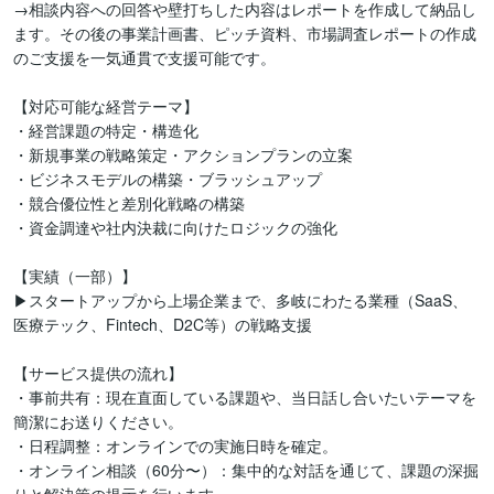
→相談内容への回答や壁打ちした内容はレポートを作成して納品し
ます。その後の事業計画書、ピッチ資料、市場調査レポートの作成
のご支援を一気通貫で支援可能です。

【対応可能な経営テーマ】

・経営課題の特定・構造化

・新規事業の戦略策定・アクションプランの立案

・ビジネスモデルの構築・ブラッシュアップ

・競合優位性と差別化戦略の構築

・資金調達や社内決裁に向けたロジックの強化

【実績（一部）】

▶スタートアップから上場企業まで、多岐にわたる業種（SaaS、
医療テック、Fintech、D2C等）の戦略支援

【サービス提供の流れ】

・事前共有：現在直面している課題や、当日話し合いたいテーマを
簡潔にお送りください。

・日程調整：オンラインでの実施日時を確定。

・オンライン相談（60分〜）：集中的な対話を通じて、課題の深掘