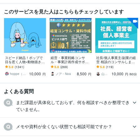
学歴
このサービスを見た人はこちらもチェックしています
筑波大学
2012年3月 ~ 2016年2月
ホーチミン市師範大学
2016年8月 ~ 2017年5月
筑波大学大学院
2016年3月 ~ 2018年2月
語学力
ベトナム語
ビジネスレベル
中国語
日常会話レベル
英語
ビジネスレベル
スピード納品！ポップで
経営・事業戦略コンサ
社長/個人事業主/副業の経
目を惹く人物×動物描きま
ル・事業計画作成サポー
営 相談のコンサルします
す 挿絵・動画・グッズな
トします 億円超の資金調
プロの経営コンサルタン
5.0
(1341)
5.0
(269)
5.0
(119)
ど鮮やかな配色で個性を
達・実績多数 | 経営13年
トが年商10億→70億の経
10,000
8,500
10,000
出したい方へ
のプロがサポート
験をお伝え！
hoppe（ほっぺ）
ノア・Noa
山下 経営コンサル／コーチ
円
円
円
/60分
よくある質問
まだ課題が具体化しておらず、何を相談すべきか整理でき
ていません。
メモや資料が全くない状態でも相談可能ですか？