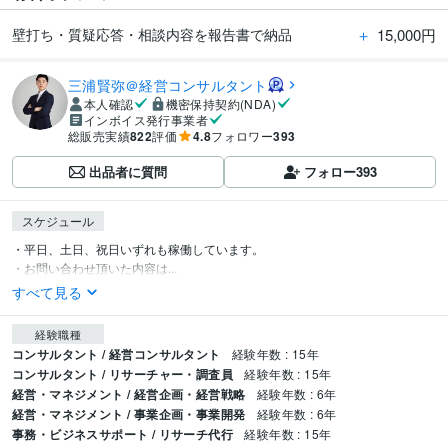
＋
15,000円
壁打ち・質疑応答・相談内容を報告書で納品
三浦賢弥＠経営コンサルタント
本人確認
機密保持契約(NDA)
インボイス発行事業者
総販売実績
822
評価
4.8
フォロワー
393
出品者に質問
フォロー
393
スケジュール
・平日、土日、祝日いずれも稼働しています。

・お問い合わせ頂いた内容は...
すべて見る
経験職種
コンサルタント / 経営コンサルタント
経験年数 : 15年
コンサルタント / リサーチャー・調査員
経験年数 : 15年
経営・マネジメント / 経営企画・経営戦略
経験年数 : 6年
経営・マネジメント / 事業企画・事業開発
経験年数 : 6年
事務・ビジネスサポート / リサーチ代行
経験年数 : 15年