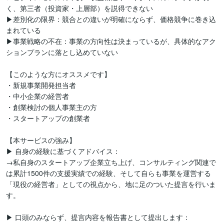
く、第三者（投資家・上層部）を説得できない

▶差別化の限界：競合との違いが明確にならず、価格競争に巻き込
まれている

▶事業戦略の不在：事業の方向性は決まっているが、具体的なアク
ションプランに落とし込めていない

【このような方にオススメです】

・新規事業開発担当者

・中小企業の経営者

・創業検討の個人事業主の方

・スタートアップの創業者

【本サービスの強み】

▶ 自身の経験に基づくアドバイス：

→私自身のスタートアップ企業立ち上げ、コンサルティング関連で
は累計1500件の支援実績での経験、そして自らも事業を運営する
「現役の経営者」としての視点から、地に足のついた提言を行いま
す。

▶ 口頭のみならず、提言内容を報告書として提出します：
