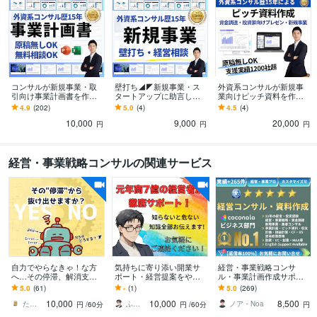
WordPress:5年
ペライチ:5年
Access:5年
Excel:10年
Google サイト:5年
Google スプレッドシート:10年
Google スライド:10年
Keynote:5年
Numbers:5年
PowerPoint:12年
Word:12年
BASE:5年
STORES:5年
freee:5年
Moneyfoward:5年
Google Analytics:5年
Google Search Console:5年
Hubspot:5年
kintone:5年
ChatGPT:1年
コンサルが新規事業・取
壁打ち◢◤新規事業・ス
外資系コンサルが新規事
得意分野
引向け事業計画書を作成
タートアップに助言しま
業向けピッチ資料を作成
します 原稿無し対応・短
す 【無料相談】外資系コ
します 資金調達を目指す
4.9
(202)
5.0
(4)
4.5
(4)
ビジネス代行・事務代行
市場調査・事業計画書の資料作成、リサーチ
ビ
納期・修正対応：社内承
ンサル歴15年・支援実績1
スタートアップ企業や新
ジネス向けパワーポイント資料作成
10,000
事業計画書・企画書・セミナー資料の
9,000
20,000
認から取引先提示まで
500件の経験
規事業担当向け作成代行
円
円
円
作成
経営・起業コンサルティングサービス提供
ビジネス助言・戦略立案
競合他社の動向調査・企業分析
パワーポイント・プレゼン資料作成
マー
経営・事業戦略コンサルの関連サービス
ケティングリサーチ・ニーズ動向調査
投資家・金融機関向け資料作成
市
場トレンド・将来予測の分析
市場調査
パワーポイント
資料作成
リサーチ
事業計画書
ビジネス文書
経営コンサルティング
企画書
データ収集
プレゼン資料
ビジネス代行・事務代行
資料作成（パワーポイント・ワード）
情報収
集・リサーチ・デスクトップ調査
プレゼンテーション資料の見直し
情報
収集を含むパワーポイント資料の作成
パワーポイント資料の作成（事業計
画書）
パワーポイント資料の作成（営業資料）
パワーポイント資料の作
自力でやらなきゃ！な方
気持ちに寄り添い開業サ
経営・事業戦略コンサ
成（企画書）
パワーポイント資料の作成（投資家向け）
パワーポイント
へ…その停滞、解消支援
ポート・経営提案をやり
ル・事業計画作成サポー
します 開業／副業／法人
ます 失敗しない開業準備
トします 億円超の資金調
資料の作成（上層部向け）
製品・サービス比較表の作成
5.0
(61)
-
(1)
5.0
(269)
化／安定化／NPO／社会
と継続経営を経験者が伝
達・実績多数 | 経営13年
資料作成
パワーポイント
情報収集
市場調査
ビジネス
事業計画書
10,000
10,000
8,500
起業／事業見直しなど
えます！
のプロがサポート
たぬき／あなたの味方につきます
ふんわりこころサポート☘️みちまさ
ノア・Noa
円
/60分
円
/60分
円
プレゼンテーション
リサーチ
企画書
経営