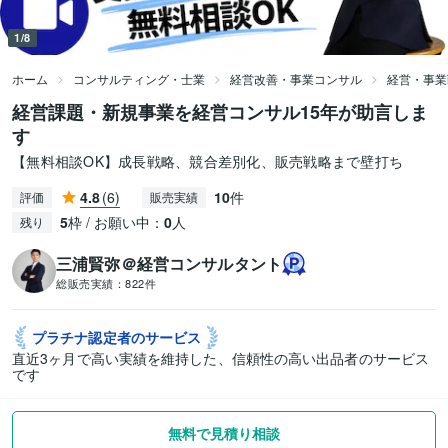
1/8
ホーム
コンサルティング・士業
経営改善・事業コンサル
経営・事業
経営課題・新規事業を経営コンサル15年が助言しま
す
【無料相談OK】成長戦略、競合差別化、販売戦略まで壁打ち
4.8
(6)
10
件
評価
販売実績
5
枠 / お願い中：
0
人
残り
三浦賢弥＠経営コンサルタント
総販売実績：
822件
プラチナ認定者の
サービス
直近3ヶ月で高い実績を維持した、信頼性の高い出品者のサービス
です
無料で見積り相談