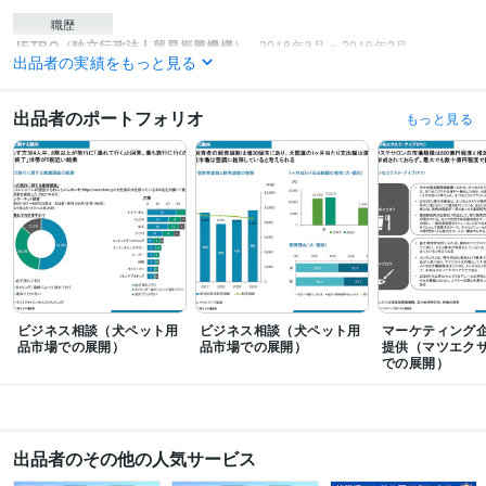
職歴
JETRO（独立行政法人貿易振興機構）
2018年3月 ~ 2019年2月
出品者の実績をもっと見る
ONE-VALUE株式会社
2019年3月 ~ 2025年11月
ショーワ・リサーチ＆コンサルティング
2020年3月 ~ 現在
出品者のポートフォリオ
もっと見る
受賞歴
筑波大学大学院修士論文優秀賞
ベトナムの有望ビジネスセクター2019年セ
ミナーでの講演
分析レポート「ベトナムの再生可能エネルギー市場の見通
し」
分析レポート「ベトナムのバイオマス発電市場の今後」
分析レポー
ト「ベトナムの太陽光発電2030年」
資格・検定
TOEIC
取得年 : 2015年
HSK4級
取得年 : 2014年
普通自動車第一種運転免許
取得年 : 2012年
ビジネス相談（犬ペット用
ビジネス相談（犬ペット用
マーケティング
ITパスポート
取得年 : 2018年
品市場での展開）
品市場での展開）
提供（マツエク
日商簿記検定3級
取得年 : 2019年
での展開）
プログラミング言語・フレームワーク
CSS:2年
HTML:2年
JavaScript:2年
PHP:1年
Python:2年
Ruby:2年
SQL:2年
Amazon Web Services:1年
出品者のその他の人気サービス
ビジネス・クリエイティブツール