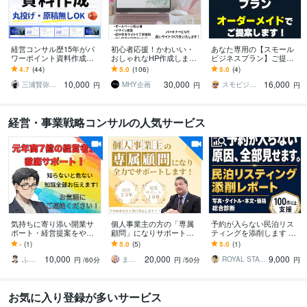
経営コンサル歴15年がパ
初心者応援！かわいい・
あなた専用の【スモール
ワーポイント資料作成し
おしゃれなHP作成します
ビジネスプラン】ご提案
ます 【丸投げOK】プレゼ
Wixにてかわいい、おしゃ
します 小規模事業の専門
4.7
(44)
5.0
(106)
5.0
(4)
ン資料・セミナー・営業
れなホームページ作成し
家が、あなたに合うプラ
10,000
30,000
16,000
資料まで幅広く対応
ます
ンをオーダーメイドで！
三浦賢弥＠経営コンサルタント
MHY企画
スモビジ大学長｜てらもと さとし
円
円
円
経営・事業戦略コンサルの人気サービス
気持ちに寄り添い開業サ
個人事業主の方の「専属
予約が入らない民泊リス
ポート・経営提案をやり
顧問」になりサポートし
ティングを添削します 写
ます 失敗しない開業準備
ます 個人事業主も顧問を
真・本文・価格設定まで
-
(1)
5.0
(5)
5.0
(1)
と継続経営を経験者が伝
つけられる！経営歴23年
改善レポートで納品
10,000
20,000
9,000
えます！
の私が伴走します！
ふんわりこころサポート☘️みちまさ
まつもと社長｜なんでも相談できる経営者
ROYAL STAY PARTNERS
円
/60分
円
/50分
円
お気に入り登録が多いサービス