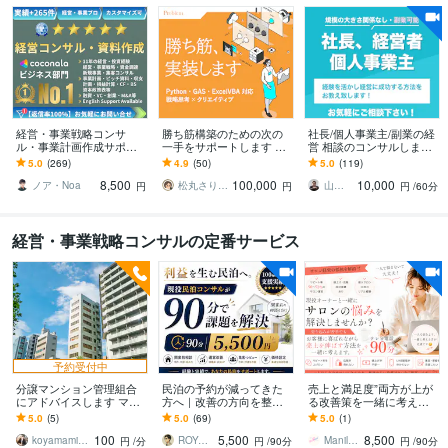
経営・事業戦略コンサ
勝ち筋構築のための次の
社長/個人事業主/副業の経
ル・事業計画作成サポー
一手をサポートします Pyt
営 相談のコンサルします
トします 億円超の資金調
hon・GAS・ExcelVBA対
プロの経営コンサルタン
5.0
(269)
4.9
(50)
5.0
(119)
達・実績多数 | 経営13年
応、デザイン支援も
トが年商10億→70億の経
8,500
100,000
10,000
のプロがサポート
験をお伝え！
ノア・Noa
松丸さりり｜シネステティカ
山下 経営コンサル／コーチ
円
円
円
/60分
経営・事業戦略コンサルの定番サービス
予約受付中
分譲マンション管理組合
民泊の予約が減ってきた
売上と満足度”両方が上が
にアドバイスします マン
方へ｜改善の方向を整理
る改善策を一緒に考えま
ション管理士による専門
します 全支援オーナーが
す 売り込みが苦手でも、
5.0
(5)
5.0
(69)
5.0
(1)
的アドバイス
スーパーホスト達成｜100
お客様に喜ばれながら売
100
5,500
8,500
物件以上の実績
上UPを目指します
koyamamichito
ROYAL STAY PARTNERS
Manil_Design
円
/分
円
/90分
円
/90分