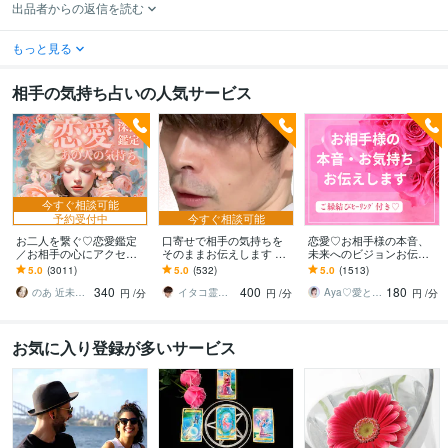
出品者からの返信を読む
もっと見る
相手の気持ち占いの人気サービス
今すぐ相談可能
予約受付中
今すぐ相談可能
お二人を繋ぐ♡恋愛鑑定
口寄せで相手の気持ちを
恋愛♡お相手様の本音、
／お相手の心にアクセス
そのままお伝えします 現
未来へのビジョンお伝え
します お相手の温度感／
状を把握し未来を切り開
します どんな関係でも細
5.0
(3011)
5.0
(532)
5.0
(1513)
片思い／複雑／復縁／遠
く方法を具体的にお伝え
密にお伝えします✨ツイン
340
400
180
距離／全世代鑑定中❣
します
レイ ソウルメイト
のあ 近未来鑑定師 TR OR LE
イタコ霊能者 豊珠
Aya♡愛と光のスピリチュアルガイド
円
/分
円
/分
円
/分
お気に入り登録が多いサービス