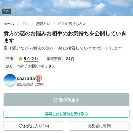
1/1
ホーム
占い
恋愛占い
相手の気持ち占い
貴方の恋のお悩みお相手のお気持ちを公開していき
ます
寄り添いながら解決の道へ一緒に模索していきサポートします
5.0
(21)
24
件
評価
販売実績
1
枠 / お願い中：
0
人
残り
saarada
総販売実績：
29件
受付休止中
再開したら通知を受け取る
お気に入り(36)
出品者に質問