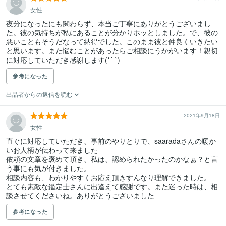
女性
夜分になったにも関わらず、本当ご丁寧にありがとうございまし
た。彼の気持ちが私にあることが分かりホッとしました。で、彼の
悪いこともそうだなって納得でした。このまま彼と仲良くいきたい
と思います。また悩むことがあったらご相談にうかがいます！親切
に対応していただき感謝します(*´-`)
参考になった
出品者からの返信を読む
2021年9月18日
女性
直ぐに対応していただき、事前のやりとりで、saaradaさんの暖か
いお人柄が伝わって来ました

依頼の文章を褒めて頂き、私は、認められたかったのかなぁ？と言
う事にも気が付きました。

相談内容も、わかりやすくお応え頂きすんなり理解できました。

とても素敵な鑑定士さんに出逢えて感謝です。また迷った時は、相
談させてくださいね。ありがとうございました
参考になった