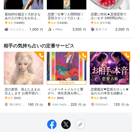
最短60分鑑定☆大好きな
恋愛♡仕事♡人間関係♡
恋愛に特化★霊感霊視で
あの人の本心をお伝えし
霊視タロットで占います
占います 24時間以内に返
ます 【詳細不要】好きな
霊視鑑定♡恋愛アドバイ
信、スピリチュアル鑑定
4.9
(16490)
5.0
(14406)
5.0
(11119)
人の本音と将来への思
ザーとして相手の心理も
1,000
3,500
2,000
い。私をどう思ってる？
詳しく解説します
スピリチュアルカウンセラー沙耶美
※ ririka※
新月リサ
円
円
円
相手の気持ち占いの定番サービス
予約受付中
恋の真実、視えたままお
インナーチャイルドと繋
恋愛鑑定❤霊感タロット✾
伝えします お相手様の深
がり、潜在意識を映し出
あの人の本音を紐解きま
層心理に触れ、想いの本
します 見えない真実・本
す 彼はどう思ってるの？
5.0
(302)
5.0
(869)
5.0
(619)
音届けます
音を知り、潜在意識で望
片想い・曖昧な関係…✾恋
160
220
120
む現実を創造しましょう
詠リーディング
風の神ゼピュロスの遣い★シルファ
rose marry〜ローズマリー
Kotoha⚜️言霊メッセンジャー
円
/分
円
/分
円
/分