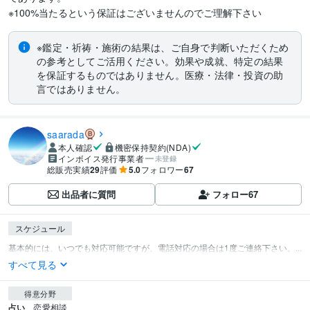
※100%当たるという保証はございませんのでご理解下さい
※鑑定・祈祷・施術の結果は、ご自身で判断いただくため
の参考としてご活用ください。効果や成就、特定の結果
を保証するものではありません。医療・法律・投資の助
言ではありません。
saarada
本人確認
機密保持契約(NDA)
インボイス発行事業者
未登録
総販売実績
29
評価
5.0
フォロワー
67
出品者に質問
フォロー
67
スケジュール
基本的には、いつでも対応可能ですが、電話対応の場合は1度ご連絡下さい。...
すべて見る
得意分野
占い
恋愛相談