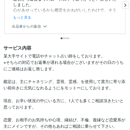
しました。
心があせっているから鑑定をおねがいしたわけで、そう
いう意味...
もっと見る
出品者からの返信
サービス内容
某大手サイトで電話やチャット占い師をしております。

※そちらの対応でお返事が遅れる場合がございますがその日のうち
にご連絡はお返し致します。

鑑定は、主にチャネリング、霊視、霊感、を使用して貴方に寄り添
い前向きに元気になれるようにをモットーにしております。

現在、お辛い状況の中にいる方に、1人でも多くご相談頂きたいと
思っております。

恋愛、お相手のお気持ちや心境、縁結び、不倫、復縁など恋愛系が
主にメインですが、その他もあればご相談に乗らせて下さい。
