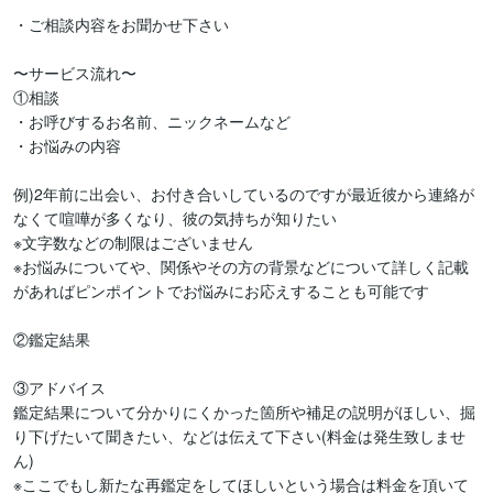
・ご相談内容をお聞かせ下さい

〜サービス流れ〜

①相談

・お呼びするお名前、ニックネームなど

・お悩みの内容

例)2年前に出会い、お付き合いしているのですが最近彼から連絡が
なくて喧嘩が多くなり、彼の気持ちが知りたい

※文字数などの制限はございません

※お悩みについてや、関係やその方の背景などについて詳しく記載
があればピンポイントでお悩みにお応えすることも可能です

②鑑定結果

③アドバイス

鑑定結果について分かりにくかった箇所や補足の説明がほしい、掘
り下げたいて聞きたい、などは伝えて下さい(料金は発生致しませ
ん)

※ここでもし新たな再鑑定をしてほしいという場合は料金を頂いて