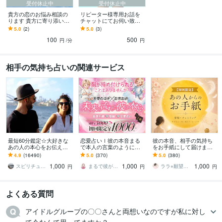
受付休止中
受付休止中
貴方の恋のお悩み相談の
リピーター様専用お話を
ります 貴方に寄り添いな
チャットにてお伺い致し
がら鑑定をし貴方を幸せ
ます 状況の変化や進展が
5.0
(2)
5.0
(3)
に導けるよう心がけます
あったなどその後のお話
100
500
をお伺い致しますよ
円
/分
円
相手の気持ち占いの関連サービス
最短60分鑑定☆大好きな
恋愛占いｌ彼の本音まる
彼の本音、相手の気持ち
あの人の本心をお伝えし
で本人の言葉のように伝
をお手紙にして届けます
ます 【詳細不要】好きな
えます 8月限定無料プレゼ
◎人気｜涙が出た、感動
4.9
(16490)
5.0
(370)
5.0
(380)
人の本音と将来への思
ントあり✨ボロ泣きする人
したとのお声も多数届い
1,000
1,000
1,000
い。私をどう思ってる？
続出中♡霊感霊視
ています
スピリチュアルカウンセラー沙耶美
まるで彼が話してるかのようにお届けl運子
ララ⭐︎願望実現サポート
円
円
円
よくある質問
アイドルグループの〇〇さんと両想いなのですが私に対し