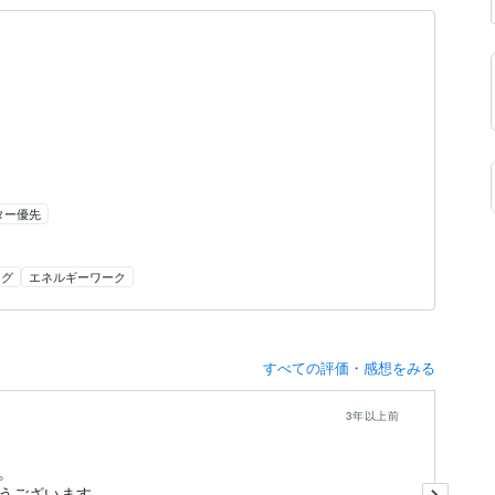
ター優先
ング
エネルギーワーク
すべての評価・感想をみる
3年以上前
。
承
うございます。
と