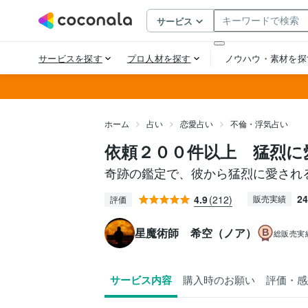
ホーム
占い
恋愛占い
不倫・浮気占い
依頼２００件以上 猛烈に
奇跡の鑑定で、彼から猛烈に愛され
24
4.9
(212)
販売実績
評価
星魔術師 希空（ノア）
総販売実
サービス内容
購入時のお願い
評価・感