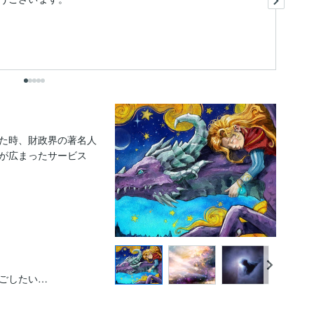
た
そ
も
た時、財政界の著名人
が広まったサービス
ごしたい…
