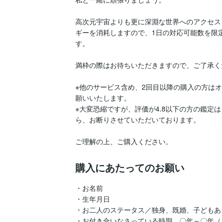
高次元宇宙よりも更に深淵な世界へのアクセス
ギーを消耗しますので、1日の対応可能数を限
す。

満枠の際はお待ちいただきますので、ご了承く
※他のサービス含め、2回目以降の購入の方は
願いいたします。

※大変恐縮ですが、評価が4.8以下の方の鑑定
ら、お断りさせていただいております。

ご理解の上、ご購入ください。
購入にあたってのお願い
・お名前

・生年月日

・お二人のステータス／独身、既婚、子どもあ
・お付き合いなさっている時期　〇年～〇年（