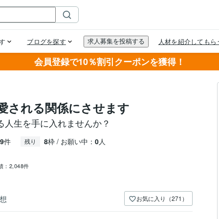
会員登録で10％割引クーポンを獲得！
愛される関係にさせます
る人生を手に入れませんか？
9
件
8
枠 / お願い中：
0
人
残り
績：
2,048件
想
お気に入り（271）