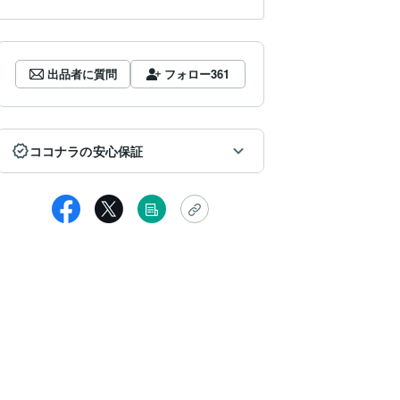
出品者に質問
フォロー
361
ココナラの安心保証
女性
諾が遅くなってしまい申し訳ありません。
てもスムーズに対応して頂け、安心できるお言葉を頂けたので何度も