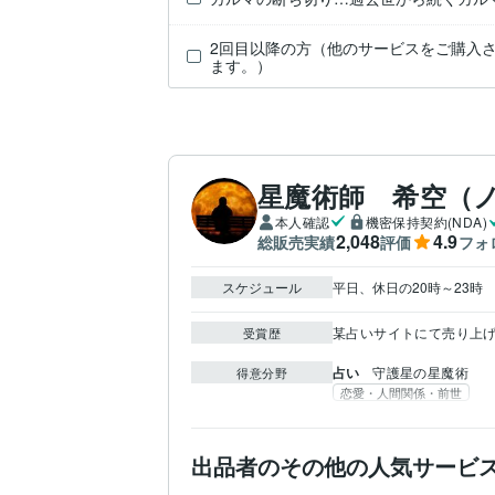
2回目以降の方（他のサービスをご購入
ます。）
星魔術師 希空（
本人確認
機密保持契約(NDA)
2,048
4.9
総販売実績
評価
フォ
スケジュール
平日、休日の20時～23時
某占いサイトにて売り上げ
受賞歴
占い
守護星の星魔術
得意分野
恋愛・人間関係・前世
出品者のその他の人気サービ