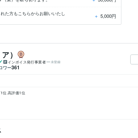
された方もこちらからお願いいたし
＋
5,000円
ノア）
インボイス発行事業者
未登録
361
ロワー
1位.高評価1位
ス