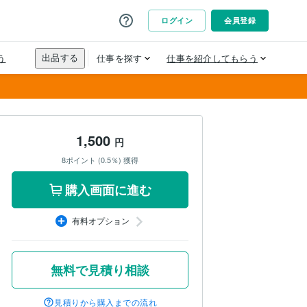
1,500
円
8ポイント (0.5％) 獲得
購入画面に進む
有料オプション
無料で見積り相談
見積りから購入までの流れ