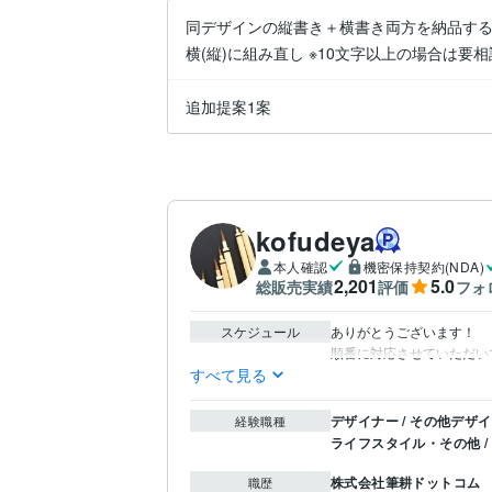
同デザインの縦書き＋横書き両方を納品する場
横(縦)に組み直し ※10文字以上の場合は要相
追加提案1案
kofudeya
本人確認
機密保持契約(NDA)
2,201
5.0
総販売実績
評価
フォ
スケジュール
ありがとうございます！

順番に対応させていただい
すべて見る
デザイナー / その他デザ
経験職種
ライフスタイル・その他 
株式会社筆耕ドットコム
職歴