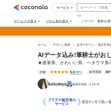
ホーム
デザイン制作
文字デザイン・筆文字作
AIデータ込み!筆耕士が
★達筆系、かわいい系、ヘタウマ系
39
5.0
(31)
販売実績
評価
kofudeya
総販売実績：
2,201件
プラチナ認定者の
直近3ヶ月で高い
サービス