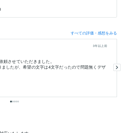
D
すべての評価・感想をみる
3年以上前
依頼させていただきました。
今
りましたが、希望の文字は4文字だったので問題無くデザ
初
が
そ
も
気
出
対応いたします。
