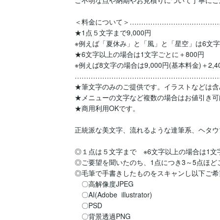
＜料金について＞…………………………………
★1点５文字まで9,000円

※例えば「夏休み」と「風」と「星空」は6文字では
★6文字以上の場合は1文字ごとに＋800円

※例えば8文字の場合は9,000円(基本料金)＋2,400
………………………………………………………
★筆文字のみのご提供です。イラストなどは含
★メニューの文字など複数の場合はお値引き可
★商用利用OKです。

正統派な美文字、流れるような達筆系、ヘタウ
◎１点は５文字まで　※6文字以上の場合は1文字
◎ご要望を聞いたのち、1点につき3～5点ほど
◎毛筆で手書きしたものをスキャンし以下ご希
　〇高解像度JPEG

　〇AI(Adobe  illustrator)

　〇PSD

　〇背景透過PNG
