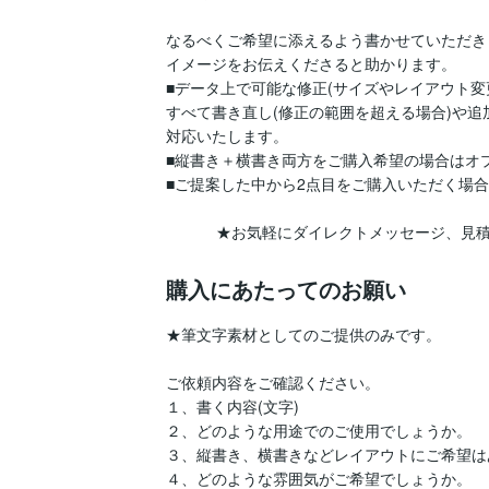
なるべくご希望に添えるよう書かせていただき
イメージをお伝えくださると助かります。

■データ上で可能な修正(サイズやレイアウト
すべて書き直し(修正の範囲を超える場合)や追加
対応いたします。

■縦書き＋横書き両方をご購入希望の場合はオ
■ご提案した中から2点目をご購入いただく場合
 　　　★お気軽にダイレクトメッセージ、見
購入にあたってのお願い
★筆文字素材としてのご提供のみです。

ご依頼内容をご確認ください。

１、書く内容(文字)　

２、どのような用途でのご使用でしょうか。

３、縦書き、横書きなどレイアウトにご希望は
４、どのような雰囲気がご希望でしょうか。
