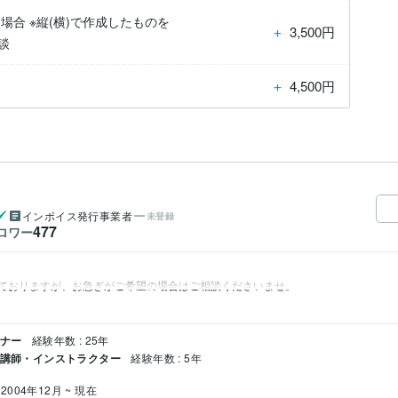
合 ※縦(横)で作成したものを
＋
3,500円
談
＋
4,500円
インボイス発行事業者
未登録
477
ロワー
ておりますが、お急ぎがご希望の場合はご相談くださいませ。
イナー
経験年数 : 25年
/ 講師・インストラクター
経験年数 : 5年
2004年12月 ~ 現在