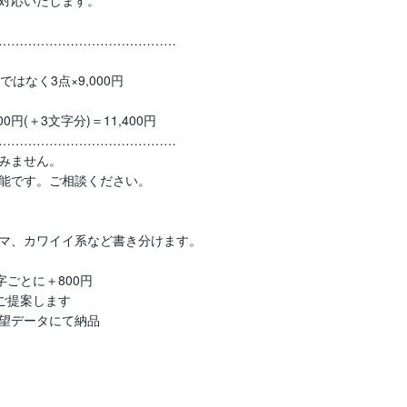
……………………………………

なく3点×9,000円

円(＋3文字分)＝11,400円

……………………………………

みません。

能です。ご相談ください。

マ、カワイイ系など書き分けます。

ごとに＋800円

ご提案します

望データにて納品
