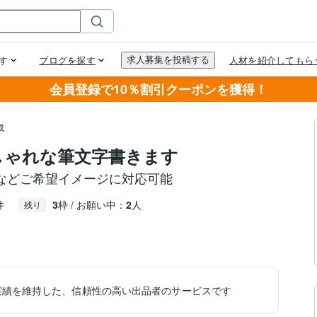
会員登録で10％割引クーポンを獲得！
成
おしゃれな筆文字書きます
などご希望イメージに対応可能
件
3
枠 / お願い中：
2
人
残り
実績を維持した、信頼性の高い出品者のサービスです