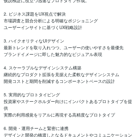
仮説検証に役立つ迅速なプロトタイプ作成。

2. ビジネス課題をUX視点で解決

市場調査と競合分析による明確なポジショニング

ユーザーインサイトに基づくUX戦略設計

3. ハイクオリティなUIデザイン

最新トレンドを取り入れつつ、ユーザーの使いやすさを最優先

ブランドイメージに即した魅力的なビジュアル表現

4. スケーラブルなデザインシステム構築

継続的なプロダクト拡張を見据えた柔軟なデザインシステム

開発コストと期間を削減するコンポーネントベースの設計

5. 実用的なプロトタイピング

投資家やステークホルダー向けにインパクトあるプロトタイプを提
供

実際の利用感覚をリアルに再現する高精度なプロトタイプ

6. 開発・運用チームと緊密に連携

デザインと開発の橋渡しとなるドキュメントやコミュニケーション