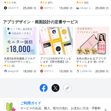
な全設計工程をUIUXデザ
のプロがあなたのビジネ
すい、使いやすいデザイ
5.0
(14)
5.0
(27)
5.0
(33)
イン専門会社が対応
スを加速させます！
ンを追求します！
25,000
15,000
25,000
UIUXデザイン • SOLUS株式会社
UIデザイナー・たぐち
Design Libero ｜ スギモト
円
円
円
アプリデザイン・画面設計の定番サービス
先着3名特別価格スマホア
アプリのUIUXデザインを
女性が惹かれるアプリデ
プリのUIデザインをしま
します 【受付再開】UIUX
ザインします 使いやすい
す 通話不要・Figma納
のプロがあなたのビジネ
UI/UX × 女性が惹かれるフ
5.0
(2)
5.0
(27)
5.0
(1)
品・モニター価格で本格U
スを加速させます！
ェミニンデザイン
18,000
15,000
20,000
Iデザイン
design3E
UIデザイナー・たぐち
LUXIA Design
円
円
円
ご利用ガイド
サービスの出品、購入、取引の流れ、お支払い方法・手数料