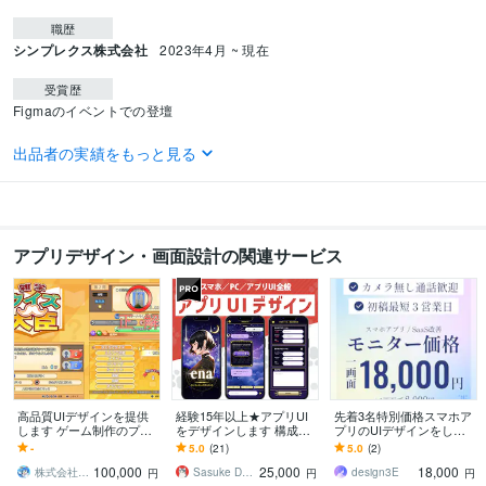
職歴
シンプレクス株式会社
2023年4月 ~ 現在
受賞歴
Figmaのイベントでの登壇
ビジネス・クリエイティブツール
出品者の実績をもっと見る
STUDIO:1年
Midjourney:1年
Adobe Photoshop:1年
CapCut:0年
Figma:5年
得意分野
デザイン制作
UIUXデザイン
アプリデザイン・画面設計の関連サービス
公共
金融
エンタメ
Web3
学歴
立命館大学
2014年3月 ~ 2018年2月
高品質UIデザインを提供
経験15年以上★アプリUI
先着3名特別価格スマホア
します ゲーム制作のプロ
をデザインします 構成案
プリのUIデザインをしま
がUIデザインを提供しま
やラフをもとに、UI設計
す 通話不要・Figma納
-
5.0
(21)
5.0
(2)
す
や改修もご相談いただけ
品・モニター価格で本格U
100,000
25,000
18,000
ます
Iデザイン
株式会社GZOE
Sasuke Design
design3E
円
円
円