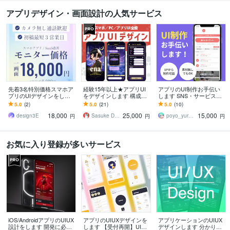
アプリデザイン・画面設計の人気サービス
先着3名特別価格スマホア
経験15年以上★アプリUI
アプリのUI制作お手伝い
プリのUIデザインをしま
をデザインします 構成案
します SNS・サービス・
す 通話不要・Figma納
やラフをもとに、UI設計
ゲーム・EC・ニュース・
5.0
(2)
5.0
(21)
5.0
(10)
品・モニター価格で本格U
や改修もご相談いただけ
女性向けなど
18,000
25,000
15,000
Iデザイン
ます
design3E
Sasuke Design
poyo_yuru（ぽよゆる）
円
円
円
お気に入り登録が多いサービス
iOS/AndroidアプリのUIUX
アプリのUIUXデザインを
アプリケーションのUIUX
設計をします 開発に必要
します 【受付再開】UIUX
デザインします 分かりや