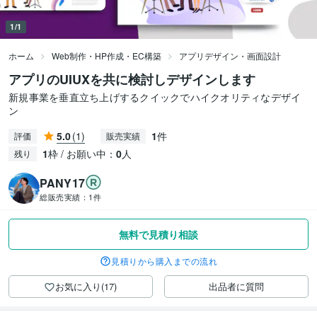
1/1
ホーム
Web制作・HP作成・EC構築
アプリデザイン・画面設計
アプリのUIUXを共に検討しデザインします
新規事業を垂直立ち上げするクイックでハイクオリティなデザイ
ン
5.0
(1)
1
件
評価
販売実績
1
枠 / お願い中：
0
人
残り
PANY17
総販売実績：
1件
無料で見積り相談
見積りから購入までの流れ
お気に入り(17)
出品者に質問