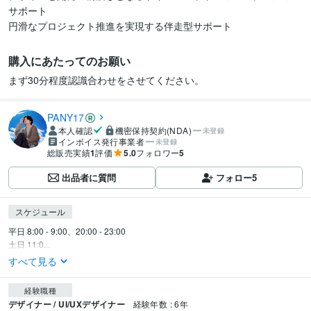
サポート

円滑なプロジェクト推進を実現する伴走型サポート
購入にあたってのお願い
まず30分程度認識合わせをさせてください。
PANY17
本人確認
機密保持契約(NDA)
未登録
インボイス発行事業者
未登録
総販売実績
1
評価
5.0
フォロワー
5
出品者に質問
フォロー
5
スケジュール
平日 8:00 - 9:00、20:00 - 23:00

土日 11:0...
すべて見る
経験職種
デザイナー / UI/UXデザイナー
経験年数 : 6年