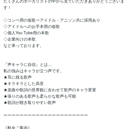
たくさんのボーカリストの中から見ていただきありがとうございま
す！

◇コンペ用の仮歌⇒アイドル・アニソン共に採用あり

◇アイドルへのお手本用の仮歌

◇個人You Tube用の本歌

◇企業向けの本歌

など承っております。

『声キャラに自信』とは…

私の強みはキャラが立つ声です。

★耳に残る歌声

★キラキラとした高音

★楽曲や歌詞の世界観に合わせて歌声のキャラ変更

★張りのある歌声も柔らかな歌声も可能

★歌詞が聴き取りやすい歌声

ーーーーーーーーーーーーーーーーーーーーー

《料金ご案内》
