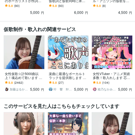
のボーカリストが作詞を
仮歌詞と仮歌同時に承り
ル・アニソンの仮歌を承
します ファンが喜ぶ歌詞
ます アレンジに集中した
ります アイドルコンペ採
5.0
(90)
5.0
(93)
5.0
(8)
作成！ヲタだからこそヲ
い方へ♪可愛いアイドル歌
用あり【高音質機材】2テ
5,000
6,000
4,500
タの気持ちがわかる
詞はお任せ下さい！
イク＆コーラスW付！
円
円
円
仮歌制作・歌入れの関連サービス
女性仮歌☆計5000曲以
楽曲に最適なボーカルト
女性VTuber・アニメ実績
上！魂込めて歌います エ
ラックを提供致します 最
多数！歌入れします 芯の
ディットが楽♪すぐ提出可
短即日納品可能！ピッチ
ある声で表情豊かに曲の
5.0
(2462)
5.0
(27)
5.0
(104)
能♪毎月採用♪テレビ出演
リズム修正済みでお渡し
魅力を引き出します！仮
5,500
5,000
5,000
有♪
出来ます
歌&本歌に！
加藤はるか_Sing
叶 響 ｶﾅｴ ﾋﾋﾞｷ
箱乃なかみ（Hakono Nakami）
円
円
円
このサービスを見た人はこちらもチェックしています