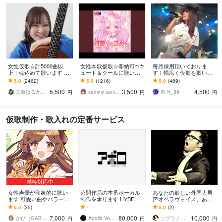
女性仮歌☆計5000曲以
女性本歌仮歌☆即納可✩キ
毎月採用頂いておりま
上！魂込めて歌います エ
ュート＆クールに歌いま
す！幅広く仮歌を歌いま
ディットが楽♪すぐ提出可
す アイドルアニソン得意
す アニソン、歌物系、パ
5.0
(2462)
5.0
(1216)
5.0
(469)
能♪毎月採用♪テレビ出演
です、毎月採用報告有
ワフルな楽曲の仮歌が得
5,500
3,500
4,500
有♪
り！(作詞も可)
意！
加藤はるか_Sing
sammy sammy
莉乃_89
円
円
円
仮歌制作・歌入れの定番サービス
満枠対応中
女性声優が印象的に歌い
公開作品の本番ボーカル
あなたの欲しい外国人男
ます 可愛い曲やバラー
制作を承ります HYBE・S
声オペラヴォイス、あり
ド、感情を込めて歌いま
TARTO実績｜ゲーム・C
ます 仮歌、劇伴などに！
5.0
(25)
-
5.0
(2)
す
M・テーマソング対応
力強い外国人の『声』あ
7,000
80,000
10,000
ります。
がび（GABI）
Apollo Vocal Lab
ソプラノ大田原瑶
円
円
円