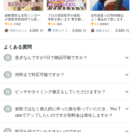
経験豊富な女性シンガー
プロの現役歌手が仮歌・
女性仮歌☆計5000曲以
が仮歌本歌他何でも歌い
本歌を歌います 東京藝術
上！魂込めて歌います エ
ます メジャーアーティス
大学声楽科卒業！あなた
ディットが楽♪すぐ提出可
5.0
(162)
5.0
(64)
5.0
(2462)
トコーラス実績、企業CM
の大事な一曲を歌います
能♪毎月採用♪テレビ出演
4,000
5,000
5,500
ソング本歌歌唱
有♪
荒牧かおりん
安野心子【安心さん】
加藤はるか_Sing
円
円
円
よくある質問
急ぎなんですが1日で納品可能ですか？
何時まで対応可能ですか？
ピッチやタイミング修正もしていただけますか？
仮歌ではなく個人的に作った曲を歌っていただき、You T
ubeでアップしたいのですが別料金は発生しますか？
歌詞も付けていただきたいのですが…