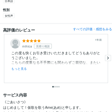
日本語
性別
女性声
すべての評価・感想をみる
高評価のレビュー
1年前
mihica
見積り相談
この度も快くお引き受けいただきましてどうもありがと
うございました。
こちらの度重なる不手際にも関わらずご親切な、またい
つ...
もっと見る
サービス内容
《ごあいさつ》

はじめまして！仮歌を歌うAme(あめ)と申します。
