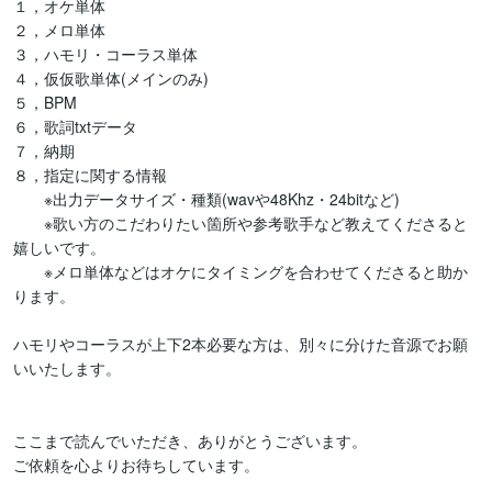
１，オケ単体

２，メロ単体

３，ハモリ・コーラス単体

４，仮仮歌単体(メインのみ)

５，BPM

６，歌詞txtデータ

７，納期

８，指定に関する情報

　　※出力データサイズ・種類(wavや48Khz・24bitなど)

　　※歌い方のこだわりたい箇所や参考歌手など教えてくださると
嬉しいです。

　　※メロ単体などはオケにタイミングを合わせてくださると助か
ります。

ハモリやコーラスが上下2本必要な方は、別々に分けた音源でお願
いいたします。

ここまで読んでいただき、ありがとうございます。

ご依頼を心よりお待ちしています。