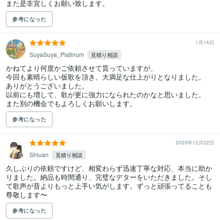
また是非宜しくお願い致します。
参考になった
1月14日
SuyaSuya_Platinum
見積り相談
かねてより何度かご依頼させて貰っていますが、

今回も素晴らしい仮歌を頂き、大満足な仕上がりとなりました。

ありがとうございました。

以前にも増して、歌が更に強力になられたのかなと思いました。

また別の機会でもよろしくお願いします。
参考になった
2025年12月22日
Shiuan
見積り相談
久しぶりの依頼ですけど、相変わらず迅速丁寧な対応、本当に助か
りました。納品も時間通り、完璧なデターをいただきました。そし
て歌声が昔よりもっと上手い気がします。ずっと頑張ってることも
尊敬します〜
参考になった