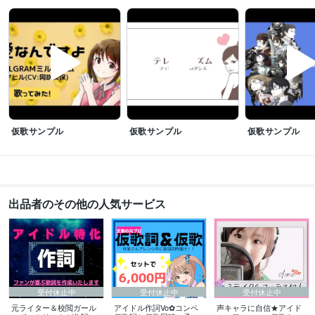
語学力
韓国語
日常会話レベル
仮歌サンプル
仮歌サンプル
仮歌サンプル
出品者のその他の人気サービス
受付休止中
受付休止中
受付休止中
元ライター＆校閲ガール
アイドル作詞Vo✿コンペ
声キャラに自信★アイド