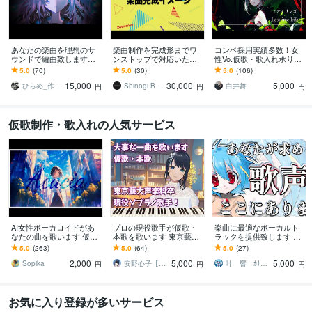
あなたの楽曲を理想のサ
楽曲制作を完成形までワ
コンペ採用実績多数！女
ウンドで編曲致します
ンストップで対応いたし
性Vo.仮歌・歌入れ承りま
「メロディは思いつくけ
ます 簡単なバンドアレン
す Youtubeにて3000万回
5.0
(70)
5.0
(30)
5.0
(106)
ど曲に出来ない...」そんな
ジから豪華なアレンジま
再生された歌声
15,000
30,000
5,000
人に
で選べる料金プラン！
ひらめ_作編曲家
Shinogi Beats
白井舞
円
円
円
仮歌制作・歌入れの人気サービス
AI女性ボーカロイドがあ
プロの現役歌手が仮歌・
楽曲に最適なボーカルト
なたの曲を歌います 仮
本歌を歌います 東京藝術
ラックを提供致します 最
歌、本歌OK・SunoAI対
大学声楽科卒業！あなた
短即日納品可能！ピッチ
5.0
(263)
5.0
(64)
5.0
(27)
応・次世代歌入れサービ
の大事な一曲を歌います
リズム修正済みでお渡し
2,000
5,000
5,000
ス！
出来ます
Sopika
安野心子【安心さん】
叶 響 ｶﾅｴ ﾋﾋﾞｷ
円
円
円
お気に入り登録が多いサービス