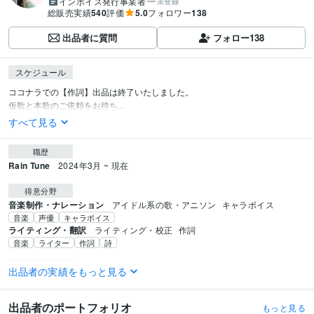
インボイス発行事業者
未登録
総販売実績
540
評価
5.0
フォロワー
138
出品者に質問
フォロー
138
スケジュール
ココナラでの【作詞】出品は終了いたしました。

仮歌と本歌のご依頼をお待ち...
すべて見る
職歴
Rain Tune
2024年3月 ~ 現在
得意分野
音楽制作・ナレーション
アイドル系の歌・アニソン
キャラボイス
音楽
声優
キャラボイス
ライティング・翻訳
ライティング・校正
作詞
音楽
ライター
作詞
詩
学歴
出品者の実績をもっと見る
学歴とか職歴ってここに必要ないと思うんですよね。だからこの仕事を始め
た時期を書きます！
2021年4月 ~ 現在
出品者のポートフォリオ
もっと見る