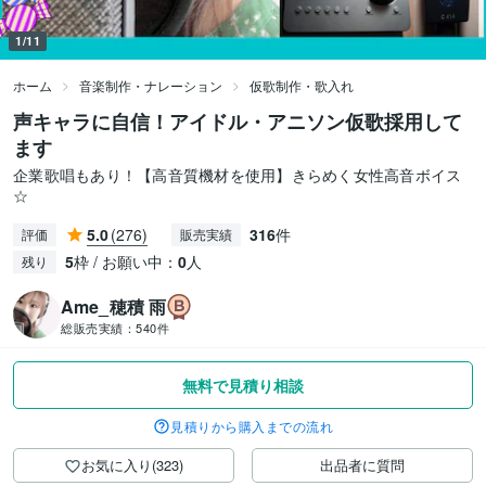
1/11
ホーム
音楽制作・ナレーション
仮歌制作・歌入れ
声キャラに自信！アイドル・アニソン仮歌採用して
ます
企業歌唱もあり！【高音質機材を使用】きらめく女性高音ボイス
☆
5.0
(276)
316
件
評価
販売実績
5
枠 / お願い中：
0
人
残り
Ame_穂積 雨
総販売実績：
540件
無料で見積り相談
見積りから購入までの流れ
お気に入り(323)
出品者に質問