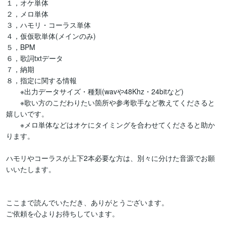
１，オケ単体

２，メロ単体

３，ハモリ・コーラス単体

４，仮仮歌単体(メインのみ)

５，BPM

６，歌詞txtデータ

７，納期

８，指定に関する情報

　　※出力データサイズ・種類(wavや48Khz・24bitなど)

　　※歌い方のこだわりたい箇所や参考歌手など教えてくださると
嬉しいです。

　　※メロ単体などはオケにタイミングを合わせてくださると助か
ります。

ハモリやコーラスが上下2本必要な方は、別々に分けた音源でお願
いいたします。

ここまで読んでいただき、ありがとうございます。

ご依頼を心よりお待ちしています。