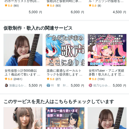
のボーカリストが作詞を
仮歌詞と仮歌同時に承り
ル・アニソンの仮歌を承
します ファンが喜ぶ歌詞
ます アレンジに集中した
ります アイドルコンペ採
5.0
(90)
5.0
(93)
5.0
(8)
作成！ヲタだからこそヲ
い方へ♪可愛いアイドル歌
用あり【高音質機材】2テ
5,000
6,000
4,500
タの気持ちがわかる
詞はお任せ下さい！
イク＆コーラスW付！
円
円
円
仮歌制作・歌入れの関連サービス
女性仮歌☆計5000曲以
楽曲に最適なボーカルト
女性VTuber・アニメ実績
上！魂込めて歌います エ
ラックを提供致します 最
多数！歌入れします 芯の
ディットが楽♪すぐ提出可
短即日納品可能！ピッチ
ある声で表情豊かに曲の
5.0
(2461)
5.0
(27)
5.0
(104)
能♪毎月採用♪テレビ出演
リズム修正済みでお渡し
魅力を引き出します！仮
5,500
5,000
5,000
有♪
出来ます
歌&本歌に！
加藤はるか_Sing
叶 響 ｶﾅｴ ﾋﾋﾞｷ
箱乃なかみ（Hakono Nakami）
円
円
円
このサービスを見た人はこちらもチェックしています