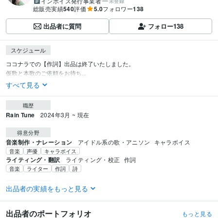
インボイス発行事業者
未登録
総販売実績
540
評価
5.0
フォロワー
138
出品者に質問
フォロー
138
スケジュール
ココナラでの【作詞】出品は終了いたしました。

仮歌と本歌のご依頼をお待ち...
すべて見る
職歴
Rain Tune
2024年3月 ~ 現在
得意分野
音楽制作・ナレーション
アイドル系の歌・アニソン
キャラボイス
音楽
声優
キャラボイス
ライティング・翻訳
ライティング・校正
作詞
音楽
ライター
作詞
詩
学歴
出品者の実績をもっと見る
学歴とか職歴ってここに必要ないと思うんですよね。だからこの仕事を始め
た時期を書きます！
2021年4月 ~ 現在
出品者のポートフォリオ
もっと見る