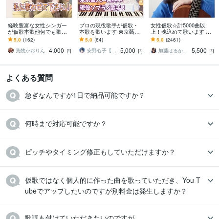
経験豊富な女性シンガー
プロの現役歌手が仮歌・
女性仮歌☆計5000曲以
が仮歌本歌他何でも歌い
本歌を歌います 東京藝術
上！魂込めて歌います エ
ます メジャーアーティス
大学声楽科卒業！あなた
ディットが楽♪すぐ提出可
5.0
(162)
5.0
(64)
5.0
(2461)
トコーラス実績、企業CM
の大事な一曲を歌います
能♪毎月採用♪テレビ出演
4,000
5,000
5,500
ソング本歌歌唱
有♪
荒牧かおりん
安野心子【安心さん】
加藤はるか_Sing
円
円
円
よくある質問
急ぎなんですが1日で納品可能ですか？
何時まで対応可能ですか？
ピッチやタイミング修正もしていただけますか？
仮歌ではなく個人的に作った曲を歌っていただき、You T
ubeでアップしたいのですが別料金は発生しますか？
歌詞も付けていただきたいのですが…