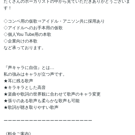
たくさんのボーカリストの中から見ていただきありがとうございま
す！

◇コンペ用の仮歌⇒アイドル・アニソン共に採用あり

◇アイドルへのお手本用の仮歌

◇個人You Tube用の本歌

◇企業向けの本歌

など承っております。

『声キャラに自信』とは…

私の強みはキャラが立つ声です。

★耳に残る歌声

★キラキラとした高音

★楽曲や歌詞の世界観に合わせて歌声のキャラ変更

★張りのある歌声も柔らかな歌声も可能

★歌詞が聴き取りやすい歌声

ーーーーーーーーーーーーーーーーーーーーー

《料金ご案内》
