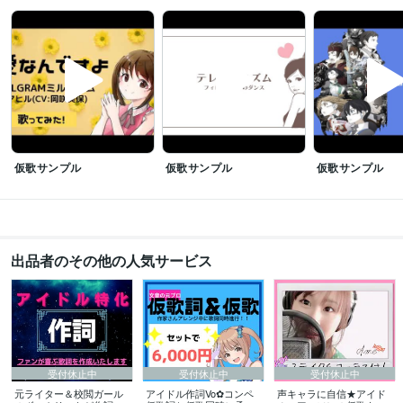
語学力
韓国語
日常会話レベル
仮歌サンプル
仮歌サンプル
仮歌サンプル
出品者のその他の人気サービス
受付休止中
受付休止中
受付休止中
元ライター＆校閲ガール
アイドル作詞Vo✿コンペ
声キャラに自信★アイド