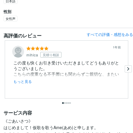
日本語
性別
女性声
すべての評価・感想をみる
高評価のレビュー
1年前
mihica
見積り相談
この度も快くお引き受けいただきましてどうもありがと
うございました。
こちらの度重なる不手際にも関わらずご親切な、またい
つ...
もっと見る
サービス内容
《ごあいさつ》

はじめまして！仮歌を歌うAme(あめ)と申します。
