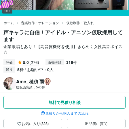
1/11
ホーム
音楽制作・ナレーション
仮歌制作・歌入れ
声キャラに自信！アイドル・アニソン仮歌採用して
ます
企業歌唱もあり！【高音質機材を使用】きらめく女性高音ボイス
☆
5.0
(276)
316
件
評価
販売実績
5
枠 / お願い中：
0
人
残り
Ame_穂積 雨
総販売実績：
540件
無料で見積り相談
見積りから購入までの流れ
お気に入り(323)
出品者に質問