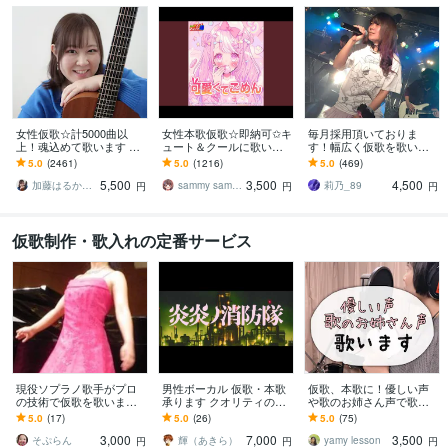
女性仮歌☆計5000曲以
女性本歌仮歌☆即納可✩キ
毎月採用頂いておりま
上！魂込めて歌います エ
ュート＆クールに歌いま
す！幅広く仮歌を歌いま
ディットが楽♪すぐ提出可
す アイドルアニソン得意
す アニソン、歌物系、パ
5.0
(2461)
5.0
(1216)
5.0
(469)
能♪毎月採用♪テレビ出演
です、毎月採用報告有
ワフルな楽曲の仮歌が得
5,500
3,500
4,500
有♪
り！(作詞も可)
意！
加藤はるか_Sing
sammy sammy
莉乃_89
円
円
円
仮歌制作・歌入れの定番サービス
現役ソプラノ歌手がプロ
男性ボーカル 仮歌・本歌
仮歌、本歌に！優しい声
の技術で仮歌を歌います
承ります クオリティの高
や歌のお姉さん声で歌い
楽譜のみでOK！ポップ
い歌・エディット込み
ます 手嶌葵、uruのような
5.0
(17)
5.0
(26)
5.0
(75)
ス、アニソン、クラシッ
柔らかい声、歌のお姉さ
3,000
7,000
3,500
クなど幅広く！
ん調など可能
そぷらん
輝（あきら）
yamy lesson
円
円
円