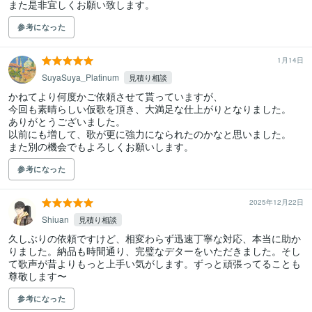
また是非宜しくお願い致します。
参考になった
1月14日
SuyaSuya_Platinum
見積り相談
かねてより何度かご依頼させて貰っていますが、

今回も素晴らしい仮歌を頂き、大満足な仕上がりとなりました。

ありがとうございました。

以前にも増して、歌が更に強力になられたのかなと思いました。

また別の機会でもよろしくお願いします。
参考になった
2025年12月22日
Shiuan
見積り相談
久しぶりの依頼ですけど、相変わらず迅速丁寧な対応、本当に助か
りました。納品も時間通り、完璧なデターをいただきました。そし
て歌声が昔よりもっと上手い気がします。ずっと頑張ってることも
尊敬します〜
参考になった