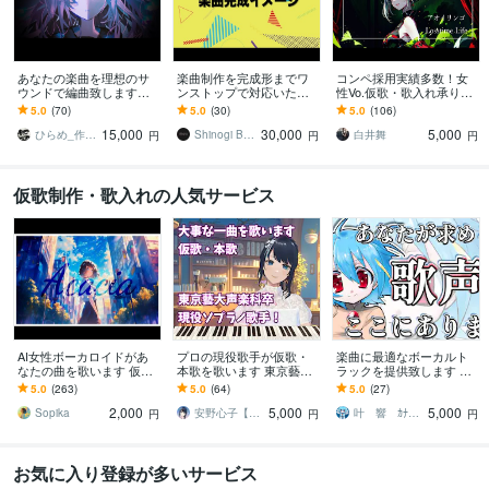
あなたの楽曲を理想のサ
楽曲制作を完成形までワ
コンペ採用実績多数！女
ウンドで編曲致します
ンストップで対応いたし
性Vo.仮歌・歌入れ承りま
「メロディは思いつくけ
ます 簡単なバンドアレン
す Youtubeにて3000万回
5.0
(70)
5.0
(30)
5.0
(106)
ど曲に出来ない...」そんな
ジから豪華なアレンジま
再生された歌声
15,000
30,000
5,000
人に
で選べる料金プラン！
ひらめ_作編曲家
Shinogi Beats
白井舞
円
円
円
仮歌制作・歌入れの人気サービス
AI女性ボーカロイドがあ
プロの現役歌手が仮歌・
楽曲に最適なボーカルト
なたの曲を歌います 仮
本歌を歌います 東京藝術
ラックを提供致します 最
歌、本歌OK・SunoAI対
大学声楽科卒業！あなた
短即日納品可能！ピッチ
5.0
(263)
5.0
(64)
5.0
(27)
応・次世代歌入れサービ
の大事な一曲を歌います
リズム修正済みでお渡し
2,000
5,000
5,000
ス！
出来ます
Sopika
安野心子【安心さん】
叶 響 ｶﾅｴ ﾋﾋﾞｷ
円
円
円
お気に入り登録が多いサービス