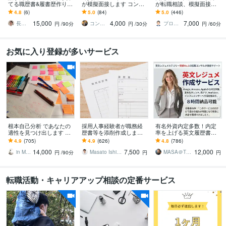
てる職歴書&履書歴作りま
が模擬面接します コンサ
が転職相談、模擬面接し
す 即日納品可！年間300
ルケース面接対策@外資
ます ★安心&実績プラチ
4.8
(6)
5.0
(84)
5.0
(446)
名を成功に導く現役エー
戦コンマネージャー＆面
ナ★質問や相談は無制限
15,000
4,000
7,000
ジェントが作成！
接官
｜面接練習もOK！
長谷川さん（はせがわさん）
コンサルぴえろ
プロ人事３段 さとう
円
/90分
円
/30分
円
/60分
お気に入り登録が多いサービス
根本自己分析 であなたの
採用人事経験者が職務経
有名外資内定多数！内定
適性を見つけ出します 就
歴書等を添削作成します
率を上げる英文履歴書作
職・転職でお悩みの方、
人事×元リクのプロエージ
ります 人気実績No.1、有
4.9
(705)
4.9
(626)
4.8
(786)
自分自身をもっと知りた
ェントが支援/支援実績62
名人も御用達ワンランク
14,000
7,500
12,000
い方へ
6件以上
上の英文レジュメ！
in Myself
Masato Ishiguro
MASA＠TOP転職プロフェッショナル
円
/90分
円
円
転職活動・キャリアアップ相談の定番サービス