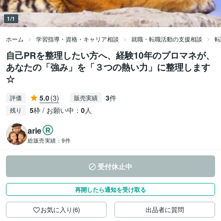
1/1
ホーム
学習指導・資格・キャリア相談
就職・転職活動の支援相談
転
自己PRを整理したい方へ、経験10年のプロマネが、
あなたの「強み」を「３つの熱い力」に整理します
☆
5.0
(3)
3
件
評価
販売実績
5
枠 / お願い中：
0
人
残り
arie
総販売実績：
9件
受付休止中
再開したら通知を受け取る
お気に入り(6)
出品者に質問