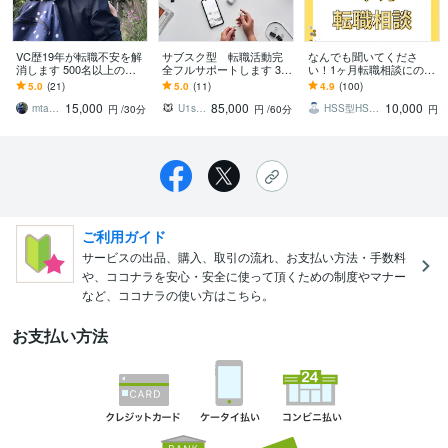
VC歴19年が転職不安を解
サブスク型 転職活動完
なんでも聞いてくださ
消します 500名以上の経
全フルサポートします 30
い！1ヶ月転職相談にのり
営者を見たVCが、キャリ
日85,000円 無制限で書類
ます メッセージのみで安
5.0
(21)
5.0
(11)
4.9
(100)
アを共に整理します。
添削から面接まで対策
心★初めての転職・職歴
15,000
85,000
10,000
が多い方に強みあり！
mtaka1219
U1support
HSS型HSPしんた｜価値観発掘コーチ
円
/30分
円
/60分
円
ご利用ガイド
サービスの出品、購入、取引の流れ、お支払い方法・手数料
や、ココナラを安心・安全に使って頂くための制度やマナー
など、ココナラの使い方はこちら。
お支払い方法