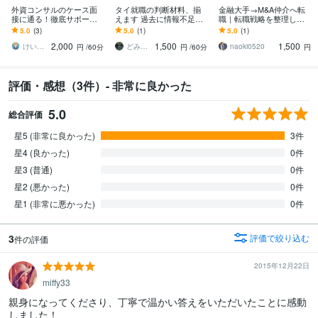
外資コンサルのケース面
タイ就職の判断材料、揃
金融大手→M&A仲介へ転
接に通る！徹底サポート
えます 過去に情報不足で
職｜転職戦略を整理しま
します 20代・30代前半／
苦労した私が、今は事実
す 金融大手、上場M&A仲
5.0
(3)
5.0
(1)
5.0
(1)
未経験・IT人材／元面接
ベースでお伝えします
介、老舗中堅企業への転
2,000
1,500
1,500
官による模擬面接
職経験者
けいてぃ＠コンサル転職アドバイザー
どみりーまん
naoki0520
円
/60分
円
/60分
円
評価・感想（3件）- 非常に良かった
5.0
総合評価
星5 (非常に良かった)
3件
星4 (良かった)
0件
星3 (普通)
0件
星2 (悪かった)
0件
星1 (非常に悪かった)
0件
3
評価で絞り込む
件の評価
2015年12月22日
miffy33
親身になってくださり、丁寧で温かい答えをいただいたことに感動
しました！
