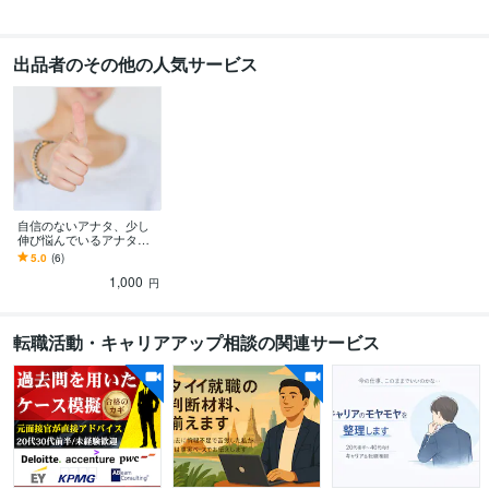
出品者のその他の人気サービス
自信のないアナタ、少し
伸び悩んでいるアナタ
を、経験10年のプロマネ
5.0
(6)
が、褒めて伸ばします☆
1,000
円
転職活動・キャリアアップ相談の関連サービス