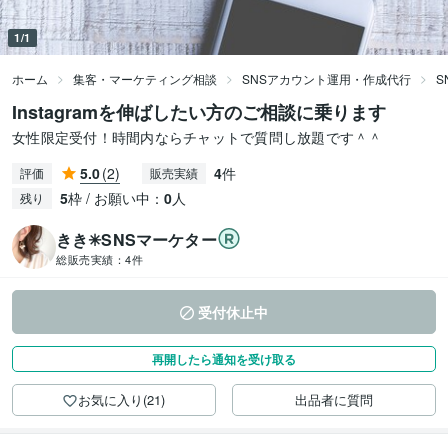
1/1
ホーム
集客・マーケティング相談
SNSアカウント運用・作成代行
S
Instagramを伸ばしたい方のご相談に乗ります
女性限定受付！時間内ならチャットで質問し放題です＾＾
5.0
(2)
4
件
評価
販売実績
5
枠 / お願い中：
0
人
残り
きき✳︎SNSマーケター
総販売実績：
4件
受付休止中
再開したら通知を受け取る
お気に入り(21)
出品者に質問