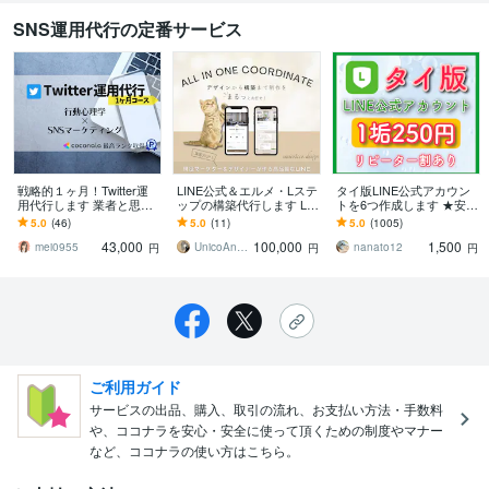
SNS運用代行の定番サービス
戦略的１ヶ月！Twitter運
LINE公式＆エルメ・Lステ
タイ版LINE公式アカウン
用代行します 業者と思わ
ップの構築代行します LIN
トを6つ作成します ★安価
せない！運用立ち上げサ
E導線×マーケ設計xデザイ
で高品質★何垢でも可能
5.0
(46)
5.0
(11)
5.0
(1005)
ポートあり！
ンで「売れる仕組み」を
★2週間保証★
43,000
100,000
1,500
自動化
mei0955
UnicoAndCo Design
nanato12
円
円
円
ご利用ガイド
サービスの出品、購入、取引の流れ、お支払い方法・手数料
や、ココナラを安心・安全に使って頂くための制度やマナー
など、ココナラの使い方はこちら。