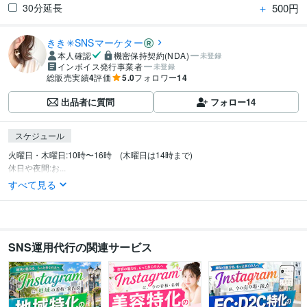
＋
500円
30分延長
きき✳︎SNSマーケター
本人確認
機密保持契約(NDA)
未登録
インボイス発行事業者
未登録
総販売実績
4
評価
5.0
フォロワー
14
出品者に質問
フォロー
14
スケジュール
火曜日・木曜日:10時〜16時　(木曜日は14時まで)

休日や夜間:お...
すべて見る
SNS運用代行の関連サービス