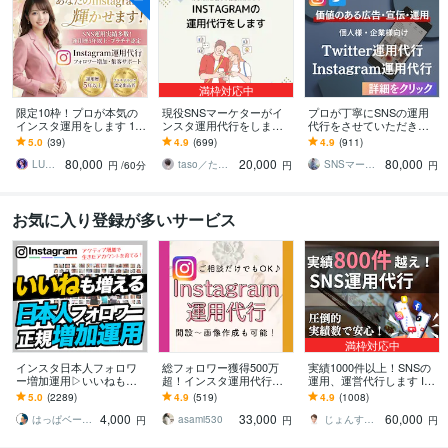
満枠対応中
限定10枠！プロが本気の
現役SNSマーケターがイ
プロが丁寧にSNSの運用
インスタ運用をします 1ヶ
ンスタ運用代行をします
代行をさせていただきま
月間/完全丸投げOK！あな
『画像制作のみ』から
す Instagram運用代行サー
5.0
(39)
4.9
(699)
4.9
(911)
たのSNS運用担当者にな
『全部おまかせ』まで！
ビス
80,000
20,000
80,000
ります
最適プランを提案！
LUNA ☽✰ママインフルエンサー
taso／たそ｜SNSマーケター
SNSマーケティング「かりん」AsoBi
円
/60分
円
円
お気に入り登録が多いサービス
満枠対応中
インスタ日本人フォロワ
総フォロワー獲得500万
実績1000件以上！SNSの
ー増加運用▷いいねも増
超！インスタ運用代行し
運用、運営代行します Ins
えます ▶︎「数」＋「本
ます Instagramで集客/売
tagram,Twitter,TikTok等運
5.0
(2289)
4.9
(519)
4.9
(1008)
物」の増加▷当店独自ア
上UP/収益化を実現！
用です
4,000
33,000
60,000
クティブフォロワー増加
はっぱベース by santa
asami530
じょんすみす＠SNSマーケター
円
円
円