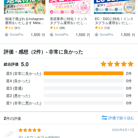
地域で選ばれるInstagram
美容業界に特化！インス
EC・D2Cに特化！インス
運用をいたします Meta広
タグラム運用をいたしま
タグラム運用をいたしま
告運用も！Facebook・Th
す Meta広告運用も！Face
す Meta広告運用も！Face
5.0
(31)
5.0
(38)
5.0
(12)
readsも連携！
book・Threadsも連携！
book・Threadsも連携！
1,500
1,500
1,500
SocialPro
SocialPro
SocialPro
円
円
円
評価・感想（2件）- 非常に良かった
5.0
総合評価
星5 (非常に良かった)
2件
星4 (良かった)
0件
星3 (普通)
0件
星2 (悪かった)
0件
星1 (非常に悪かった)
0件
2
評価で絞り込む
件の評価
2022年8月11日
占いカウンセラーallegro