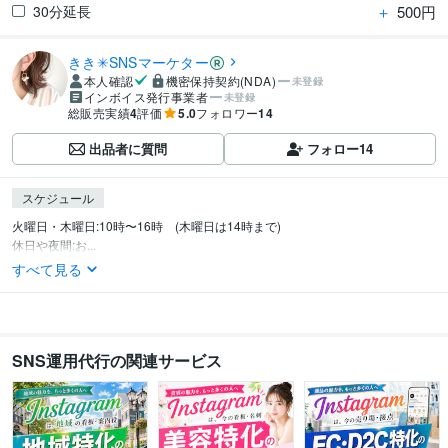
＋
500円
30分延長
きき✳︎SNSマーケター
本人確認
機密保持契約(NDA)
未登録
インボイス発行事業者
未登録
総販売実績
4
評価
5.0
フォロワー
14
出品者に質問
フォロー
14
スケジュール
火曜日・木曜日:10時〜16時　(木曜日は14時まで)

休日や夜間:お...
すべて見る
SNS運用代行の関連サービス