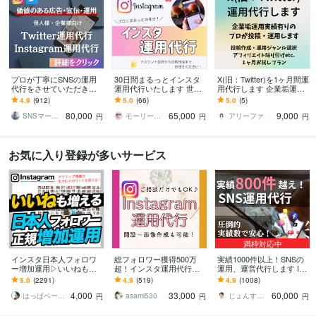
プロが丁寧にSNSの運用
30日間まるっとインスタ
X(旧：Twitter)を1ヶ月間運
代行をさせていただきま
運用代行いたします 世界
用代行します 企業垢運
す Instagram運用代行サー
観やブランド力を大切に
用・バズ実績有りのプロ
4.9
(912)
5.0
(66)
5.0
(5)
ビス
しながらあなたの代わり
が運用します
80,000
65,000
9,000
に運用します
SNSマーケティング「かりん」AsoBi
モーリー｜インスタアドバイザー
アリーファ
円
円
円
お気に入り登録が多いサービス
満枠対応中
インスタ日本人フォロワ
総フォロワー獲得500万
実績1000件以上！SNSの
ー増加運用▷いいねも増
超！インスタ運用代行し
運用、運営代行します Ins
えます ▶︎「数」＋「本
ます Instagramで集客/売
tagram,Twitter,TikTok等運
5.0
(2291)
4.9
(519)
4.9
(1008)
物」の増加▷当店独自ア
上UP/収益化を実現！
用です
4,000
33,000
60,000
クティブフォロワー増加
はっぱベース by santa
asami530
じょんすみす＠SNSマーケター
円
円
円