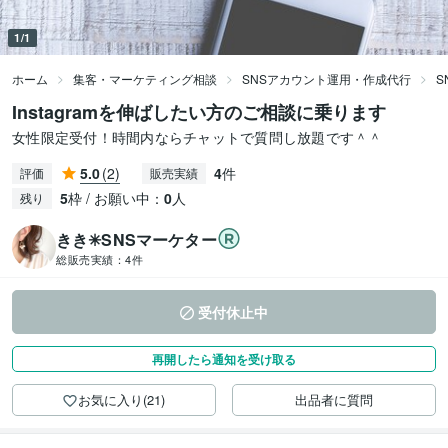
1/1
ホーム
集客・マーケティング相談
SNSアカウント運用・作成代行
S
Instagramを伸ばしたい方のご相談に乗ります
女性限定受付！時間内ならチャットで質問し放題です＾＾
5.0
(2)
4
件
評価
販売実績
5
枠 / お願い中：
0
人
残り
きき✳︎SNSマーケター
総販売実績：
4件
受付休止中
再開したら通知を受け取る
お気に入り(21)
出品者に質問