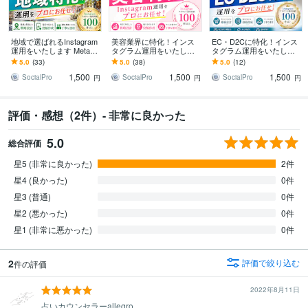
地域で選ばれるInstagram
美容業界に特化！インス
EC・D2Cに特化！インス
運用をいたします Meta広
タグラム運用をいたしま
タグラム運用をいたしま
告運用も！Facebook・Th
す Meta広告運用も！Face
す Meta広告運用も！Face
5.0
(33)
5.0
(38)
5.0
(12)
readsも連携！
book・Threadsも連携！
book・Threadsも連携！
1,500
1,500
1,500
SocialPro
SocialPro
SocialPro
円
円
円
評価・感想（2件）- 非常に良かった
5.0
総合評価
星5 (非常に良かった)
2件
星4 (良かった)
0件
星3 (普通)
0件
星2 (悪かった)
0件
星1 (非常に悪かった)
0件
2
評価で絞り込む
件の評価
2022年8月11日
占いカウンセラーallegro