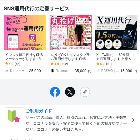
SNS運用代行の定番サービス
インスタ運用代行をSNS
丸投げOK！インスタグラ
X（Twitter）｜60投稿＋1
マーケターがします 150
ム運用代行します SNSマ
カ月運用します 文章＆X
件以上運用実績あり！画
ーケ有資格者！広告運用
のプロによるポスト作成
5.0
(45)
4.9
(112)
5.0
(98)
像制作込み価格
付きで速成果とアカウン
と運用をお手ごろ価格で
25,000
35,000
15,000
ト構築へ
お届け！
K｜マーケッター＆モデラー漫画家
Roseraie ～ロズレ～
PREMO｜SEO記事＆X運用の専門家
円
円
円
ご利用ガイド
サービスの出品、購入、取引の流れ、お支払い方法・手数料
や、ココナラを安心・安全に使って頂くための制度やマナー
など、ココナラの使い方はこちら。