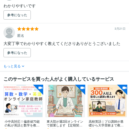
わかりやすいです
参考になった
3月21日
匿名
大変丁寧でわかりやすく教えてくださりありがとうございました
参考になった
もっと見る
このサービスを買った人がよく購入しているサービス
小中高対応！偏差値70超
東大院が週2回オンライン
高校英語｜プロ講師が基
の私が英語と数学を教え
で授業します 【定期契
礎から大学受験まで教え
ます 指導歴13年で500名
約】週2回の授業契約コー
ます 定期テスト・共通テ