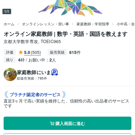
1/1
ホーム
オンラインレッスン・習い事
家庭教師・学習指導
小中高・全
オンライン家庭教師 | 数学・英語・国語を教えます
京都大学数学専攻, TOEIC965
5.0
(505)
615
件
評価
販売実績
4
枠 / お願い中：
2
人
残り
家庭教師にいま
総販売実績：
785件
プラチナ認定者の
サービス
直近3ヶ月で高い実績を維持した、信頼性の高い出品者のサービス
です
購入画面に進む