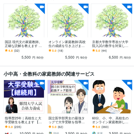
国語 現代文の家庭教師。
オンライン家庭教師/高校
京都大学数学専攻が大学
正確な読解を教えます 難
生の成績を引き上げます
院入試の数学を対策しま
関大対策OK。読解・言語
京都大学数学専攻 / TOEI
す 京都大学数学専攻 | 京
4.8
(32)
5.0
(18)
5.0
(44)
化能力の向上は他教科の
C得点率97%
大院数学科専門科目満点
5,500
5,500
6,500
成績UPにも
の実力
円
/60分
円
/60分
円
/60分
小中高・全教科の家庭教師の関連サービス
指導歴25年｜高校生と大
国立医学部男女の最強タ
60分、小、中、高校生の
学受験生を教えます 【継
ッグで大学受験を指導し
オンライン家庭教師しま
続用】英語、数学、物
ます 各々の得意を生かす
す 高校生は英語、小学
5.0
(235)
5.0
(62)
5.0
(360)
理、化学の難関大学・医
死角なし指導！性別の希
生、中学生は英語ほか、
10,000
3,500
3,500
学部受験指導
望にも柔軟に対応！
全教科に対応します。
オンライン家庭教師のUp先生
現役国立医学部生 オンライン家庭教師
若葉先生の英語教室
円
/60分
円
/60分
円
/60分