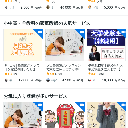
5.0
(792)
-
(5)
5.0
(71)
指導の私が、わかる楽し
ス
スト・大学受験対策／完
2,500
40,000
5,000
さ気づかせます！
全1対1の英語指導
しまうまたかし＠英語数学成績UPメソッド
オンライン家庭教師 DEN
雨宮 大和｜英語の家庭教師／個別指導
円
/60分
円
/60分
円
/50分
小中高・全教科の家庭教師の人気サービス
月4コマ│塾講師がオンラ
プロ塾講師がオンライン
指導歴25年｜高校生と大
イン家庭教師いたします 5
で家庭教師します 小学生
学受験生を教えます 【継
0分授業×4コマ（授業＋板
／中学生／高校生対象の
続用】英語、数学、物
5.0
(203)
5.0
(783)
5.0
(235)
書のみ）
授業をします
理、化学の難関大学・医
12,000
4,500
10,000
学部受験指導
菊地凪桜（なぎさ）＠なぎさ算数研究所
kayo_chan
オンライン家庭教師のUp先生
円
/60分
円
/60分
円
/60分
お気に入り登録が多いサービス