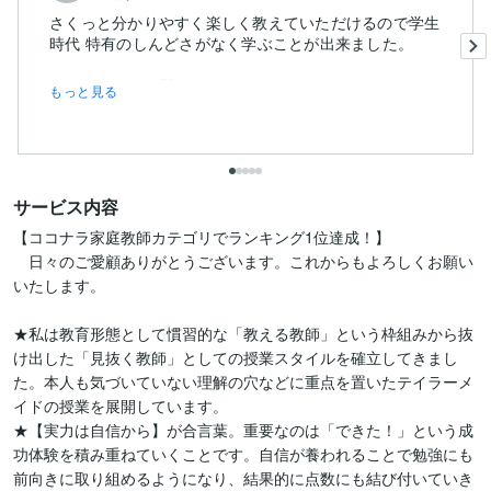
さくっと分かりやすく楽しく教えていただけるので学生
時代 特有のしんどさがなく学ぶことが出来ました。
またよろしくお願い...
もっと見る
サービス内容
【ココナラ家庭教師カテゴリでランキング1位達成！】

　日々のご愛顧ありがとうございます。これからもよろしくお願い
いたします。

★私は教育形態として慣習的な「教える教師」という枠組みから抜
け出した「見抜く教師」としての授業スタイルを確立してきまし
た。本人も気づいていない理解の穴などに重点を置いたテイラーメ
イドの授業を展開しています。

★【実力は自信から】が合言葉。重要なのは「できた！」という成
功体験を積み重ねていくことです。自信が養われることで勉強にも
前向きに取り組めるようになり、結果的に点数にも結び付いていき