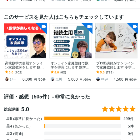
このサービスを見た人はこちらもチェックしています
高校数学の個別オンライ
オンライン家庭教師で数
プロ塾講師がオンライン
ン家庭教師をします 数学
学を得意にします 数学の
で家庭教師します 小学生
が楽しくなる体験を！
「論理」を学び、「分か
／中学生／高校生対象の
5.0
(102)
5.0
(62)
5.0
(783)
（体験授業として初回割
った！」をつくる個別指
授業をします
6,000
5,000
4,500
引中です）
導
けーさくの数学教室
黒川真宙丨論理で学ぶ数学の個別指導
kayo_chan
円
/60分
円
/60分
円
/60分
評価・感想（505件）- 非常に良かった
5.0
総合評価
星5 (非常に良かった)
499件
星4 (良かった)
5件
星3 (普通)
0件