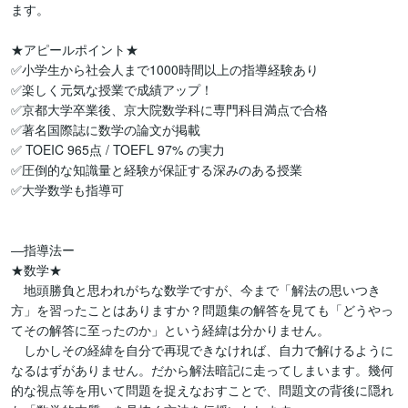
ます。

★アピールポイント★

✅小学生から社会人まで1000時間以上の指導経験あり

✅楽しく元気な授業で成績アップ！

✅京都大学卒業後、京大院数学科に専門科目満点で合格

✅著名国際誌に数学の論文が掲載

✅ TOEIC 965点 / TOEFL 97% の実力

✅圧倒的な知識量と経験が保証する深みのある授業

✅大学数学も指導可

―指導法ー

★数学★

　地頭勝負と思われがちな数学ですが、今まで「解法の思いつき
方」を習ったことはありますか？問題集の解答を見ても「どうやっ
てその解答に至ったのか」という経緯は分かりません。

　しかしその経緯を自分で再現できなければ、自力で解けるように
なるはずがありません。だから解法暗記に走ってしまいます。幾何
的な視点等を用いて問題を捉えなおすことで、問題文の背後に隠れ