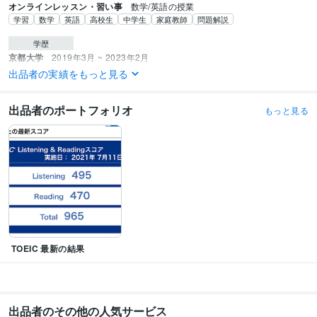
オンラインレッスン・習い事
数学/英語の授業
学習
数学
英語
高校生
中学生
家庭教師
問題解説
学歴
京都大学
2019年3月 ~ 2023年2月
京都大学大学院
2023年3月 ~ 現在
出品者の実績をもっと見る
出品者のポートフォリオ
もっと見る
TOEIC 最新の結果
出品者のその他の人気サービス