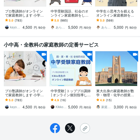
プロ塾講師がオンライン
中学受験国語、社会のオ
中学生☆思考力を鍛える
で家庭教師します 小学生
ンライン家庭教師をしま
オンライン家庭教師をし
／中学生／高校生対象の
す 歴19年のプロ講師で
ます 国数英社対応！歴19
5.0
(783)
5.0
(985)
5.0
(569)
授業をします
す！根っこの力を鍛えて
年のプロ講師が根っこか
4,500
5,500
5,000
実力アップへ！
ら力を伸ばします！
kayo_chan
あらむ＠スケジュール欄をご確認ください
あらむ＠スケジュール欄をご確認ください
円
/60分
円
/60分
円
/60分
小中高・全教科の家庭教師の定番サービス
プロ塾講師がオンライン
中学受験│トッププロ講師
東大出身の家庭教師が数
で家庭教師します 小学生
│オンライン個別指導しま
学・物理・化学の授業し
／中学生／高校生対象の
す プロ講師歴30年★指導
ます 成績アップから大学
5.0
(783)
4.9
(16)
4.9
(15)
授業をします
生徒数500名超★全教科対
受験対策までお任せくだ
4,500
5,000
3,000
応できます！
さい。
kayo_chan
Kikko先生 プロ家庭教師
家庭教師・オンライン
円
/60分
円
/60分
円
/60分