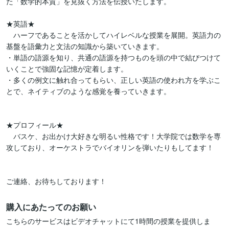
た「数学的本質」を見抜く方法を伝授いたします。

★英語★

　ハーフであることを活かしてハイレベルな授業を展開。英語力の
基盤を語彙力と文法の知識から築いていきます。

・単語の語源を知り、共通の語源を持つものを頭の中で結びつけて
いくことで強固な記憶が定着します。

・多くの例文に触れ合ってもらい、正しい英語の使われ方を学ぶこ
とで、ネイティブのような感覚を養っていきます。

★プロフィール★ 

　バスケ、お出かけ大好きな明るい性格です！大学院では数学を専
攻しており、オーケストラでバイオリンを弾いたりもしてます！

ご連絡、お待ちしております！
購入にあたってのお願い
こちらのサービスはビデオチャットにて1時間の授業を提供しま