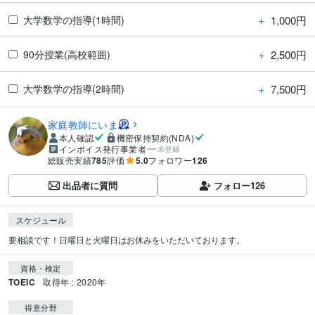
＋
1,000円
大学数学の指導(1時間)
＋
2,500円
90分授業(高校範囲)
＋
7,500円
大学数学の指導(2時間)
家庭教師にいま
本人確認
機密保持契約(NDA)
インボイス発行事業者
未登録
総販売実績
785
評価
5.0
フォロワー
126
出品者に質問
フォロー
126
スケジュール
要相談です！日曜日と火曜日はお休みをいただいております。
資格・検定
TOEIC
取得年 : 2020年
得意分野