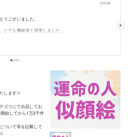
25日前
とうございました。
実
絵
、とても興味深く拝見しました。
っ
ま.
も
たします☆

テゴリにて出品してお
を開始してから1万2千件
について等を記載して

