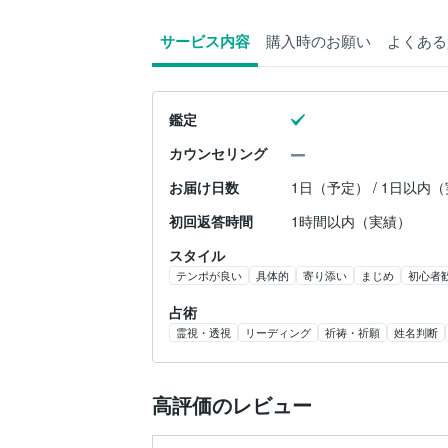
サービス内容
購入時のお願い
よくある
鑑定
カウンセリング
お届け日数
1日（予定） / 1日以内
初回返答時間
1時間以内（実績）
スタイル
テンポが良い
具体的
寄り添い
まじめ
初心者
占術
霊視・透視
リーディング
祈祷・祈願
姓名判断
高評価のレビュー