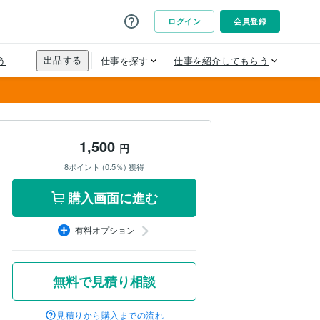
1,500
円
8ポイント (0.5％) 獲得
購入画面に進む
有料オプション
無料で見積り相談
見積りから購入までの流れ