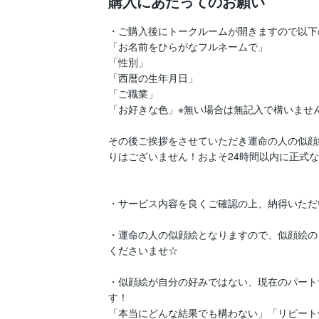
購入にあたってのお願い
・ご購入後にトークルームが開きますので以下
「お名前をひらがなフルネームで」

「性別」

「西暦の生年月日」

「ご職業」

「お好きな色」※無い場合は無記入で構いません
その後ご挨拶をさせていただき運命の人の似顔
りはございません！およそ24時間以内に正式な
・サービス内容を良くご確認の上、納得いただ
・運命の人の似顔絵となりますので、似顔絵の
くださいませ☆

・似顔絵が自分の好みではない、現在のパート
す！

「本当にどんな結果でも構わない」「リピート