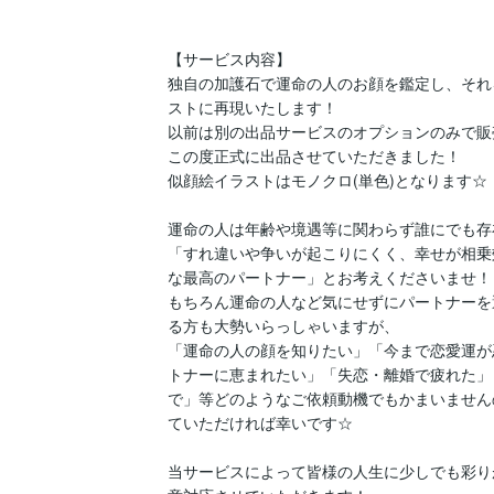
【サービス内容】

独自の加護石で運命の人のお顔を鑑定し、それ
ストに再現いたします！

以前は別の出品サービスのオプションのみで販
この度正式に出品させていただきました！

似顔絵イラストはモノクロ(単色)となります☆

運命の人は年齢や境遇等に関わらず誰にでも存
「すれ違いや争いが起こりにくく、幸せが相乗
な最高のパートナー」とお考えくださいませ！

もちろん運命の人など気にせずにパートナーを
る方も大勢いらっしゃいますが、

「運命の人の顔を知りたい」「今まで恋愛運が
トナーに恵まれたい」「失恋・離婚で疲れた」
で」等どのようなご依頼動機でもかまいません
ていただければ幸いです☆

当サービスによって皆様の人生に少しでも彩り