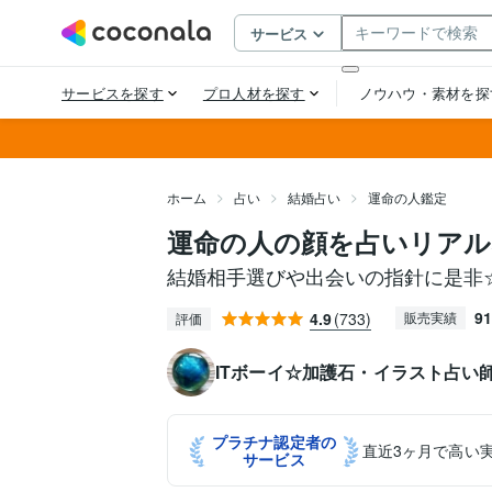
ホーム
占い
結婚占い
運命の人鑑定
運命の人の顔を占いリアル
結婚相手選びや出会いの指針に是非
91
4.9
(733)
販売実績
評価
ITボーイ☆加護石・イラスト占い
プラチナ認定者の
直近3ヶ月で高い
サービス