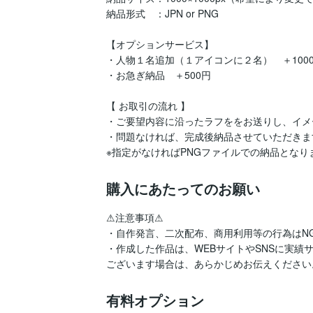
納品形式　：JPN or PNG

【オプションサービス】

・人物１名追加（１アイコンに２名）　＋1000
・お急ぎ納品　＋500円

【 お取引の流れ 】

・ご要望内容に沿ったラフををお送りし、イメ
・問題なければ、完成後納品させていただきます
※指定がなければPNGファイルでの納品となり
購入にあたってのお願い
⚠注意事項⚠

・自作発言、二次配布、商用利用等の行為はNG
・作成した作品は、WEBサイトやSNSに実
ございます場合は、あらかじめお伝えください
有料オプション