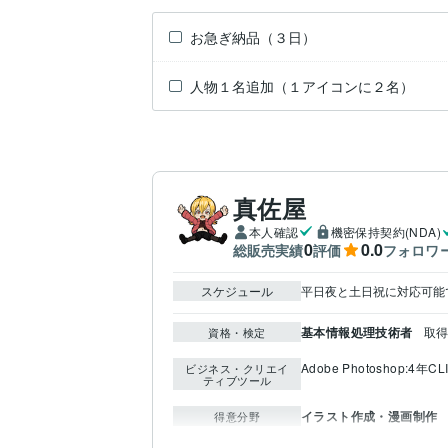
お急ぎ納品（３日）
人物１名追加（１アイコンに２名）
真佐屋
本人確認
機密保持契約(NDA)
0
0.0
総販売実績
評価
フォロワ
スケジュール
平日夜と土日祝に対応可能
基本情報処理技術者
取得
資格・検定
Adobe Photoshop:4年
CL
ビジネス・クリエイ
ティブツール
イラスト作成・漫画制作
得意分野