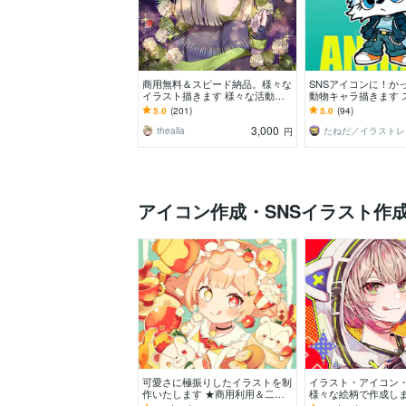
商用無料＆スピード納品。様々な
SNSアイコンに！か
イラスト描きます 様々な活動で
動物キャラ描きます 
使用するイラストが必要な方へ。
系！かっこかわいい
5.0
(201)
5.0
(94)
成｜修正無制限
3,000
thealla
た
円
アイコン作成・SNSイラスト作
可愛さに極振りしたイラストを制
イラスト・アイコン
作いたします ★商用利用＆二次
様々な絵柄で作成しま
利用込み！ミニキャラは小物２点
可！似顔絵・ブログ