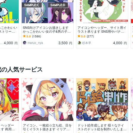
っこかわいい
SNS向けアイコンお描きします
アイコンやヘッダー、サイト用イ
ストリート
かっこかわいい女の子&男の子の
ラスト承ります SNS用やバナー
動物キャラ作
アイコンイラストをお描きします
用画像等に！ゆるいイラストで個
5.0
(1586)
5.0
(277)
性を出せます
4,000
3,500
4,000
ねだ／イラストレーター
maruo_nya
杉本早
円
円
円
成の人気サービス
・ヘッダー
アイコン、一枚絵☆立ち絵、目を
ドット絵作成します 様々なテイ
す 商用
引くイラスト描きます イリア
ストのドット絵を制作いたしま
・インスタ・
ム、サムネ、live2D、YouTube、
す。