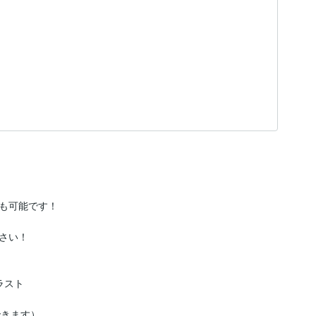
も可能です！

い！

スト

できます）
