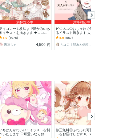
満枠対応中
満枠対応中
アイコン〜１枚絵まで温かみのあ
ビジネス◎おしゃれで清潔感のあ
アイコン、サム
るイラストを描きます ★ココナ
るイラスト描きます 大人かわい
様々なイラスト描
ラ自体が初めての方も、お気軽に
いアイコンで信頼度UP！インス
tuberさん、
5.0
(1075)
5.0
(557)
4.9
(15)
ご相談ください♪★
タ・ココナラ用に
信、各種活動用
4,500
4,000
黒豆ちゃ
ちょこ｜印象と信頼を形にするアイコン職人
ぬ ぬ
円
円
いちばんかわいい！イラストを制
修正無料◎ふわふわ可愛いイラス
ドット絵アイコ
作いたします ♡可愛いならおま
トをお届けします X、YouTube、
わいいドット絵
かせ！なんでも可愛くしちゃいま
グッズなど様々な用途で使用可能
NS用アイコン