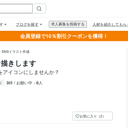
会員登録で10％割引クーポンを獲得！
・SNSイラスト作成
お描きします
をアイコンにしませんか？
3
枠 / お願い中：
0
人
り
お気に入り（2）