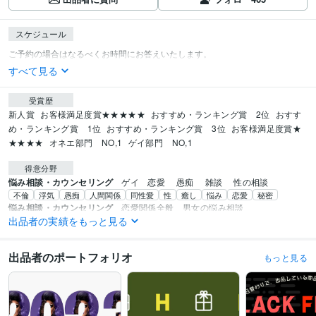
スケジュール
すべて見る
受賞歴
新人賞
お客様満足度賞★★★★★
おすすめ・ランキング賞　2位
おすす
め・ランキング賞　1位
おすすめ・ランキング賞　3位
お客様満足度賞★
★★★★
オネエ部門　NO,1
ゲイ部門　NO,1
得意分野
悩み相談・カウンセリング
ゲイ　恋愛　 愚痴　 雑談 　性の相談
不倫
浮気
愚痴
人間関係
同性愛
性
癒し
悩み
恋愛
秘密
悩み相談・カウンセリング
恋愛関係全般　男女の悩み相談
出品者の実績をもっと見る
性
恋人
不倫
浮気
不満
片思い
マンネリ
悩み
男女
愚痴
出品者のポートフォリオ
もっと見る