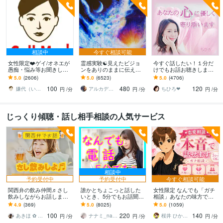
相談中
今すぐ相談可能
女性限定❤️ゲイ/オネエが
霊感実験☯️見えたビジョ
今すぐ話したい！１分だ
愚痴・悩み等お聞きしま
ンをありのままに伝えま
けでもお話お聴きします
す 女性限定！ゲイ/オネエ
す ♦️霊感✨気の流れ☘️タロ
秘密でも、悩みでも、甘
5.0
(2606)
5.0
(6523)
5.0
(4706)
が恋愛/人間関係など何で
ット 見えた映像を具体
えたいな～でも何でもOK
100
480
120
も聞くわよ！
的に伝えます
です♪
嫌代（いやよ）
アルカディア
ちひろ❤
円
/分
円
/分
円
/分
じっくり傾聴・話し相手相談の人気サービス
相談中
予約受付中
予約受付中
今すぐ相談可能
関西弁の飲み仲間♬さし
誰かとちょこっと話した
女性限定 なんでも「ガチ
飲みしながらお話します
いとき、5分でもお話聞き
相談」あなたの味方で話
何となく話したい✨酔った
ます 疲れた～、でもカウ
ます 男性目線で、あなた
4.9
(369)
5.0
(8025)
5.0
(1059)
時のいい気分のまま⭐︎お話
ンセリングじゃない、な
の恋の“答え”を言葉にしま
100
220
140
しましょう
んとなく雑談聞いて～
す。
あきほ ✿ 元気を届ける関西女子✨
ナナミ_nanami
桜井 ひかる｜経験豊富の恋愛相談室
円
/分
円
/分
円
/分