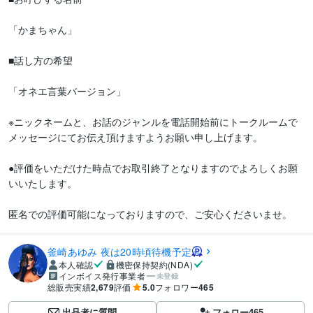
「かまちゃん」

■話し方の希望

「オネエ言葉バージョン」

※ニックネームと、お話のジャンルを電話開始前にトークルームで
メッセージにてお伝え頂けますようお願い申し上げます。

●評価をいただけた時点でお取引終了となりますのでよろしくお願
いいたします。

匿名での評価可能になっておりますので、ご安心くださいませ。
釜崎あゆみ 夜は20時頃待機予定
本人確認
機密保持契約(NDA)
インボイス発行事業者
未登録
総販売実績
2,679
評価
5.0
フォロワー
465
出品者に質問
フォロー
465