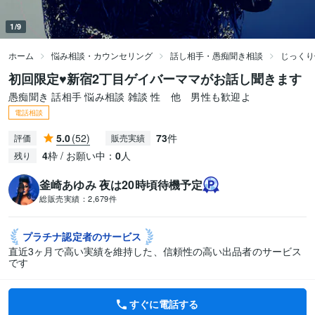
1/9
ホーム
悩み相談・カウンセリング
話し相手・愚痴聞き相談
じっくり
初回限定♥新宿2丁目ゲイバーママがお話し聞きます
愚痴聞き 話相手 悩み相談 雑談 性 他 男性も歓迎よ
電話相談
5.0
(52)
73
件
評価
販売実績
4
枠 / お願い中：
0
人
残り
釜崎あゆみ 夜は20時頃待機予定
総販売実績：
2,679件
プラチナ認定者の
サービス
直近3ヶ月で高い実績を維持した、信頼性の高い出品者のサービス
です
すぐに電話する