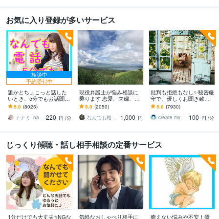
お気に入り登録が多いサービス
相談中
予約受付中
誰かとちょこっと話した
現役弁護士が悩み相談に
批判も拒絶もなし✨秘密厳
いとき、5分でもお話聞き
乗ります 恋愛、夫婦、学
守で、優しくお聞き致し
ます 疲れた～、でもカウ
校、会社、お金，単なる
ます ✨お試し１分から✨
5.0
(8025)
5.0
(2050)
5.0
(7930)
ンセリングじゃない、な
愚痴など何でもOK！
違うかな？と思ったら途
220
1,000
100
んとなく雑談聞いて～
中で切って構いません
ナナミ_nanami
なんでも相談員
create my life
円
/分
円
円
/分
じっくり傾聴・話し相手相談の定番サービス
1分だけでも大丈夫⭐NGな
気軽なおしゃべり相手に
癒えない悩みや不安！優