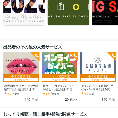
出品者のその他の人気サービス
今すぐ相談可能
今すぐ相談可能
今すぐ相談可能
予約受付中
予約受付中
予約受付中
恋愛相談ゲイバーママ♥新
新宿二丁目ゲイバーママ
ゲイバーママ♥新宿2丁目
宿2丁目がお話聞きます 男
が優しくお話聞ます 男性
ゲイバーママが話を聞き
の気持ちも女の気持ちも
だって大歓迎よ 秘密厳守
ます 職場のお悩み・愚痴
5.0
(486)
5.0
(1853)
4.9
(72)
わかるオネエが話し相手
で何でも聞いちゃうわ→
を今すぐ話をしたいとき
140
120
140
になります。
恋愛‪×
話してスカッとしてね
円
/分
円
/分
円
/分
じっくり傾聴・話し相手相談の関連サービス