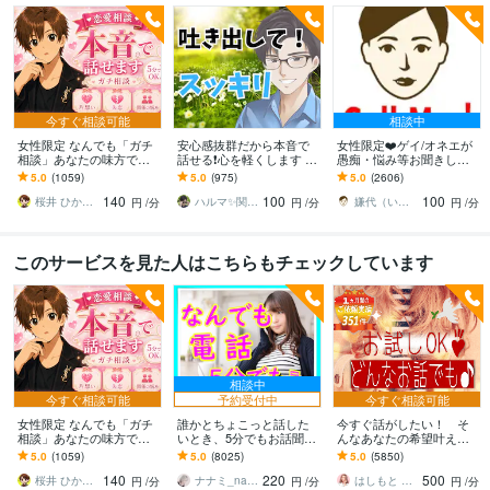
今すぐ相談可能
相談中
女性限定 なんでも「ガチ
安心感抜群だから本音で
女性限定❤️ゲイ/オネエが
相談」あなたの味方で話
話せる❗️心を軽くします あ
愚痴・悩み等お聞きしま
ます 男性目線で、あなた
なたの気持ちを最優先✨否
す 女性限定！ゲイ/オネエ
5.0
(1059)
5.0
(975)
5.0
(2606)
の恋の“答え”を言葉にしま
定せず秘密厳守！愚痴・
が恋愛/人間関係など何で
140
100
100
す。
雑談OK
も聞くわよ！
桜井 ひかる｜経験豊富の恋愛相談室
ハルマ✨関西の傾聴マスター
嫌代（いやよ）
円
/分
円
/分
円
/分
このサービスを見た人はこちらもチェックしています
相談中
今すぐ相談可能
予約受付中
今すぐ相談可能
女性限定 なんでも「ガチ
誰かとちょこっと話した
今すぐ話がしたい！ そ
相談」あなたの味方で話
いとき、5分でもお話聞き
んなあなたの希望叶えま
ます 男性目線で、あなた
ます 疲れた～、でもカウ
す 今日あったことから深
5.0
(1059)
5.0
(8025)
5.0
(5850)
の恋の“答え”を言葉にしま
ンセリングじゃない、な
刻な悩みまで☆何でも打
140
220
500
す。
んとなく雑談聞いて～
ち明けてください。
桜井 ひかる｜経験豊富の恋愛相談室
ナナミ_nanami
はしもと ゆっこ♡救急こころの相談室
円
/分
円
/分
円
/分