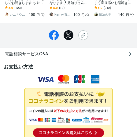
しでお聞きします もやも
なります 人見知りさんも
しく寄り添いお話聴きま
や/不安/なぜかさみしい/秘
大歓迎！あなた専属の話
す 日常のこと/雑談でもい
5.0
(123)
5.0
(19)
5.0
(242)
密がある/あなたが最優
し相手です！
いよ⭐話して(放して)ギフ
100
100
140
先！
トに！
カニ＊やわらかまごころ検定1級
Ken 外資系サラリーマン
魔法の手
円
/分
円
/分
円
/分
電話相談サービスQ&A
お支払い方法