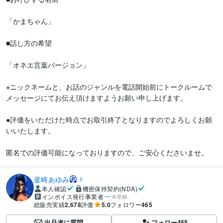
「かまちゃん」

■話し方の希望

「オネエ言葉バージョン」

※ニックネームと、お話のジャンルを電話開始前にトークルームで
メッセージにてお伝え頂けますようお願い申し上げます。

●評価をいただけた時点でお取引終了となりますのでよろしくお願
いいたします。

匿名での評価可能になっておりますので、ご安心くださいませ。
釜崎あゆみ
本人確認
機密保持契約(NDA)
インボイス発行事業者
未登録
総販売実績
2,678
評価
5.0
フォロワー
465
出品者に質問
フォロー
465