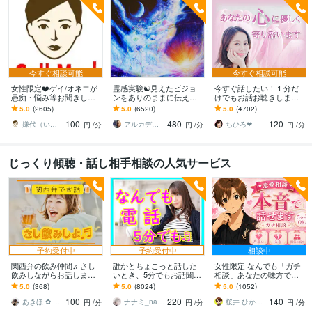
今すぐ相談可能
今すぐ相談可能
女性限定❤️ゲイ/オネエが
霊感実験☯️見えたビジョ
今すぐ話したい！１分だ
愚痴・悩み等お聞きしま
ンをありのままに伝えま
けでもお話お聴きします
す 女性限定！ゲイ/オネエ
す ♦️霊感✨気の流れ☘️タロ
秘密でも、悩みでも、甘
5.0
(2605)
5.0
(6520)
5.0
(4702)
が恋愛/人間関係など何で
ット 見えた映像を具体
えたいな～でも何でもOK
100
480
120
も聞くわよ！
的に伝えます
です♪
嫌代（いやよ）
アルカディア
ちひろ❤
円
/分
円
/分
円
/分
じっくり傾聴・話し相手相談の人気サービス
予約受付中
予約受付中
相談中
関西弁の飲み仲間♬さし
誰かとちょこっと話した
女性限定 なんでも「ガチ
飲みしながらお話します
いとき、5分でもお話聞き
相談」あなたの味方で話
何となく話したい✨酔った
ます 疲れた～、でもカウ
ます 男性目線で、あなた
5.0
(368)
5.0
(8024)
5.0
(1052)
時のいい気分のまま⭐︎お話
ンセリングじゃない、な
の恋の“答え”を言葉にしま
100
220
140
しましょう
んとなく雑談聞いて～
す。
あきほ ✿ 元気を届ける関西女子✨
ナナミ_nanami
桜井 ひかる｜経験豊富の恋愛相談室
円
/分
円
/分
円
/分