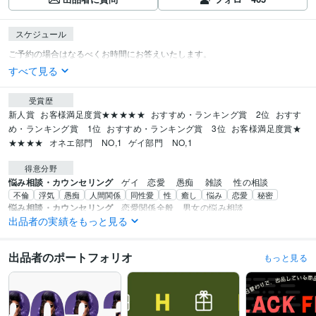
スケジュール
すべて見る
受賞歴
新人賞
お客様満足度賞★★★★★
おすすめ・ランキング賞　2位
おすす
め・ランキング賞　1位
おすすめ・ランキング賞　3位
お客様満足度賞★
★★★★
オネエ部門　NO,1
ゲイ部門　NO,1
得意分野
悩み相談・カウンセリング
ゲイ　恋愛　 愚痴　 雑談 　性の相談
不倫
浮気
愚痴
人間関係
同性愛
性
癒し
悩み
恋愛
秘密
悩み相談・カウンセリング
恋愛関係全般　男女の悩み相談
出品者の実績をもっと見る
性
恋人
不倫
浮気
不満
片思い
マンネリ
悩み
男女
愚痴
出品者のポートフォリオ
もっと見る