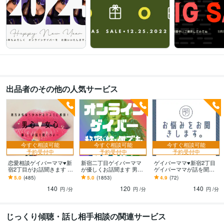
出品者のその他の人気サービス
今すぐ相談可能
今すぐ相談可能
今すぐ相談可能
予約受付中
予約受付中
予約受付中
恋愛相談ゲイバーママ♥新
新宿二丁目ゲイバーママ
ゲイバーママ♥新宿2丁目
宿2丁目がお話聞きます 男
が優しくお話聞ます 男性
ゲイバーママが話を聞き
の気持ちも女の気持ちも
だって大歓迎よ 秘密厳守
ます 職場のお悩み・愚痴
5.0
(485)
5.0
(1853)
4.9
(72)
わかるオネエが話し相手
で何でも聞いちゃうわ→
を今すぐ話をしたいとき
140
120
140
になります。
恋愛‪×
話してスカッとしてね
円
/分
円
/分
円
/分
じっくり傾聴・話し相手相談の関連サービス