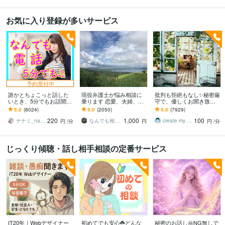
お気に入り登録が多いサービス
予約受付中
誰かとちょこっと話した
現役弁護士が悩み相談に
批判も拒絶もなし✨秘密厳
いとき、5分でもお話聞き
乗ります 恋愛、夫婦、学
守で、優しくお聞き致し
ます 疲れた～、でもカウ
校、会社、お金，単なる
ます ✨お試し１分から✨
5.0
(8024)
5.0
(2050)
5.0
(7929)
ンセリングじゃない、な
愚痴など何でもOK！
違うかな？と思ったら途
220
1,000
100
んとなく雑談聞いて～
中で切って構いません
ナナミ_nanami
なんでも相談員
create my life
円
/分
円
円
/分
じっくり傾聴・話し相手相談の定番サービス
IT20年｜Webデザイナー
初めてでも安心☘️どんな
秘密のお話し㊙️NG無しで