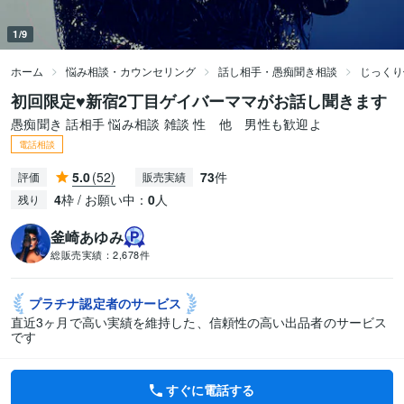
1/9
ホーム
悩み相談・カウンセリング
話し相手・愚痴聞き相談
じっくり
初回限定♥新宿2丁目ゲイバーママがお話し聞きます
愚痴聞き 話相手 悩み相談 雑談 性 他 男性も歓迎よ
電話相談
5.0
(52)
73
件
評価
販売実績
4
枠 / お願い中：
0
人
残り
釜崎あゆみ
総販売実績：
2,678件
プラチナ認定者の
サービス
直近3ヶ月で高い実績を維持した、信頼性の高い出品者のサービス
です
すぐに電話する