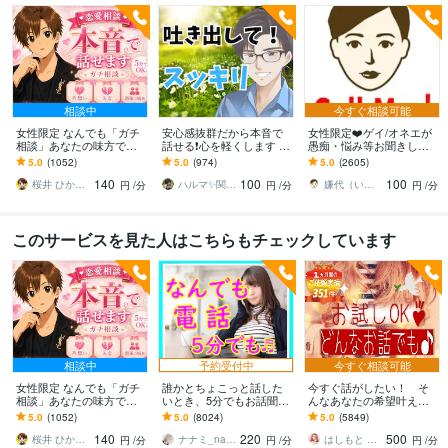
相談中
今すぐ相談可能
女性限定 なんでも「ガチ
安心感抜群だから本音で
女性限定❤️ゲイ/オネエが
相談」あなたの味方で話
話せる❗️心を軽くします あ
愚痴・悩み等お聞きしま
ます 男性目線で、あなた
なたの気持ちを最優先✨否
す 女性限定！ゲイ/オネエ
5.0
(1052)
5.0
(974)
5.0
(2605)
の恋の“答え”を言葉にしま
定せず秘密厳守！愚痴・
が恋愛/人間関係など何で
140
100
100
す。
雑談OK
も聞くわよ！
桜井 ひかる｜経験豊富の恋愛相談室
ハルマ✨関西の傾聴マスター
嫌代（いやよ）
円
/分
円
/分
円
/分
このサービスを見た人はこちらもチェックしています
相談中
予約受付中
今すぐ相談可能
女性限定 なんでも「ガチ
誰かとちょこっと話した
今すぐ話がしたい！ そ
相談」あなたの味方で話
いとき、5分でもお話聞き
んなあなたの希望叶えま
ます 男性目線で、あなた
ます 疲れた～、でもカウ
す 今日あったことから深
5.0
(1052)
5.0
(8024)
5.0
(5849)
の恋の“答え”を言葉にしま
ンセリングじゃない、な
刻な悩みまで☆何でも打
140
220
500
す。
んとなく雑談聞いて～
ち明けてください。
桜井 ひかる｜経験豊富の恋愛相談室
ナナミ_nanami
はしもと ゆっこ♡救急こころの相談室
円
/分
円
/分
円
/分