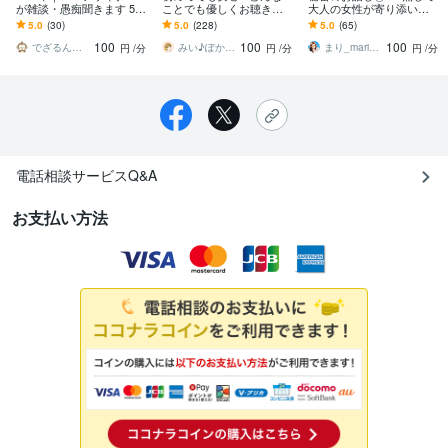
が雑談・愚痴聞きます 5分
ことでも優しくお聴きし
大人の女性が寄り添いま
OK／仕事・恋愛・家族・
ます お試しOK! 相談・ぐ
す 恋愛|夫婦|子供|人間関
5.0
(30)
5.0
(228)
5.0
(65)
人間関係…秘密の話も友
ち・おしゃべり☘️心が軽
系|推し活|心のお悩みや仕
100
100
100
達感覚で！
くなる電話相談
事のお悩み
でざるん＠お話し好きなWebデザイナー
みい♪ぽかぽか部屋 ♪
まり_mari✨️憩い時間♡心に光を灯す
円
/分
円
/分
円
/分
電話相談サービスQ&A
お支払い方法