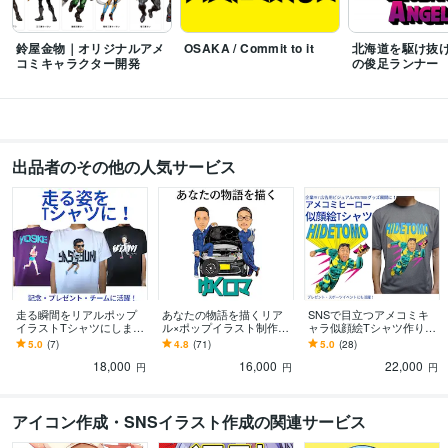
キャラクターデザイン
学歴
鈴屋金物｜オリジナルアメ
OSAKA / Commit to it
北海道を駆け抜け
コミキャラクター開発
の俊足ランナー
ヒューマンアカデミー札幌校
2005年3月 ~ 2007年2月
出品者のその他の人気サービス
走る瞬間をリアルポップ
あなたの物語を描くリア
SNSで目立つアメコミキ
イラストTシャツにします
ル×ポップイラスト制作し
ャラ似顔絵Tシャツ作りま
思い出のレースを、ずっ
ます SNS・音楽・スポー
す 企業PR・YouTube・ア
5.0
(7)
4.8
(71)
5.0
(28)
と残るイラストに
ツ・ビジネスを魅力的に
パレルにも展開可能
18,000
16,000
22,000
表現
円
円
円
アイコン作成・SNSイラスト作成の関連サービス