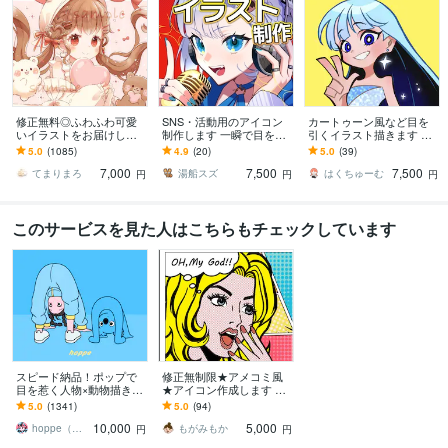
修正無料◎ふわふわ可愛
SNS・活動用のアイコン
カートゥーン風など目を
いイラストをお届けしま
制作します 一瞬で目を惹
引くイラスト描きます SN
す X、YouTube、グッズな
く、映えるカッコ可愛い
Sアイコンや記念イラス
5.0
(1085)
4.9
(20)
5.0
(39)
ど様々な用途で使用可能
ビジュアル
ト、立ち絵、キャラデザ
7,000
7,500
7,500
です◎
におすすめ！
てまりまろ
湯船スズ
はくちゅーむ
円
円
円
このサービスを見た人はこちらもチェックしています
スピード納品！ポップで
修正無制限★アメコミ風
目を惹く人物×動物描きま
★アイコン作成します ビ
す 挿絵・動画・グッズな
ジネス/SNSで目立つ！！
5.0
(1341)
5.0
(94)
ど鮮やかな配色で個性を
配信・YouTubeにも◎
10,000
5,000
出したい方へ
hoppe（ほっぺ）
もがみもか
円
円