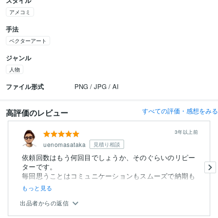
スタイル
アメコミ
手法
ベクターアート
ジャンル
人物
ファイル形式
PNG / JPG / AI
すべての評価・感想をみる
高評価のレビュー
3年以上前
uenomasataka
見積り相談
依頼回数はもう何回目でしょうか、そのぐらいのリピー
ターです。
毎回思うことはコミュニケーションもスムーズで納期も
しっかり...
もっと見る
出品者からの返信