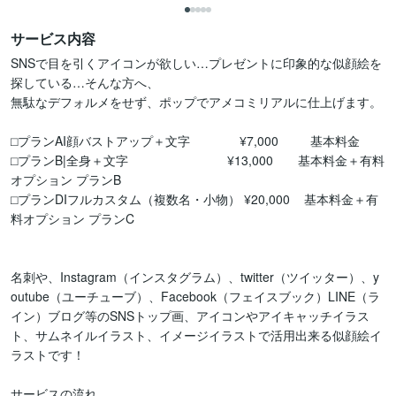
サービス内容
SNSで目を引くアイコンが欲しい…プレゼントに印象的な似顔絵を
探している…そんな方へ、

無駄なデフォルメをせず、ポップでアメコミリアルに仕上げます。

⬜︎プランAI顔バストアップ＋文字　　       ¥7,000  　　基本料金

⬜︎プランB|全身＋文字                            ¥13,000　　基本料金＋有料
オプション プランB

⬜︎プランDIフルカスタム（複数名・小物） ¥20,000    基本料金＋有
料オプション プランC

名刺や、Instagram（インスタグラム）、twitter（ツイッター）、y
outube（ユーチューブ）、Facebook（フェイスブック）LINE（ラ
イン）ブログ等のSNSトップ画、アイコンやアイキャッチイラス
ト、サムネイルイラスト、イメージイラストで活用出来る似顔絵イ
ラストです！

サービスの流れ
