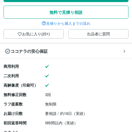
無料で見積り相談
見積りから購入までの流れ
お気に入り(251)
出品者に質問
ココナラの安心保証
商用利用
二次利用
高解像度（印刷可）
無料修正回数
3回
ラフ提案数
無制限
お届け日数
要相談 / 約19日（実績）
初回返答時間
5時間以内（実績）