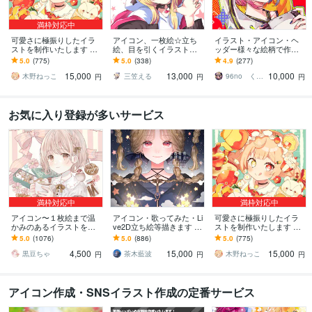
満枠対応中
可愛さに極振りしたイラ
アイコン、一枚絵☆立ち
イラスト・アイコン・ヘ
ストを制作いたします ★
絵、目を引くイラスト描
ッダー様々な絵柄で作成
商用利用＆二次利用込
きます イリアム、サム
します 商用可！似顔絵・
5.0
(775)
5.0
(338)
4.9
(277)
み！ミニキャラは小物２
ネ、live2D、YouTube、歌
ブログ・インスタ・動画
15,000
13,000
10,000
点まで無料！★
ってみたも
配信サムネ等用途様々！
木野ねっこ
三笠える
96no くろの
円
円
円
お気に入り登録が多いサービス
満枠対応中
満枠対応中
アイコン〜１枚絵まで温
アイコン・歌ってみた・Li
可愛さに極振りしたイラ
かみのあるイラストを描
ve2D立ち絵等描きます ち
ストを制作いたします ★
きます ★ココナラ自体が
びキャラや配信用イラス
商用利用＆二次利用込
5.0
(1076)
5.0
(886)
5.0
(775)
初めての方も、お気軽に
ト等、幅広く制作してい
み！ミニキャラは小物２
4,500
15,000
15,000
ご相談ください♪★
ます！
点まで無料！★
黒豆ちゃ
茶木藍波
木野ねっこ
円
円
円
アイコン作成・SNSイラスト作成の定番サービス