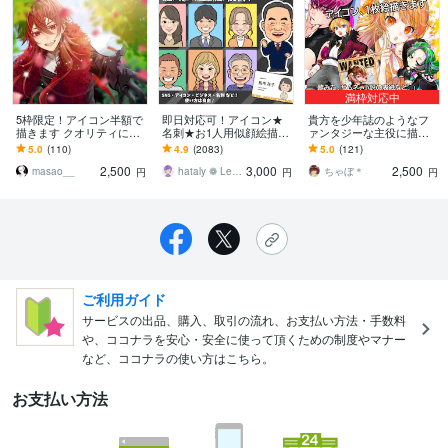
満枠対応中
5枠限定！アイコン半額で
即日対応可！アイコン★
貴方を少年誌のようなフ
描きます クオリティには
名刺★お1人用似顔絵描き
ァンタジーな主役に描き
自信ありなのでお任せく
ます ビビっ！と目をひく
ます アイコンなどデジタ
5.0
(110)
4.9
(2083)
5.0
(121)
ださい！
似顔絵をデータ作成致し
ル、モノクロ、アナログ
2,500
3,000
2,500
ます！
など個性的に
masao__
hataly ❁ Lee／ enme
ちゃぼ＊
円
円
円
ご利用ガイド
サービスの出品、購入、取引の流れ、お支払い方法・手数料
や、ココナラを安心・安全に使って頂くための制度やマナー
など、ココナラの使い方はこちら。
お支払い方法