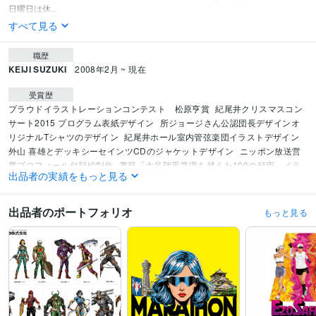
日曜日は休...
すべて見る
職歴
KEIJI SUZUKI
2008年2月 ~ 現在
受賞歴
プラウドイラストレーションコンテスト　松原亨賞
紀尾井クリスマスコン
サート2015 プログラム表紙デザイン
所ジョージさん公認団長デザインオ
リジナルTシャツのデザイン
紀尾井ホール室内管弦楽団イラストデザイン
外山 喜雄とデッキシーセインツCDのジャケットデザイン
ニッポン放送営
業プロフィール似顔絵制作
書籍「大谷翔平常識を越えた100の秘密」イラ
出品者の実績をもっと見る
スト制作
映画「私の見ている世界が全て」にてイラストTシャツの衣装提
供
大谷翔平選手書籍イラスト制作
Shoppe Object新潟燕三条の団扇デザ
イン
『漫画で学べるシリーズ大谷翔平ヒストリー』表紙イラスト制作
出品者のポートフォリオ
もっと見る
ビジネス・クリエイティブツール
Adobe Illustrator:16年
得意分野
イラスト作成・漫画制作
アイコン作成
イラストデザイン
イラスト作成・漫画制作
キャラクターデザイン