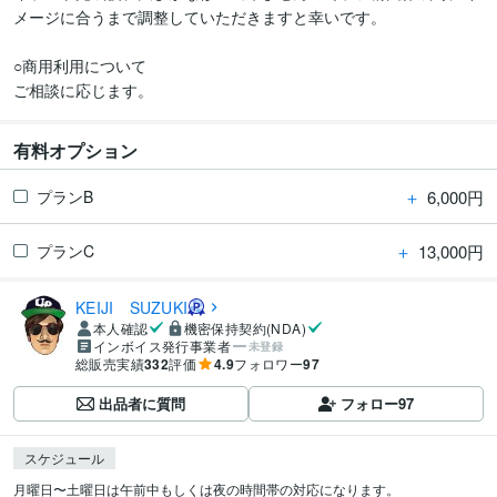
メージに合うまで調整していただきますと幸いです。

○商用利用について

ご相談に応じます。
有料オプション
＋
6,000円
プランB
＋
13,000円
プランC
KEIJI SUZUKI
本人確認
機密保持契約(NDA)
インボイス発行事業者
未登録
総販売実績
332
評価
4.9
フォロワー
97
出品者に質問
フォロー
97
スケジュール
月曜日〜土曜日は午前中もしくは夜の時間帯の対応になります。
