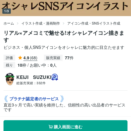
1/3
ホーム
イラスト作成・漫画制作
アイコン作成・SNSイラスト作成
リアル×アメコミで魅せる!オシャレアイコン描きま
す
ビジネス・個人SNSアイコンをオシャレに魅力的に目立たせます
4.9
(68)
77
件
評価
販売実績
10
枠 / お願い中：
0
人
残り
KEIJI SUZUKI
総販売実績：
332件
プラチナ認定者の
サービス
直近3ヶ月で高い実績を維持した、信頼性の高い出品者のサービス
です
購入画面に進む