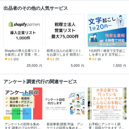
出品者のその他の人気サービス
受付休止中
Shopifyの導入企業リスト
税理士法人の企業リスト
1分20円！格安で文字起こ
を販売します 営業・市場
をお譲りします 税理士/営
しを承ります 文字起こし/
調査・デザイン案にご利
業/リスト/DM/フォーム/営
会議/授業/論文/Youtube/リ
4.8
(23)
4.3
(7)
4.0
(2)
用いただけます。
業リスト
サーチ/調査
25,000
5,000
1,500
円
円
円
アンケート調査代行の関連サービス
アンケートの回答を集め
新規事業/調査/卒論 アン
お手軽にアンケート調
ます 調査のプロが代行し
ケートの回答を集めます
査・回収ができます ブロ