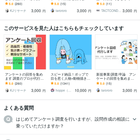
ます アンケート/ブログ記
アンケート/新規事業/市場
グやYouTubeでも使えるア
5.0
(260)
5.0
(15)
5.0
(11)
事/商品・事業開発/卒論/プ
調査/卒業論文/ブログ
ンケート調査いたしま
3,000
3,000
3,000
レスリリース
す！
KJリサーチ
tarororo
TACTCONDUCTOR
円
円
円
このサービスを見た人はこちらもチェックしています
アンケートの回答を集め
スピード納品！ポップで
新規事業/調査/卒論 アン
ます 調査のプロが代行し
目を惹く人物×動物描きま
ケートの回答を集めます
ます アンケート/ブログ記
す 挿絵・動画・グッズな
アンケート/新規事業/市場
5.0
(260)
5.0
(1341)
5.0
(15)
事/商品・事業開発/卒論/プ
ど鮮やかな配色で個性を
調査/卒業論文/ブログ
3,000
10,000
3,000
レスリリース
出したい方へ
KJリサーチ
hoppe（ほっぺ）
tarororo
円
円
円
よくある質問
はじめてアンケート調査を行いますが、設問作成の相談に
乗っていただけますか？