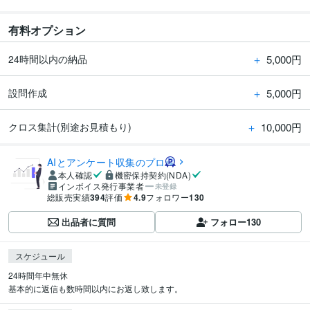
有料オプション
＋
5,000円
24時間以内の納品
＋
5,000円
設問作成
＋
10,000円
クロス集計(別途お見積もり)
AIとアンケート収集のプロ
本人確認
機密保持契約(NDA)
インボイス発行事業者
未登録
総販売実績
394
評価
4.9
フォロワー
130
出品者に質問
フォロー
130
スケジュール
24時間年中無休

基本的に返信も数時間以内にお返し致します。