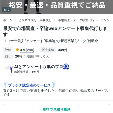
1/10
ホーム
ビジネス代行・事務代行
市場調査・データ収集代行
アンケー
最安で市場調査・卒論webアンケート収集代行しま
す
ココナラ最安/アンケート/卒業論文/新規事業/ブログ/補助金
4.9
(290)
349
件
評価
販売実績
20
枠 / お願い中：
0
人
残り
AIとアンケート収集のプロ
総販売実績：
394件
プラチナ認定者の
サービス
直近3ヶ月で高い実績を維持した、信頼性の高い出品者のサービス
です
無料で見積り相談