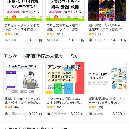
プロがオーダーメイドで
プロが文章校正・校閲・
脳汁演出オリパガチャ・
小説・シナリオ作成しま
編集・リライト・添削を
企業PR・アニメ動画作り
す 夢小説、短編小説、プ
します 小説や原稿、同人
ます 【納品実績多数】企
5.0
(253)
4.9
(1226)
4.7
(9)
ロット、シナリオ、同
誌、プロフィールなどもO
業・店舗PRからオリパガ
3,000
10,000
49,000
人、台本作成も！
K！魅力的な文章を♪
チャ演出まで制作
妖精社
妖精社
けら｜アニメ・MV・IT・経営一撃解決
円
円
円
アンケート調査代行の人気サービス
面倒なGoogleフォーム作
アンケートの回答を集め
新規事業/調査/卒論 アン
成を代行します 自動返信
ます 調査のプロが代行し
ケートの回答を集めます
メールもお任せ！アンケ
ます アンケート/ブログ記
アンケート/新規事業/市場
4.9
(49)
5.0
(260)
5.0
(15)
ート・申し込み・出欠確
事/商品・事業開発/卒論/プ
調査/卒業論文/ブログ
10,000
3,000
3,000
認に
レスリリース
北海道のWEB屋さん
KJリサーチ
tarororo
円
円
円