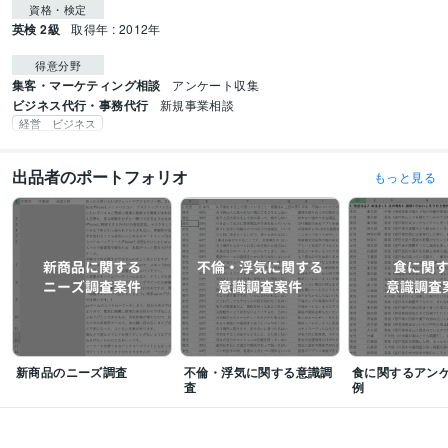
資格・検定
英検 2級
取得年 : 2012年
得意分野
集客・マーケティング相談
アンケート収集
ビジネス代行・事務代行
新規事業相談
経営 ビジネス
出品者のポートフォリオ
もっと見る
新商品のニーズ調査
不倫・浮気に関する意識調
食に関するアン
査
例