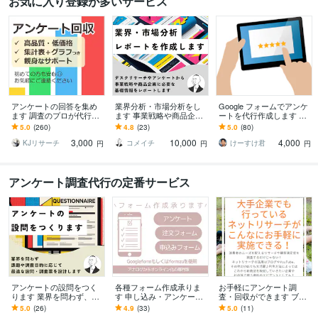
お気に入り登録が多いサービス
アンケートの回答を集め
業界分析・市場分析をし
Google フォームでアンケ
ます 調査のプロが代行し
ます 事業戦略や商品企画
ートを代行作成します ★
ます アンケート/ブログ記
に必要な基礎情報をレポ
分かりやすい・見やすい
5.0
(260)
4.8
(23)
5.0
(80)
事/商品・事業開発/卒論/プ
ートします
アンケートやセミナー申
3,000
10,000
4,000
レスリリース
込書として★
KJリサーチ
コメイチ
けーすけ君
円
円
円
アンケート調査代行の定番サービス
アンケートの設問をつく
各種フォーム作成承りま
お手軽にアンケート調
ります 業界を問わず、課
す 申し込み・アンケー
査・回収ができます ブロ
題や目的に応じた調査票
ト・注文受付、自動返信
グやYouTubeでも使えるア
5.0
(26)
4.9
(33)
5.0
(11)
をつくります
も可能です。
ンケート調査いたしま