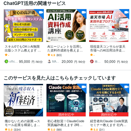
ChatGPT活用の関連サービス
スキル0でもOK☆AI無限
AIエージェントを活用し
現役楽天コンサルが楽天
出版システム教えます 初
た資料作成術を教えます
市場へのAI活用法伴走し
心者大歓迎！ビデオチャ
AI×資料作成を基礎からレ
ます /chatGPT/楽天AI/AI
-
4.9
(63)
-
ットでフルサポートしま
クチャー！社内研修に
で楽天効率化/AIで売上改
95,000
20,000
50,000
す
も！
善
office clover
MATSURYU｜まつりゅう
株式会社ecの便利屋
円
/90分
円
/90分
円
/60分
このサービスを見た人はこちらもチェックしています
満枠対応中
満枠対応中
働かないための副業→ス
初心者歓迎！ClaudeCode
経営者向Claude Code実践
モール起業を構築します
実践編2h教えます 2時間
セミナー教えます 社内課
初心者から個別伴走｜長
みっちりのセットアップ
題の相談もOK！累計200
5.0
(334)
5.0
(99)
5.0
(31)