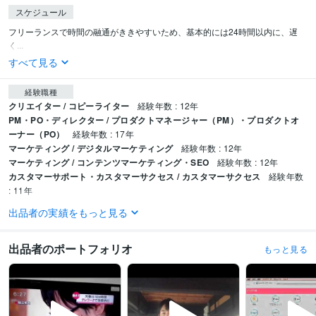
スケジュール
フリーランスで時間の融通がききやすいため、基本的には24時間以内に、遅
く...
すべて見る
経験職種
クリエイター / コピーライター
経験年数 : 12年
PM・PO・ディレクター / プロダクトマネージャー（PM）・プロダクトオ
ーナー（PO）
経験年数 : 17年
マーケティング / デジタルマーケティング
経験年数 : 12年
マーケティング / コンテンツマーケティング・SEO
経験年数 : 12年
カスタマーサポート・カスタマーサクセス / カスタマーサクセス
経験年数
: 11年
出品者の実績をもっと見る
職歴
株式会社だんきち
2014年4月 ~ 2015年2月
個人事業主
2015年3月 ~ 現在
出品者のポートフォリオ
もっと見る
受賞歴
每日4時間だけ好きな仕事をして食べていくフリーランスの生き方
難病を
煩い今の自分にたどり着いた男
理想のライフスタイルを叶える【情報収集
＆発信】の極意