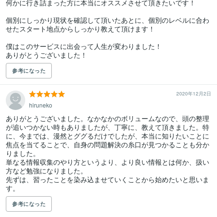
何かに行き詰まった方に本当にオススメさせて頂きたいです！

個別にしっかり現状を確認して頂いたあとに、個別のレベルに合わ
せたスタート地点からしっかり教えて頂けます！

僕はこのサービスに出会って人生が変わりました！

参考になった
2020年12月2日
hiruneko
ありがとうございました。なかなかのボリュームなので、頭の整理
が追いつかない時もありましたが、丁寧に、教えて頂きました。特
に、今までは、漫然とググるだけでしたが、本当に知りたいことに
焦点を当てることで、自身の問題解決の糸口が見つかることも分か
りました。

単なる情報収集のやり方というより、より良い情報とは何か、扱い
方など勉強になりました。

先ずは、習ったことを染み込ませていくことから始めたいと思いま
す。
参考になった