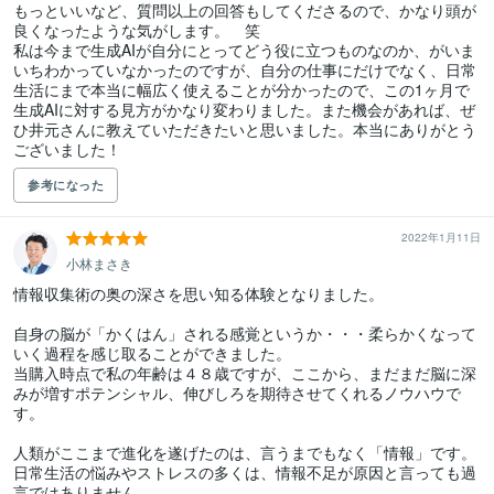
もっといいなど、質問以上の回答もしてくださるので、かなり頭が
良くなったような気がします。　笑

私は今まで生成AIが自分にとってどう役に立つものなのか、がいま
いちわかっていなかったのですが、自分の仕事にだけでなく、日常
生活にまで本当に幅広く使えることが分かったので、この1ヶ月で
生成AIに対する見方がかなり変わりました。また機会があれば、ぜ
ひ井元さんに教えていただきたいと思いました。本当にありがとう
ございました！
参考になった
2022年1月11日
小林まさき
情報収集術の奥の深さを思い知る体験となりました。

自身の脳が「かくはん」される感覚というか・・・柔らかくなって
いく過程を感じ取ることができました。

当購入時点で私の年齢は４８歳ですが、ここから、まだまだ脳に深
みが増すポテンシャル、伸びしろを期待させてくれるノウハウで
す。

人類がここまで進化を遂げたのは、言うまでもなく「情報」です。

日常生活の悩みやストレスの多くは、情報不足が原因と言っても過
言ではありません。
