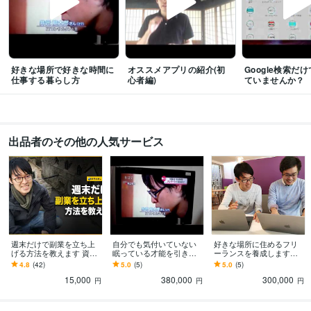
プログラミング言語・フレームワーク
CSS:10年
HTML:10年
JavaScript:10年
PHP:1年
Python:1年
Next.js:1年
Node.js:1年
React:1年
好きな場所で好きな時間に
オススメアプリの紹介(初
Google検索だ
ビジネス・クリエイティブツール
仕事する暮らし方
心者編)
ていませんか？
WordPress:10年
ChatGPT:1年
Perplexity AI:1年
Bard:1年
得意分野
ビジネス代行・事務代行
日本No1情報収集術トレーナー
売上を10倍にす
出品者のその他の人気サービス
るマーケティング
情報収集
マーケティング
ビジネス
コピーライティング
LP
住まい・美容・生活相談
上級フリーランス養成コーチ
每日の自由時間が4
時間増える時短術
フリーランス
効率化
ライフスタイル
移住
地方
海外
時間管理
学歴
早稲田大学
2013年3月 ~ 2018年8月
週末だけで副業を立ち上
自分でも気付いていない
好きな場所に住めるフリ
げる方法を教えます 資金
眠っている才能を引き出
ーランスを養成します
語学力
0、知識0、人脈0でも好き
します 人生の開花プログ
【オンライン版フリーラ
4.8
(42)
5.0
(5)
5.0
(5)
英語
ビジネスレベル
なことをビジネスにする
ラム〜人生を最高のもの
ンス養成合宿】新しい人
15,000
380,000
300,000
秘訣
にするための究極奥義〜
生の一歩
円
円
円