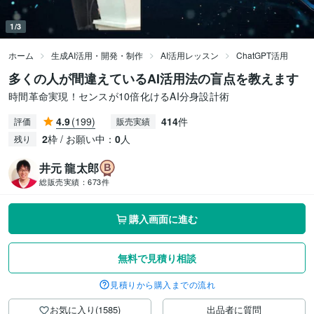
1/3
ホーム
生成AI活用・開発・制作
AI活用レッスン
ChatGPT活用
多くの人が間違えているAI活用法の盲点を教えます
時間革命実現！センスが10倍化けるAI分身設計術
4.9
(199)
414
件
評価
販売実績
2
枠 / お願い中：
0
人
残り
井元 龍太郎
総販売実績：
673件
購入画面に進む
無料で見積り相談
見積りから購入までの流れ
お気に入り(1585)
出品者に質問