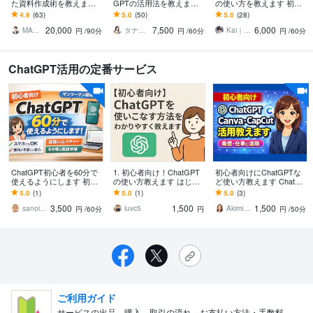
た資料作成術を教えます
GPTの活用法を教えます
の使い方を教えます 初心
AI×資料作成を基礎からレ
【AI苦手でもOK】ChatG
者歓迎！GPT-5.5対応・成
4.9
(63)
5.0
(50)
5.0
(28)
クチャー！社内研修に
PTを活用して仕事を徹底
果が出るまで丁寧に伴走
20,000
7,500
6,000
も！
効率化
MATSURYU｜まつりゅう
タナ＠生成AI活用サポーター
Kai｜生成AI歴4年_開発から活用まで
円
/90分
円
/60分
円
/60分
ChatGPT活用の定番サービス
ChatGPT初心者を60分で
1. 初心者向け！ChatGPT
初心者向けにChatGPTな
使えるようにします 初心
の使い方教えます はじめ
ど使い方教えます ChatGP
者を60分でChatGPTが使
ての方でも“今日から使え
T・Canva・CapCut活用
5.0
(1)
5.0
(1)
5.0
(3)
える状態に導きます
る”レベルまでサポートし
方法を説明します
3,500
1,500
1,500
ます
sanoichi39
luvc5
Akimikan
円
/60分
円
円
/50分
ご利用ガイド
サービスの出品、購入、取引の流れ、お支払い方法・手数料