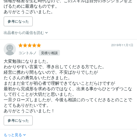
情報が格差を生む時代なので、このスキルは自分のポジションを上
げるために最適なものです。

参考になった
出品者からの返信を読む
2019年11月1日
コントルノ
見積り相談
大変勉強になりました。

わかりやすい言葉で、導き出してくださる方でした。

経営に携わり間もないので、不安ばかりでしたが

たくさんの勇気をいただきました。

まだまだ全てが初心者で理解できてないことだらけですが

最初から完成形を求めるのではなく、出来る事からひとつずつこな
して行くことが大切だと思いました。

一旦クローズしましたが、今後も相談にのってくださるとのことで
とてもありがたいです。

ありがとうございました！
参考になった
もっと見る