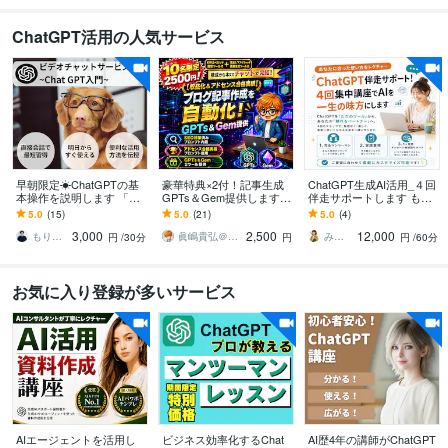
ChatGPT活用の人気サービス
早朝限定☀︎ChatGPTの基
豪華特典×2付！記事生成
ChatGPT生成AI活用_４回
本操作を説明します 「基
GPTs＆Gem提供します
伴走サポートします もう
本的なことから実践的な
【アドセンス合格実績ア
迷わない！全4回であなた
5.0
(15)
5.0
(21)
5.0
(4)
ことまで直接相談可能で
リ】構成から本文までチ
に沿った活用方法を教え
3,000
2,500
12,000
す！」
ャットで完結
ます
もりた＠なごや
眞嶋貴弘＠SEOライター＆個人開発
みゆき｜はじめてのAI伴走サポート
円
/30分
円
円
/60分
お気に入り登録が多いサービス
AIエージェントを活用し
ビジネス効率化するChat
AI歴4年の講師がChatGPT