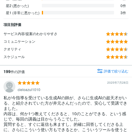
星2 (悪かった)
0件
星1 (非常に悪かった)
3件
項目別評価
サービス内容/提案のわかりやすさ
コミュニケーション
クオリティ
スケジュール
199
評価で絞り込む
件の評価
2025年7月28日
cieloazul1010
私が今指導を受けている生成AIの師が、さらに生成AIの超天才がい
る、と紹介されていた方が井元さんだったので、安心して受講でき
ました。

内容は、何か1つ教えてくださると、10のことができる、という感
じで、毎回の講義は目からうろこでした。

質問すると、すぐに返信も来ますし、的確に回答してくださる上
に、さらにこういう使い方もできるとか、こういうツールを使うと