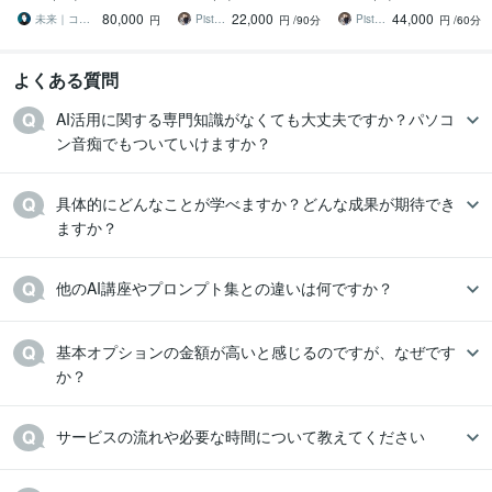
期で回るビジネスづくり
から個々の課題解決まで
社超！人気の業務自動化
80,000
22,000
44,000
と実務AIスキル
ハンズオン
フロー
未来｜コンテンツ起業ラボ
Piste BOSS
Piste BOSS
円
円
/90分
円
/60分
よくある質問
AI活用に関する専門知識がなくても大丈夫ですか？パソコ
具体的にどんなことが学べますか？どんな成果が期待でき
ますか？
他のAI講座やプロンプト集との違いは何ですか？
基本オプションの金額が高いと感じるのですが、なぜです
か？
サービスの流れや必要な時間について教えてください