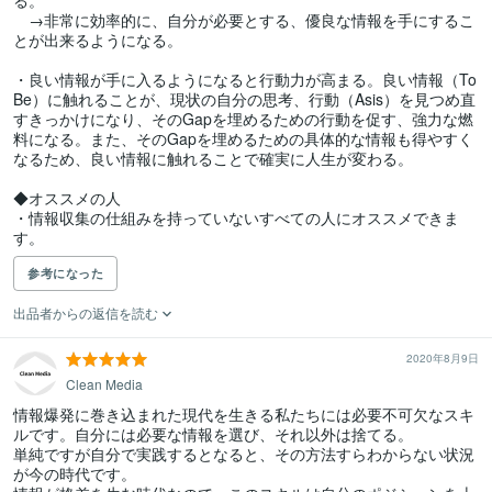
る。

　→非常に効率的に、自分が必要とする、優良な情報を手にするこ
とが出来るようになる。

・良い情報が手に入るようになると行動力が高まる。良い情報（To
Be）に触れることが、現状の自分の思考、行動（Asis）を見つめ直
すきっかけになり、そのGapを埋めるための行動を促す、強力な燃
料になる。また、そのGapを埋めるための具体的な情報も得やすく
なるため、良い情報に触れることで確実に人生が変わる。

◆オススメの人

・情報収集の仕組みを持っていないすべての人にオススメできま
す。
参考になった
出品者からの返信を読む
2020年8月9日
Clean Media
情報爆発に巻き込まれた現代を生きる私たちには必要不可欠なスキ
ルです。自分には必要な情報を選び、それ以外は捨てる。

単純ですが自分で実践するとなると、その方法すらわからない状況
が今の時代です。
