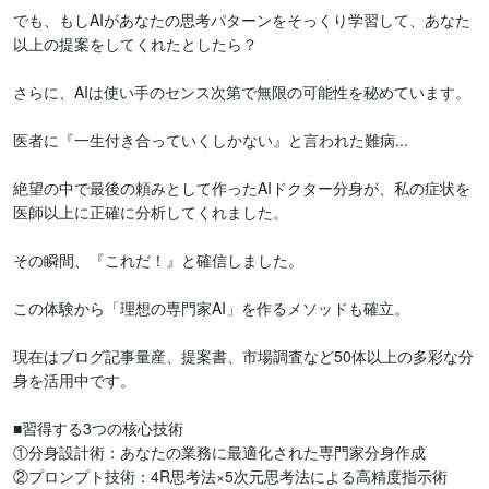
でも、もしAIがあなたの思考パターンをそっくり学習して、あなた
以上の提案をしてくれたとしたら？

さらに、AIは使い手のセンス次第で無限の可能性を秘めています。

医者に『一生付き合っていくしかない』と言われた難病...

絶望の中で最後の頼みとして作ったAIドクター分身が、私の症状を
医師以上に正確に分析してくれました。

その瞬間、『これだ！』と確信しました。

この体験から「理想の専門家AI」を作るメソッドも確立。

現在はブログ記事量産、提案書、市場調査など50体以上の多彩な分
身を活用中です。

■習得する3つの核心技術

①分身設計術：あなたの業務に最適化された専門家分身作成

②プロンプト技術：4R思考法×5次元思考法による高精度指示術
