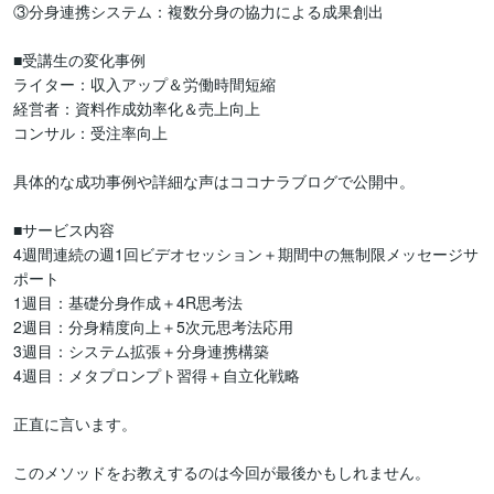
③分身連携システム：複数分身の協力による成果創出

■受講生の変化事例

ライター：収入アップ＆労働時間短縮

経営者：資料作成効率化＆売上向上

コンサル：受注率向上

具体的な成功事例や詳細な声はココナラブログで公開中。

■サービス内容

4週間連続の週1回ビデオセッション＋期間中の無制限メッセージサ
ポート

1週目：基礎分身作成＋4R思考法

2週目：分身精度向上＋5次元思考法応用

3週目：システム拡張＋分身連携構築

4週目：メタプロンプト習得＋自立化戦略

正直に言います。

このメソッドをお教えするのは今回が最後かもしれません。
