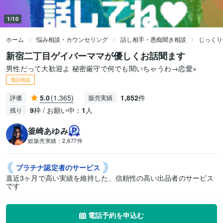
1/10
ホーム
悩み相談・カウンセリング
話し相手・愚痴聞き相談
じっくり
新宿二丁目ゲイバーママが優しくお話聞ます
男性だって大歓迎よ 秘密厳守で何でも聞いちゃうわ→恋愛‪×
電話相談
5.0
(1,365)
1,852
件
評価
販売実績
9
枠 / お願い中：
1
人
残り
釜崎あゆみ
総販売実績：
2,677件
プラチナ認定者の
サービス
直近3ヶ月で高い実績を維持した、信頼性の高い出品者のサービス
です
電話予約を申込む