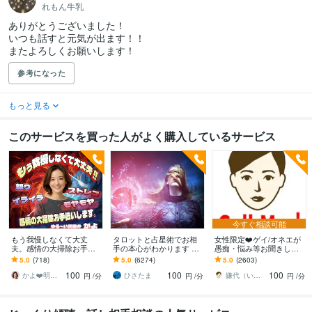
れもん牛乳
ありがとうございました！

いつも話すと元気が出ます！！

またよろしくお願いします！
参考になった
もっと見る
このサービスを買った人がよく購入しているサービス
今すぐ相談可能
もう我慢しなくて大丈
タロットと占星術でお相
女性限定❤️ゲイ/オネエが
夫。感情の大掃除お手伝
手の本心がわかります 貴
愚痴・悩み等お聞きしま
いします 怒り/イライラ/モ
方の宿命と運命を知って
す 女性限定！ゲイ/オネエ
5.0
(718)
5.0
(6274)
5.0
(2603)
ヤモヤ/ストレス/焦り/感情
愛と成功を引き寄せませ
が恋愛/人間関係など何で
100
100
100
爆発/本音
んか？
も聞くわよ！
かよ❤️明日が少し楽しみになる場所
ひさたま
嫌代（いやよ）
円
/分
円
/分
円
/分