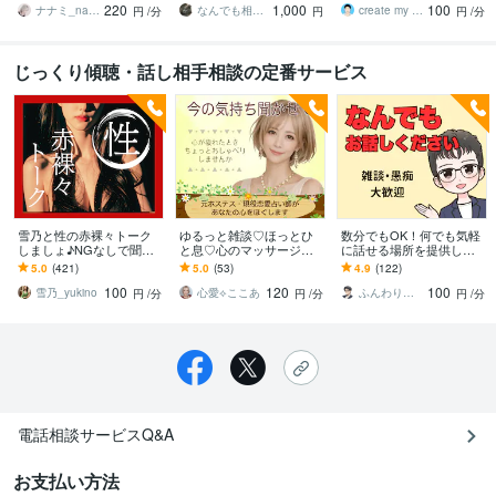
220
1,000
100
んとなく雑談聞いて～
中で切って構いません
ナナミ_nanami
なんでも相談員
create my life
円
/分
円
円
/分
じっくり傾聴・話し相手相談の定番サービス
雪乃と性の赤裸々トーク
ゆるっと雑談♡ほっとひ
数分でもOK！何でも気軽
しましょ♪NGなしで聞き
と息♡心のマッサージし
に話せる場所を提供しま
ます 誰にも相談できず孤
ます 1分からOK！お悩み/
す 恋愛、仕事、人間関
5.0
(421)
5.0
(53)
4.9
(122)
独で抱え込んでいる性の
愚痴/恋バナ/武勇伝/なんで
係、不安、雑談…軽く雑
100
120
100
悩み…雪乃に見せて♡
も聞きます
談も大歓迎です！
雪乃_yukino
心愛⟡ここあ
ふんわりこころサポート☘️みちまさ
円
/分
円
/分
円
/分
電話相談サービスQ&A
お支払い方法