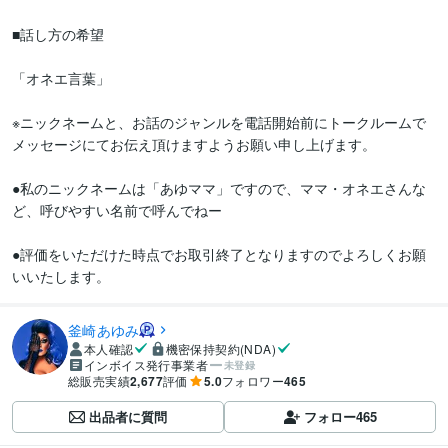
■話し方の希望

「オネエ言葉」

※ニックネームと、お話のジャンルを電話開始前にトークルームで
メッセージにてお伝え頂けますようお願い申し上げます。

●私のニックネームは「あゆママ」ですので、ママ・オネエさんな
ど、呼びやすい名前で呼んでねー

●評価をいただけた時点でお取引終了となりますのでよろしくお願
いいたします。
釜崎あゆみ
本人確認
機密保持契約(NDA)
インボイス発行事業者
未登録
総販売実績
2,677
評価
5.0
フォロワー
465
出品者に質問
フォロー
465