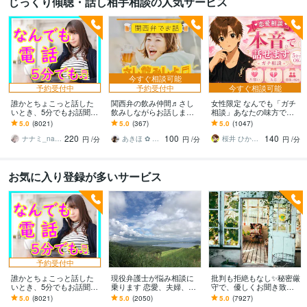
じっくり傾聴・話し相手相談の人気サービス
今すぐ相談可能
予約受付中
予約受付中
今すぐ相談可能
誰かとちょこっと話した
関西弁の飲み仲間♬さし
女性限定 なんでも「ガチ
いとき、5分でもお話聞き
飲みしながらお話します
相談」あなたの味方で話
ます 疲れた～、でもカウ
何となく話したい✨酔った
ます 男性目線で、あなた
5.0
(8021)
5.0
(367)
5.0
(1047)
ンセリングじゃない、な
時のいい気分のまま⭐︎お話
の恋の“答え”を言葉にしま
220
100
140
んとなく雑談聞いて～
しましょう
す。
ナナミ_nanami
あきほ ✿ 元気を届ける関西女子✨
桜井 ひかる｜経験豊富の恋愛相談室
円
/分
円
/分
円
/分
お気に入り登録が多いサービス
予約受付中
誰かとちょこっと話した
現役弁護士が悩み相談に
批判も拒絶もなし✨秘密厳
いとき、5分でもお話聞き
乗ります 恋愛、夫婦、学
守で、優しくお聞き致し
ます 疲れた～、でもカウ
校、会社、お金，単なる
ます ✨お試し１分から✨
5.0
(8021)
5.0
(2050)
5.0
(7927)
ンセリングじゃない、な
愚痴など何でもOK！
違うかな？と思ったら途