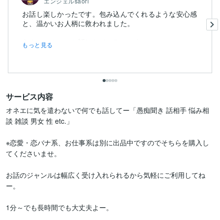
エンジェルsaori
お話し楽しかったです。包み込んでくれるような安心感
と、温かいお人柄に救われました。
あゆママさんとお話ししていると、ま...
もっと見る
サービス内容
オネエに気を遣わないで何でも話してー「愚痴聞き 話相手 悩み相
談 雑談 男女 性 etc.」

※恋愛・恋バナ系、お仕事系は別に出品中ですのでそちらを購入し
てくださいませ。

お話のジャンルは幅広く受け入れられるから気軽にご利用してね
ー。

1分～でも長時間でも大丈夫よー。
