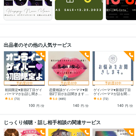
出品者のその他の人気サービス
予約受付中
予約受付中
予約受付中
初回限定♥新宿2丁目ゲイ
恋愛相談ゲイバーママ♥新
ゲイバーママ♥新宿2丁目
バーママがお話し聞きま
宿2丁目がお話聞きます 男
ゲイバーママが話を聞き
す 愚痴聞き 話相手 悩み相
の気持ちも女の気持ちも
ます 職場のお悩み・愚痴
5.0
(73)
5.0
(485)
4.9
(72)
談 雑談 性 他 男性も歓
わかるオネエが話し相手
を今すぐ話をしたいとき
100
140
140
迎よ
になります。
話してスカッとしてね
円
/分
円
/分
円
/分
じっくり傾聴・話し相手相談の関連サービス