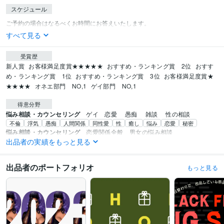
スケジュール
すべて見る
受賞歴
新人賞
お客様満足度賞★★★★★
おすすめ・ランキング賞　2位
おすす
め・ランキング賞　1位
おすすめ・ランキング賞　3位
お客様満足度賞★
★★★★
オネエ部門　NO,1
ゲイ部門　NO,1
得意分野
悩み相談・カウンセリング
ゲイ　恋愛　 愚痴　 雑談 　性の相談
不倫
浮気
愚痴
人間関係
同性愛
性
癒し
悩み
恋愛
秘密
悩み相談・カウンセリング
恋愛関係全般　男女の悩み相談
出品者の実績をもっと見る
性
恋人
不倫
浮気
不満
片思い
マンネリ
悩み
男女
愚痴
出品者のポートフォリオ
もっと見る