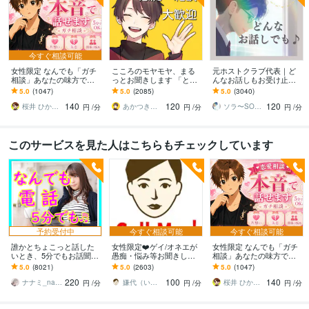
今すぐ相談可能
女性限定 なんでも「ガチ
こころのモヤモヤ、まる
元ホストクラブ代表｜ど
相談」あなたの味方で話
っとお聞きします 「とり
んなお話しもお受け止め
ます 男性目線で、あなた
あえず聞いてほしい」と
します ご相談、愚痴、た
5.0
(1047)
5.0
(2085)
5.0
(3040)
の恋の“答え”を言葉にしま
いうあなたに。優しく傾
だ誰かと話したい、なん
140
120
120
す。
聴します
でも大歓迎です☘️
桜井 ひかる｜経験豊富の恋愛相談室
あかつき｜Kindle本出版中
ソラ〜SORA〜
円
/分
円
/分
円
/分
このサービスを見た人はこちらもチェックしています
予約受付中
今すぐ相談可能
今すぐ相談可能
誰かとちょこっと話した
女性限定❤️ゲイ/オネエが
女性限定 なんでも「ガチ
いとき、5分でもお話聞き
愚痴・悩み等お聞きしま
相談」あなたの味方で話
ます 疲れた～、でもカウ
す 女性限定！ゲイ/オネエ
ます 男性目線で、あなた
5.0
(8021)
5.0
(2603)
5.0
(1047)
ンセリングじゃない、な
が恋愛/人間関係など何で
の恋の“答え”を言葉にしま
220
100
140
んとなく雑談聞いて～
も聞くわよ！
す。
ナナミ_nanami
嫌代（いやよ）
桜井 ひかる｜経験豊富の恋愛相談室
円
/分
円
/分
円
/分