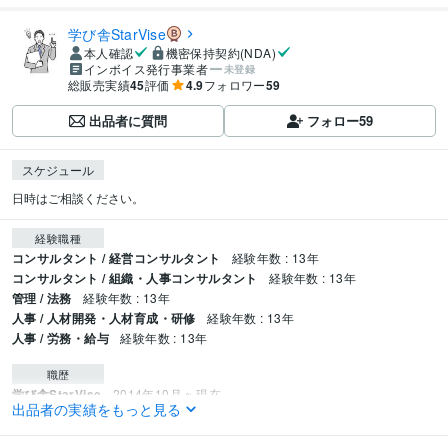
学び舎StarVise
本人確認
機密保持契約(NDA)
インボイス発行事業者
未登録
総販売実績
45
評価
4.9
フォロワー
59
出品者に質問
フォロー
59
スケジュール
日時はご相談ください。
経験職種
コンサルタント / 経営コンサルタント
経験年数 : 13年
コンサルタント / 組織・人事コンサルタント
経験年数 : 13年
管理 / 法務
経験年数 : 13年
人事 / 人材開発・人材育成・研修
経験年数 : 13年
人事 / 労務・給与
経験年数 : 13年
職歴
学び舎StarVise
2014年10月 ~ 現在
出品者の実績をもっと見る
資格・検定