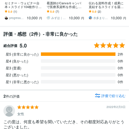
セミナー・ウェビナー台
看護師がCanvaキャンバ
伝わる資料作成！成果に
本＋スライド104枚作りま
で医療系資料を作成しま
直結するスライドを届け
す 参加者の感情を動か
す 見やすく伝わる◎高ク
ます 医療系・ビジネス系
5.0
(1)
5.0
(7)
5.0
(2)
し、個別相談・成約へつ
オリティ◎優しい雰囲気
のセミナー、学会資料な
10,000
10,000
10,000
なぐ台本設計
どを作成
progress｜設計室
みずほ｜資料デザイナー
水多まりこ＠医療事務×オンライン秘書
円
円
円
評価・感想（2件）- 非常に良かった
5.0
総合評価
星5 (非常に良かった)
2件
星4 (良かった)
0件
星3 (普通)
0件
星2 (悪かった)
0件
星1 (非常に悪かった)
0件
2
評価で絞り込む
件の評価
2022年2月3日
女性
この度は、何度も希望を聞いていただき、その都度対応ありがとう
ございました。
