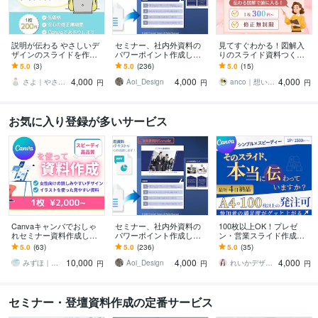
説明が伝わる やさしいデ
セミナー、社内外資料の
見てすぐわかる！図解入
ザインのスライドを作り
パワーポイント作成しま
りのスライド資料つくり
ます 分かりやすく整理し
す テキストをセミナー、
ます "伝えたい"にまっす
5.0
(3)
5.0
(236)
5.0
(15)
てCanvaで見やすい資料
社内外向け資料に致しま
ぐに！ 頭にスッと入る資
4,000
4,000
4,000
に仕上げます
す！
料作りします！
さよ｜やさしく伝える資料デザイナー
Aoi_Design
anco｜想いをかたちにするデザイン
円
円
円
お気に入り登録が多いサービス
Canvaキャンバでおしゃ
セミナー、社内外資料の
100枚以上OK！プレゼ
れセミナー資料作成しま
パワーポイント作成しま
ン・営業スライド作成し
す 女性向け │ 親しみやす
す テキストをセミナー、
ます Canva資料！プロの
5.0
(63)
5.0
(236)
5.0
(35)
い雰囲気＆わかりやすい
社内外向け資料に致しま
デザイン制作技術でスピ
10,000
4,000
4,000
セミナーに
す！
ード納品可能！
みずほ｜資料デザイナー
Aoi_Design
れいかデザイン｜営業・セミナー資料作成
円
円
円
セミナー・登壇資料作成の定番サービス