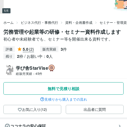
1/1
ホーム
ビジネス代行・事務代行
資料・企画書作成
セミナー・登壇資
労務管理や起業等の研修・セミナー資料作成します
初心者や未経験者でも、セミナー等を開催出来る資料です。
5.0
(2)
3
件
評価
販売実績
2
枠 / お願い中：
0
人
残り
学び舎StarVise
総販売実績：
45件
無料で見積り相談
見積りから購入までの流れ
お気に入り(12)
出品者に質問
ココナラの安心保証