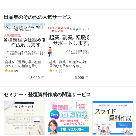
社会保険労務士
取得年 : 2009年
得意分野
出品者のその他の人気サービス
ビジネス代行・事務代行
「会社創業／運営サポート」「人事労務」
起業
人事労務
セミナー
副業
複業
経営
学習指導・資格・キャリア相談
20代～40代までの、「就職・転職相談」
転職
就職
スキル
人事労務
セミナー
会社が「運用し易い仕組
起業・副業・転職等の効
み作り」の相談を承りま
果的なお手伝いを致しま
す 会社経営に必須な「規
す 新しい事・初めての事
5.0
(2)
4.6
(8)
則等作成/仕組み作り」の
を行う方のサポートを致
8,000
6,000
相談を承ります。
します。
円
円
セミナー・登壇資料作成の関連サービス