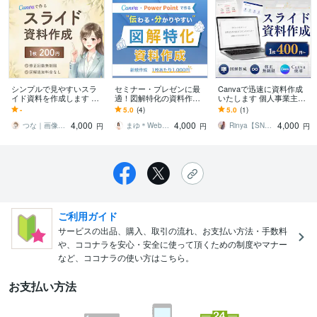
シンプルで見やすいスラ
セミナー・プレゼンに最
Canvaで迅速に資料作成
イド資料を作成します 修
適！図解特化の資料作成
いたします 個人事業主
正無制限！わかりやすく
します 現役デザイナーが
様・サロン経営者様等の
-
5.0
(4)
5.0
(1)
伝わる資料をご提案しま
作成！伝わる・分かりや
資料作成代行します！
4,000
4,000
4,000
す◎
すい資料
つな｜画像デザイン＊事務代行
まゆ＊Webデザイナー
Rinya【SNSデザイナー】
円
円
円
ご利用ガイド
サービスの出品、購入、取引の流れ、お支払い方法・手数料
や、ココナラを安心・安全に使って頂くための制度やマナー
など、ココナラの使い方はこちら。
お支払い方法