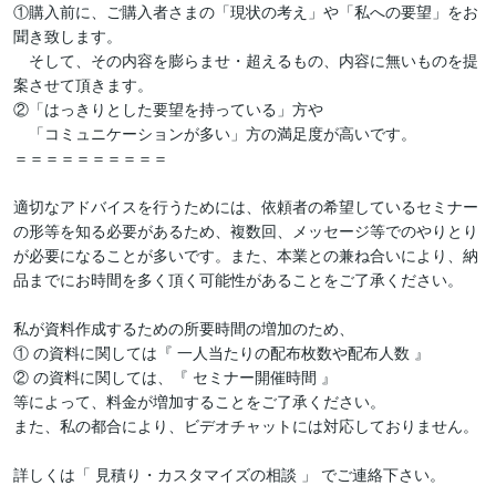
①購入前に、ご購入者さまの「現状の考え」や「私への要望」をお
聞き致します。

　そして、その内容を膨らませ・超えるもの、内容に無いものを提
案させて頂きます。

②「はっきりとした要望を持っている」方や

　「コミュニケーションが多い」方の満足度が高いです。

＝＝＝＝＝＝＝＝＝＝

適切なアドバイスを行うためには、依頼者の希望しているセミナー
の形等を知る必要があるため、複数回、メッセージ等でのやりとり
が必要になることが多いです。また、本業との兼ね合いにより、納
品までにお時間を多く頂く可能性があることをご了承ください。

私が資料作成するための所要時間の増加のため、

① の資料に関しては『 一人当たりの配布枚数や配布人数 』

② の資料に関しては、『 セミナー開催時間 』

等によって、料金が増加することをご了承ください。

また、私の都合により、ビデオチャットには対応しておりません。

詳しくは「 見積り・カスタマイズの相談 」 でご連絡下さい。