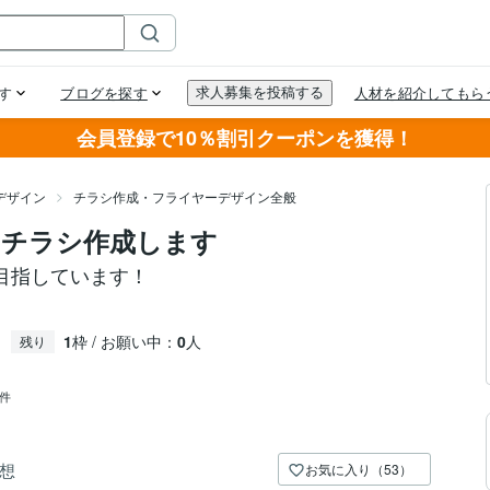
会員登録で10％割引クーポンを獲得！
デザイン
チラシ作成・フライヤーデザイン全般
るチラシ作成します
目指しています！
1
枠 / お願い中：
0
人
残り
4件
想
お気に入り（53）