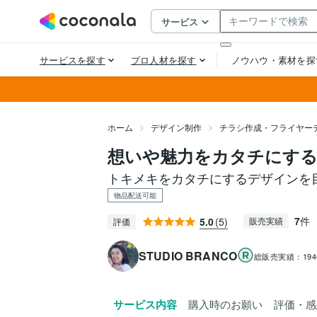
ホーム
デザイン制作
チラシ作成・フライヤー
想いや魅力をカタチにす
トキメキをカタチにするデザインを
物品配送可能
7
件
5.0
(5)
販売実績
評価
STUDIO BRANCO
総販売実績：
19
サービス内容
購入時のお願い
評価・感