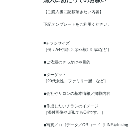
【ご購入後に記載頂きたい内容】

下記テンプレートをご利用ください。

■チラシサイズ

［例：A4や縦〇〇px×横〇〇pxなど］

◾︎ご依頼のきっかけや目的

◾︎ターゲット

［20代女性、ファミリー層…など］

◾︎会社やサロンの基本情報／掲載内容

◾︎作成したいチラシのイメージ

［添付画像やURLでもOKです♩］

◾︎写真／ロゴデータ／QRコード（LINEやInstagr