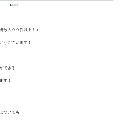
総数５００件以上！＞

とうございます！

ができる

す！

についても
