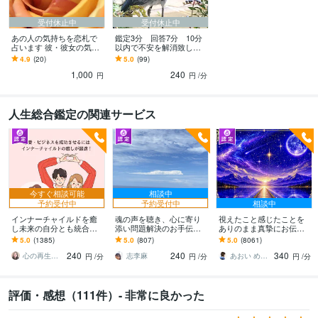
受付休止中
受付休止中
あの人の気持ちを恋札で
鑑定3分 回答7分 10分
占います 彼・彼女の気持
以内で不安を解消致しま
ちが知りたい、アドバイ
す 彼のお気持ち 今のお
4.9
(20)
5.0
(99)
スが必要な方へ
悩み 近未來 お客様の
1,000
240
メンターになります
円
円
/分
人生総合鑑定の関連サービス
今すぐ相談可能
相談中
予約受付中
予約受付中
相談中
インナーチャイルドを癒
魂の声を聴き、心に寄り
視えたこと感じたことを
し未来の自分とも統合し
添い問題解決のお手伝い
ありのまま真摯にお伝え
ます 両親へのネガティブ
します 恋愛·人間関係·家族
します 現実とスピリチュ
5.0
(1385)
5.0
(807)
5.0
(8061)
な感情が お金や人間関係
·仕事·HSPさん…魂の望む
アルを繋ぐ鑑定であなた
240
240
340
に影響してる？
方へ✩.*˚
の心に寄り添います
心の再生セラピスト YASUKO
志李麻
あおい めぐみ✴︎魂の声伝達屋さん
円
/分
円
/分
円
/分
評価・感想（111件）- 非常に良かった