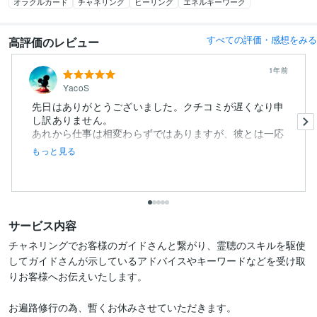
オラクルカード
チャネリング
ヒーリング
エネルギーワーク
すべての評価・感想をみる
高評価のレビュー
1年前
YacoS
先日はありがとうございました。クチコミが遅くなり申
し訳ありません。
あれから仕事は相変わらずではありますが、彼とは一応
仲...
もっと見る
サービス内容
チャネリングでお客様のガイドさんと繋がり、霊聴のスキルを駆使
してガイドさんが示しているアドバイスやキーワードなどを受け取
りお客様へお伝えいたします。

お遍路修行の為、暫くお休みさせていただきます。
