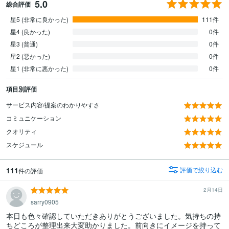
5.0
総合評価
星5 (非常に良かった)
111件
星4 (良かった)
0件
星3 (普通)
0件
星2 (悪かった)
0件
星1 (非常に悪かった)
0件
項目別評価
サービス内容/提案のわかりやすさ
コミュニケーション
クオリティ
スケジュール
111
評価で絞り込む
件の評価
2月14日
sarry0905
本日も色々確認していただきありがとうございました。気持ちの持
ちどころが整理出来大変助かりました。前向きにイメージを持って