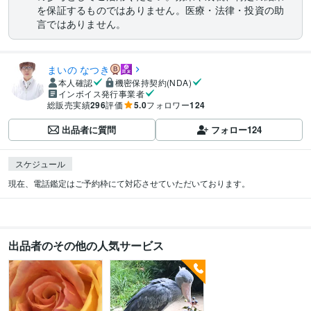
を保証するものではありません。医療・法律・投資の助
言ではありません。
まいの なつき
本人確認
機密保持契約(NDA)
インボイス発行事業者
総販売実績
296
評価
5.0
フォロワー
124
出品者に質問
フォロー
124
スケジュール
現在、電話鑑定はご予約枠にて対応させていただいております。
出品者のその他の人気サービス