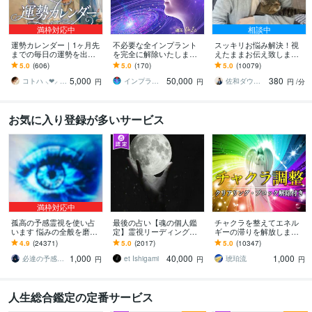
満枠対応中
相談中
運勢カレンダー｜1ヶ月先
不必要な全インプラント
スッキリお悩み解決！視
までの毎日の運勢を出し
を完全に解除いたします
えたままお伝え致します
ます 30日×500字のおよそ
インプラント全解除創始
恋愛、結婚、人間関係、
5.0
(606)
5.0
(170)
5.0
(10079)
1万5千文字で細かく詳細
者 × 魂の解放・カルマ浄
仕事、人生、ペットの気
5,000
50,000
380
に記します
化・能力開花
持ち等◎祈願付き
コトハ ⸜❤︎⸝ 新サービス提供開始✨️
インプラント全解除創始者｜魂王DaI⭐︎
佐和ダウジング＆スピリットメンター
円
円
円
/分
お気に入り登録が多いサービス
満枠対応中
孤高の予感霊視を使い占
最後の占い【魂の個人鑑
チャクラを整えてエネル
います 悩みの全般を磨き
定】霊視リーディング承
ギーの滞りを解放します 7
上げ、研ぎ澄ました予感
ります 運命の地図を手
割超リピート！人生を変
4.9
(24371)
5.0
(2017)
5.0
(10347)
より霊視により導きます
に、輝く人生を創る｜魂
えたい人のエネルギー調
1,000
40,000
1,000
の全体像を紐解く鑑定
整
必達の予感霊視 渡邊 潤一
et Ishigami
琥珀流
円
円
円
人生総合鑑定の定番サービス