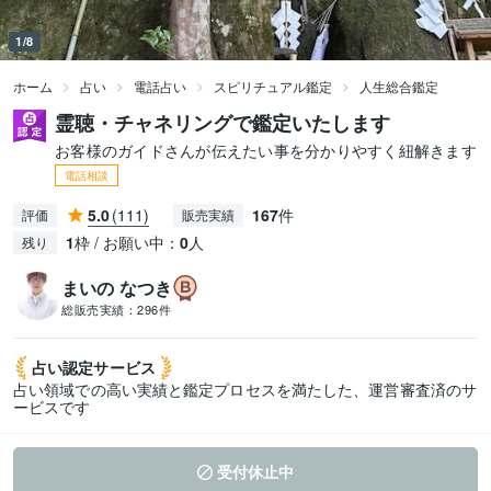
1/8
ホーム
占い
電話占い
スピリチュアル鑑定
人生総合鑑定
霊聴・チャネリングで鑑定いたします
お客様のガイドさんが伝えたい事を分かりやすく紐解きます
電話相談
5.0
(111)
167
件
評価
販売実績
1
枠 / お願い中：
0
人
残り
まいの なつき
総販売実績：
296件
占い認定
サービス
占い領域での高い実績と鑑定プロセスを満たした、運営審査済のサ
ービスです
受付休止中