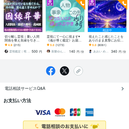
相談中
切り離し霊視｜重い人間
霊視にて一心に視ます◉
視えたこと感じたことを
関係を整え良縁を引き寄
《魂が導く鑑定》お届け
ありのまま真摯にお伝え
せます もう終わらせた
します 「こんなこと‥‥
します 現実とスピリチュ
4.9
(215)
5.0
(1273)
5.0
(8061)
い。過去・執着・重荷を
いいかな？」大丈夫！ど
アルを繋ぐ鑑定であなた
500
140
340
霊視で整理し新しい一歩
んなことも！ご安心を☆
の心に寄り添います
霊視鑑定｜覡 Heun（ヘウン）
喜樂ゆんすう
あおい めぐみ✴︎魂の声伝達屋さん
円
円
/分
円
/分
を
電話相談サービスQ&A
お支払い方法