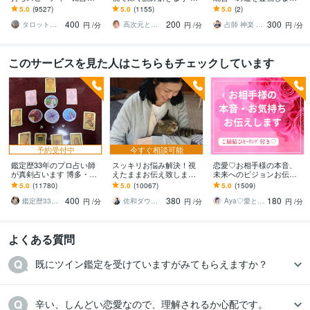
ます 魂と深くつながり未
相手様の本音と2人の未来
あの人との魂の繋がり、
5.0
(9527)
5.0
(1155)
5.0
(2)
来と真実を霊視で伝え祈
をミカエルから御神託メ
サイレント期の意味と統
400
200
300
願させて頂きます。
ッセージ
合への道を霊視
タロット占い胡蝶蘭
高次元と繋がる霊感鑑定⭐︎アニエル
占師 神楽 玄斗（かぐら げんと）
円
/分
円
/分
円
/分
このサービスを見た人はこちらもチェックしています
予約受付中
今すぐ相談可能
鑑定歴33年のプロ占い師
スッキリお悩み解決！視
恋愛♡お相手様の本音、
が真剣占います 博多・廓
えたままお伝え致します
未来へのビジョンお伝え
屋の純血統占い祈願師
恋愛、結婚、人間関係、
します どんな関係でも細
5.0
(11780)
5.0
(10067)
5.0
(1509)
雷鳥
仕事、人生、ペットの気
密にお伝えします✨ツイン
400
380
180
持ち等◎祈願付き
レイ ソウルメイト
鑑定歴33年のプロ占い師 雷鳥
佐和ダウジング＆スピリットメンター
Aya♡愛と光のスピリチュアルガイド
円
/分
円
/分
円
/分
よくある質問
既にツイン鑑定を受けていますがみてもらえますか？
辛い、しんどい恋愛なので、理解されるか心配です。