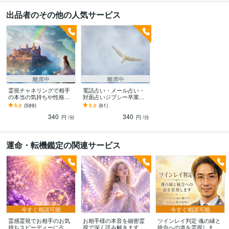
出品者のその他の人気サービス
離席中
離席中
霊視チャネリングで相手
電話占い・メール占い・
の本当の気持ちや性格を
対面占いジプシー卒業で
みます 誰にも話せない悩
きます 辞められない、心
5.0
(589)
5.0
(61)
みを否定しません、あな
配 、不安で占いしてしま
340
340
たの心に寄り添います！
う…アドバイスします
円
/分
円
/分
運命・転機鑑定の関連サービス
今すぐ相談可能
今すぐ相談可能
霊感霊視でお相手のお気
お相手様の本音を細密霊
ツインレイ判定 魂の縁と
持ちスピーディーに占い
視で深く読み解きます お
統合への道を霊視します