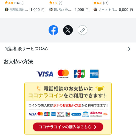
す HSP・エンパス体質・
ます 呪い・生霊・サイキ
す インナーチャイルド・
5.0
(1629)
5.0
(8)
5.0
(24)
敏感さん向けの『守り』
ックアタックを強力な鏡
トラウマを癒し自分らし
1,000
1,000
8,000
のヒーリング
のバリアで跳ね返す！
く生きたい方へ
深層意識ヒーリング調律師・深鈴
BluRay 炎 再起動人
ノーマ ❃ NOMA
円
円
円
電話相談サービスQ&A
お支払い方法