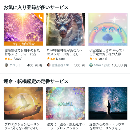
お気に入り登録が多いサービス
今すぐ相談可能
霊感霊視でお相手のお気
2026年龍神様があなたへ
子宝鑑定します やってく
持ちスピーディーに占い
のメッセージお伝えしま
る予定のお子様の人数や
ます 魂と深くつながり未
す 変転変化の暗示日本列
時期を視ます
5.0
(9527)
5.0
(3738)
4.9
(2541)
来と真実を霊視で伝え祈
島も龍の形！高次元と現
400
500
10,000
願させて頂きます。
実を繋げる龍神！
タロット占い胡蝶蘭
霊感霊視！30年！一万人鑑定 春うららか
sawa＊沙波
円
/分
円
円
運命・転機鑑定の定番サービス
プロテクションヒーリン
強力に！護る・跳ね返す✨
過去の心の傷・トラウマ
グ～"見えない鎧"で守りま
ミラープロテクションし
を癒すヒーリングをしま