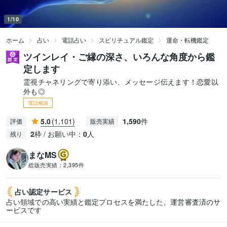
1/10
ホーム
占い
電話占い
スピリチュアル鑑定
運命・転機鑑定
ツインレイ・ご縁の深さ、いろんな角度から鑑
定します
霊視チャネリングで寄り添い、メッセージ伝えます！恋愛以
外も◎
電話相談
5.0
(1,101)
1,590
件
評価
販売実績
2
枠 / お願い中：
0
人
残り
まなMS
総販売実績：
2,395件
占い認定
サービス
占い領域での高い実績と鑑定プロセスを満たした、運営審査済のサ
ービスです