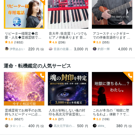
リピーター様限定◆恋
音大卒 /良音質！いつでも
アコースティックギター
愛・人生◆霊感霊聴で占
ピアノ伴奏承ります 音源
での伴奏音源作ります カ
います ◆霊感・霊聴◆恋
に忠実な耳コピ可。歌っ
ラオケ音源では物足りな
5.0
(1832)
4.9
(236)
5.0
(355)
愛・人生総合◆ツインレ
てみたに最適！リピータ
い人！
220
3,000
4,000
イ◆霊視タロット◆
ー様割引あり
伊勢あおい
音楽の佐藤さん
釣部一輝
円
/分
円
円
運命・転機鑑定の人気サービス
今すぐ相談可能
霊感霊視でお相手のお気
人生が好転しない魂の封
これが本当の「地獄に堕
持ちスピーディーに占い
印を高次元宇宙霊視しま
ちるわよ」体験？？でき
ます 魂と深くつながり未
す 恋愛・仕事・金運｜3,0
ます ✨いつまで「占いジ
5.0
(9527)
4.9
(37)
5.0
(109)
来と真実を霊視で伝え祈
00字超で根源と好転の道
プシー」続ければいい
400
500
380
願させて頂きます。
を示します
の？？なあなたへ
タロット占い胡蝶蘭
高次元宇宙の預言者【テスラ】
akira_
円
/分
円
円
/分