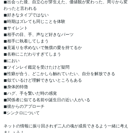
◼出会った後、自立心が芽生えた、価値観が変わった、周りから変
わったと言われる

◼好きなタイプではない

◼時期はズレても同じことを体験

◼サイレント

◼相手の目、手、声など好きなパーツ

◼相手に執着してしまう

◼見返りを求めないで無償の愛を持てるか

◼名称にこだわりすぎてしまう

◼におい

◼ツインレイ鑑定を受けたけど疑問

◼性癖が合う、どこかしら触れていたい、自分を解放できる

◼似ているけど理解できないところもある

◼身体的特徴

◼ハグ、手を繋いだ時の感覚

◼関係者に似てる名前や誕生日の近い人がいる

◼彼からのアプローチ

◼️シンクロについて

ネットの情報に振り回されず二人の魂が成長できるよう一緒に考え
ましょう！
