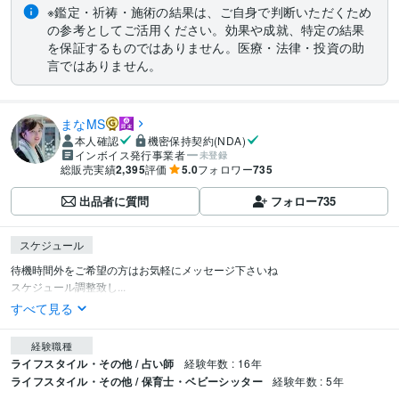
※鑑定・祈祷・施術の結果は、ご自身で判断いただくため
の参考としてご活用ください。効果や成就、特定の結果
を保証するものではありません。医療・法律・投資の助
言ではありません。
まなMS
本人確認
機密保持契約(NDA)
インボイス発行事業者
未登録
総販売実績
2,395
評価
5.0
フォロワー
735
出品者に質問
フォロー
735
スケジュール
待機時間外をご希望の方はお気軽にメッセージ下さいね

スケジュール調整致し...
すべて見る
経験職種
ライフスタイル・その他 / 占い師
経験年数 : 16年
ライフスタイル・その他 / 保育士・ベビーシッター
経験年数 : 5年