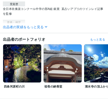
受賞歴
全日本吹奏楽コンクール中学の部A組 銀賞
某占いアプリのツインレイ記事
を監修
資格・検定
出品者の実績をもっと見る
幼稚園教諭免許
取得年 : 1997年
保育士
取得年 : 1997年
チャイルドカウンセラー
取得年 : 2019年
出品者のポートフォリオ
もっと見る
家族療法カウンセラー
取得年 : 2019年
得意分野
悩み相談・カウンセリング
悩みを否定しません、ヒントに気づけます
恋愛仕事 占い依存
占い
霊視チャネリング、ツインレイ、思念伝達
恋愛復縁 仕事家庭
四条河原町の川
祖母の納骨堂
清水寺の頂上か